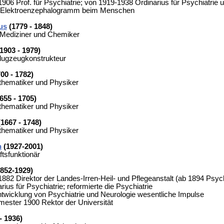
1906 Prof. für Psychiatrie; von 1919-1938 Ordinarius für Psychiatrie u
s Elektroenzephalogramm beim Menschen
us
(1779 - 1848)
Mediziner und Chemiker
1903 - 1979)
Flugzeugkonstrukteur
00 - 1782)
hematiker und Physiker
655 - 1705)
hematiker und Physiker
1667 - 1748)
hematiker und Physiker
n
(1927-2001)
tsfunktionär
852-1929)
1882 Direktor der Landes-Irren-Heil- und Pflegeanstalt (ab 1894 Psychi
ius für Psychiatrie; reformierte die Psychiatrie
twicklung von Psychiatrie und Neurologie wesentliche Impulse
ster 1900 Rektor der Universität
- 1936)