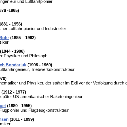
ngenieur und Luftfahrtpionier
876 -1965)
1881 - 1956)
er Luftfahrtpionier und Industrieller
 Bohr
(1885 – 1962)
siker
(1844 - 1906)
er Physiker und Philosoph
sch Bondarjuk
(1908 - 1969)
uftfahrtingenieur, Triebwerkskonstrukteur
970)
ematiker und Physiker, der später im Exil vor der Verfolgung durch d
n
(1912 - 1977)
 später US-amerikanischer Raketeningenieur
uet
(1880 - 1955)
Flugpionier und Flugzeugkonstrukteur
nsen
(1811 - 1899)
miker