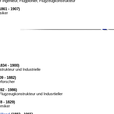
 Ingenieur, Flugpionier, Flugzeugkonstrukteur
1861 - 1907)
siker
834 - 1900)
trukteur und Industrielle
9 - 1882)
urforscher
92 - 1986)
Flugzeugkonstrukteur und Indusrtieller
8 - 1829)
emiker