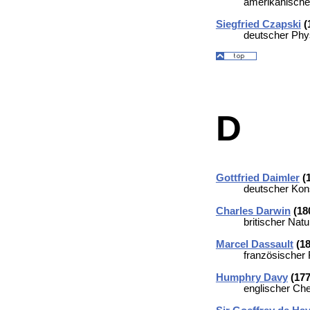
amerikanischer
Siegfried Czapski
(
deutscher Phy
D
Gottfried Daimler
(1
deutscher Kons
Charles Darwin
(180
britischer Nat
Marcel Dassault
(18
französischer 
Humphry Davy
(177
englischer Ch