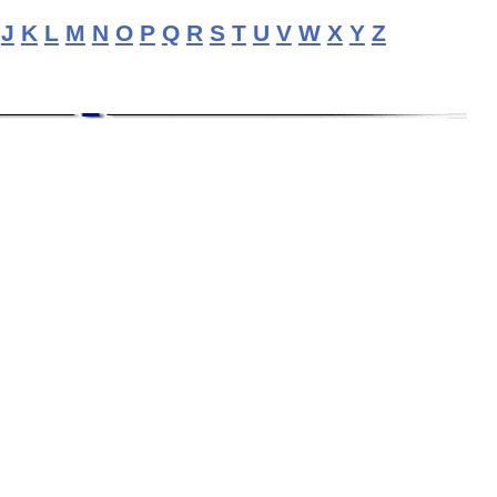
J
K
L
M
N
O
P
Q
R
S
T
U
V
W
X
Y
Z