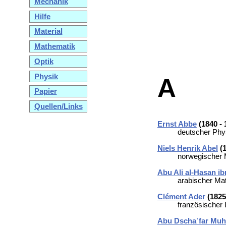
Mechanik
Hilfe
Material
Mathematik
Optik
Physik
A
Papier
Quellen/Links
Ernst Abbe
(1840 - 
deutscher Phys
Niels Henrik Abel
(1
norwegischer 
Abu Ali al-Hasan ib
arabischer Ma
Clément Ader
(1825
französischer L
Abu Dschaʿfar Mu