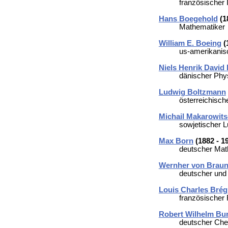
französischer I
Hans Boegehold
(1
Mathematiker
William E. Boeing
(
us-amerikanisch
Niels Henrik David
dänischer Phy
Ludwig Boltzmann
österreichisch
Michail Makarowit
sowjetischer L
Max Born
(1882 - 1
deutscher Math
Wernher von Brau
deutscher und
Louis Charles Brég
französischer 
Robert Wilhelm Bu
deutscher Che