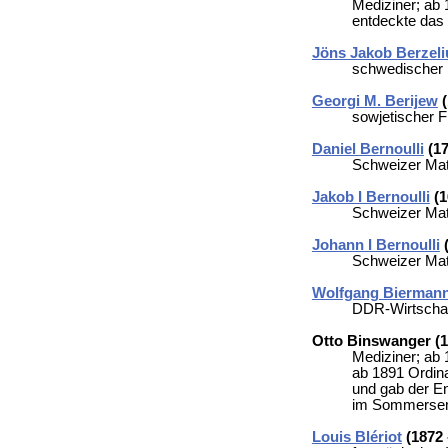
Mediziner; ab 
entdeckte da
Jöns Jakob Berzeli
schwedischer 
Georgi M. Berijew
(
sowjetischer 
Daniel Bernoulli
(17
Schweizer Mat
Jakob I Bernoulli
(1
Schweizer Mat
Johann I Bernoulli
(
Schweizer Mat
Wolfgang Bierman
DDR-Wirtschaf
Otto Binswanger (1
Mediziner; ab 
ab 1891 Ordinar
und gab der En
im Sommerseme
Louis Blériot
(1872 