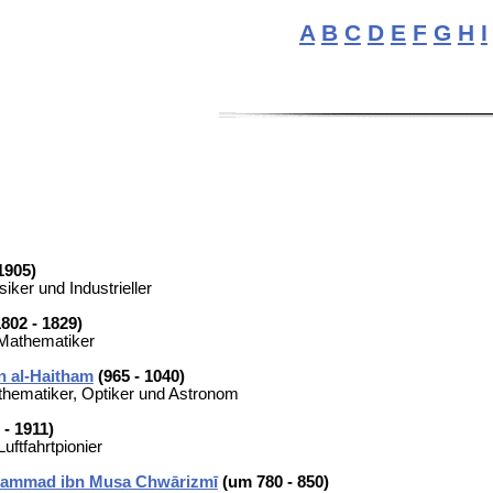
A
B
C
D
E
F
G
H
I
1905)
iker und Industrieller
802 - 1829)
Mathematiker
n al-Haitham
(965 - 1040)
thematiker, Optiker und Astronom
 - 1911)
uftfahrtpionier
hammad ibn Musa Chwārizmī
(um 780 - 850)