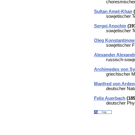
choresmischer
Sultan Amet-Khan
(
sowjetischer Te
Sergej Anochin
(191
sowjetischer Te
Oleg Konstantinow
sowjetischer 
Alexander Alexandr
russisch-sowj
Archimedes von Sy
griechischer M
Manfred von Arden
deutscher Natu
Felix Auerbach
(185
deutscher Phy