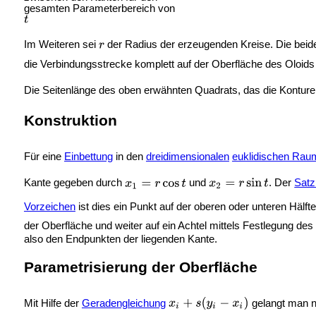
gesamten Parameterbereich von
Im Weiteren sei
der Radius der erzeugenden Kreise. Die beid
die Verbindungsstrecke komplett auf der Oberfläche des Oloids l
Die Seitenlänge des oben erwähnten Quadrats, das die Konturen
Konstruktion
Für eine
Einbettung
in den
dreidimensionalen
euklidischen Rau
Kante gegeben durch
und
. Der
Satz
Vorzeichen
ist dies ein Punkt auf der oberen oder unteren Häl
der Oberfläche und weiter auf ein Achtel mittels Festlegung de
also den Endpunkten der liegenden Kante.
Parametrisierung der Oberfläche
Mit Hilfe der
Geradengleichung
gelangt man n