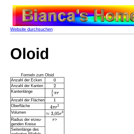
Website durchsuchen
Oloid
Formeln zum Oloid
Anzahl der Ecken
Anzahl der Kanten
Kantenlänge
Anzahl der Flächen
Oberfläche
Volumen
Radius der erzeu-
>
genden Kreise
Seitenlänge des
zerlegten Würfels