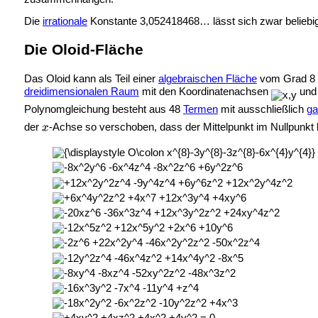
Die
irrationale
Konstante 3,052418468… lässt sich zwar beliebi
Die Oloid-Fläche
Das Oloid kann als Teil einer
algebraischen Fläche
vom Grad 8 
dreidimensionalen Raum
mit den Koordinatenachsen
un
Polynomgleichung besteht aus 48
Termen
mit ausschließlich
ga
der
-Achse so verschoben, dass der Mittelpunkt im Nullpunkt l