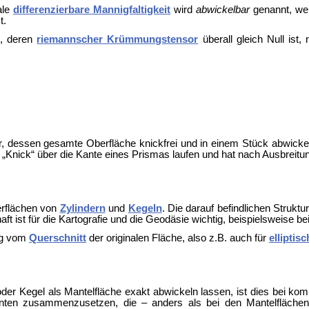
ale
differenzierbare Mannigfaltigkeit
wird
abwickelbar
genannt, we
t.
, deren
riemannscher Krümmungstensor
überall gleich Null ist
r, dessen gesamte Oberfläche knickfrei und in einem Stück abwicke
Knick“ über die Kante eines Prismas laufen und hat nach Ausbreitung
erflächen von
Zylindern
und
Kegeln
. Die darauf befindlichen Strukt
ft ist für die
Kartografie und die
Geodäsie wichtig, beispielsweise be
ig vom
Querschnitt
der originalen Fläche, also z.B. auch für
elliptisc
der Kegel als Mantelfläche exakt abwickeln lassen, ist dies bei komp
enten zusammenzusetzen, die – anders als bei den Mantelfläche