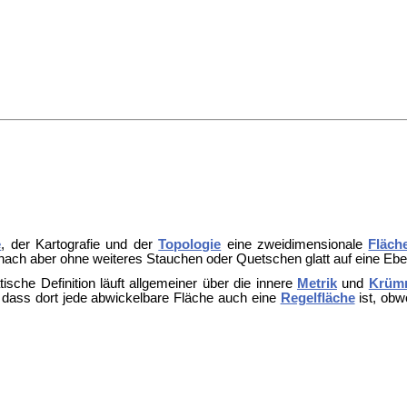
e
, der
Kartografie und der
Topologie
eine zweidimensionale
Fläch
danach aber ohne weiteres Stauchen oder Quetschen glatt auf eine Ebe
ische Definition läuft allgemeiner über die innere
Metrik
und
Krüm
k, dass dort jede abwickelbare Fläche auch eine
Regelfläche
ist, obw