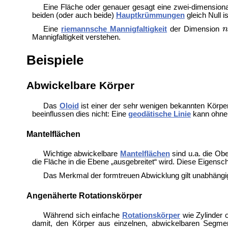
Eine Fläche oder genauer gesagt eine zwei-dimension
beiden (oder auch beide)
Hauptkrümmungen
gleich Null is
Eine
riemannsche Mannigfaltigkeit
der Dimension
Mannigfaltigkeit verstehen.
Beispiele
Abwickelbare Körper
Das
Oloid
ist einer der sehr wenigen bekannten Körpe
beeinflussen dies nicht: Eine
geodätische Linie
kann ohne „
Mantelflächen
Wichtige abwickelbare
Mantelflächen
sind u.a. die Ob
die Fläche in die Ebene „ausgebreitet“ wird. Diese Eigenscha
Das Merkmal der formtreuen Abwicklung gilt unabhäng
Angenäherte Rotationskörper
Während sich einfache
Rotationskörper
wie Zylinder o
damit, den Körper aus einzelnen, abwickelbaren Segm