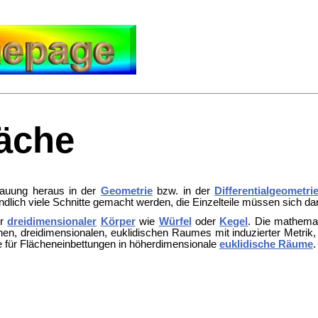
äche
auung heraus in der
Geometrie
bzw. in der
Differentialgeometri
endlich viele Schnitte gemacht werden, die Einzelteile müssen sich 
er
dreidimensionaler
Körper
wie
Würfel
oder
Kegel
. Die mathemat
ichen, dreidimensionalen, euklidischen Raumes mit induzierter Metri
e für Flächeneinbettungen in höherdimensionale
euklidische Räume
.