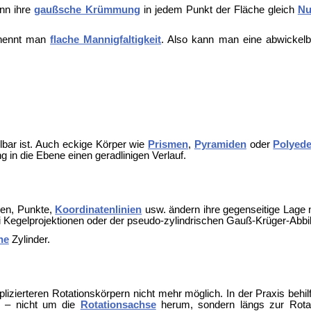
nn ihre
gaußsche Krümmung
in jedem Punkt der Fläche gleich
Nu
, nennt man
flache Mannigfaltigkeit
. Also kann man eine abwickelb
lbar ist. Auch eckige Körper wie
Prismen
,
Pyramiden
oder
Polyede
 in die Ebene einen geradlinigen Verlauf.
uren, Punkte,
Koordinatenlinien
usw. ändern ihre gegenseitige Lage 
i
Kegelprojektionen oder der pseudo-zylindrischen
Gauß-Krüger
-Abbi
he
Zylinder.
lizierteren Rotationskörpern nicht mehr möglich. In der Praxis behil
n – nicht um die
Rotationsachse
herum, sondern längs zur Rota