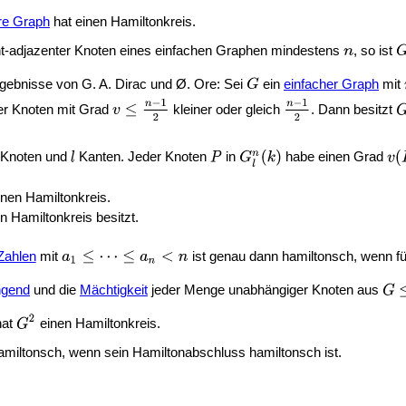
re Graph
hat einen Hamiltonkreis.
cht-adjazenter Knoten eines einfachen Graphen mindestens
, so ist
rgebnisse von G. A. Dirac und Ø. Ore: Sei
ein
einfacher Graph
mit
ler Knoten mit Grad
kleiner oder gleich
. Dann besitzt
Knoten und
Kanten. Jeder Knoten
in
habe einen Grad
inen Hamiltonkreis.
en Hamiltonkreis besitzt.
 Zahlen
mit
ist genau dann hamiltonsch, wenn f
gend
und die
Mächtigkeit
jeder Menge unabhängiger Knoten aus
hat
einen Hamiltonkreis.
amiltonsch, wenn sein Hamiltonabschluss hamiltonsch ist.