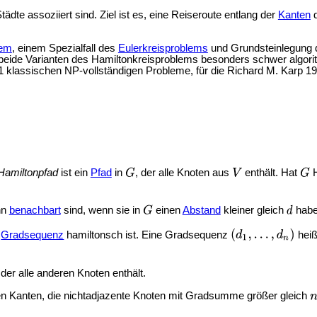
dte assoziiert sind. Ziel ist es, eine Reiseroute entlang der
Kanten
lem
, einem Spezialfall des
Eulerkreisproblems
und Grundsteinlegung 
s beide Varianten des Hamiltonkreisproblems besonders schwer algor
1 klassischen NP-vollständigen Probleme, für die
Richard M. Karp 19
Hamiltonpfad
ist ein
Pfad
in
, der alle Knoten aus
enthält. Hat
H
nn
benachbart
sind, wenn sie in
einen
Abstand
kleiner gleich
haben
r
Gradsequenz
hamiltonsch ist. Eine Gradsequenz
heiß
 der alle anderen Knoten enthält.
n Kanten, die nichtadjazente Knoten mit Gradsumme größer gleich