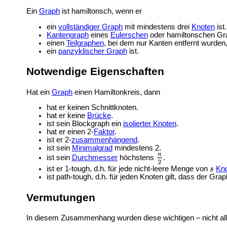
Ein
Graph
ist hamiltonsch, wenn er
ein
vollständiger Graph
mit mindestens drei
Knoten
ist.
Kantengraph
eines
Eulerschen
oder hamiltonschen Gra
einen
Teilgraphen
, bei dem nur Kanten entfernt wurden
ein
panzyklischer Graph
ist.
Notwendige Eigenschaften
Hat ein
Graph
einen Hamiltonkreis, dann
hat er keinen
Schnittknoten.
hat er keine
Brücke
.
ist sein
Blockgraph ein
isolierter Knoten
.
hat er einen 2-
Faktor
.
ist er 2-
zusammenhängend
.
ist sein
Minimalgrad
mindestens 2.
ist sein
Durchmesser
höchstens
.
ist er 1-tough, d.h. für jede nicht-leere Menge von
Kn
ist path-tough, d.h. für jeden Knoten gilt, dass der G
Vermutungen
In diesem Zusammenhang wurden diese wichtigen – nicht al