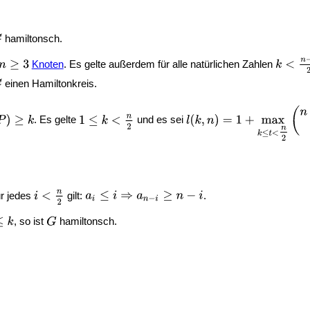
hamiltonsch.
Knoten
. Es gelte außerdem für alle natürlichen Zahlen
einen Hamiltonkreis.
. Es gelte
und es sei
ür jedes
gilt:
.
, so ist
hamiltonsch.