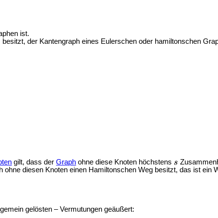
phen ist.
, besitzt, der Kantengraph eines Eulerschen oder hamiltonschen Grap
oten
gilt, dass der
Graph
ohne diese Knoten höchstens
Zusammenha
raph ohne diesen Knoten einen Hamiltonschen Weg besitzt, das ist ein 
lgemein gelösten –
Vermutungen geäußert: