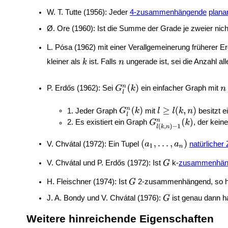
W. T. Tutte (1956): Jeder
4-zusammenhängende
plana
Ø. Ore (1960): Ist die Summe der Grade je zweier ni
L. Pósa (1962) mit einer Verallgemeinerung früherer E
kleiner als
ist. Falls
ungerade ist, sei die Anzahl al
P. Erdős (1962): Sei
ein einfacher Graph mit
1. Jeder Graph
mit
besitzt e
2. Es existiert ein Graph
, der kein
V. Chvátal (1972): Ein Tupel
natürlicher
V. Chvátal und
P. Erdős (1972): Ist
k-
zusammenhän
H. Fleischner (1974): Ist
2-zusammenhängend, so 
J. A. Bondy und V. Chvátal (1976):
ist genau dann h
Weitere hinreichende Eigenschaften