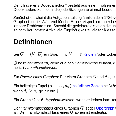
Der „Traveller's Dodecahedron“ besteht aus einem hölzernen
Dodekaeders zu finden, die jede Stadt genau einmal besucht u
Zunächst erscheint die Aufgabenstellung ähnlich dem 1736 
Graphentheorie. Während für das Eulerkreisproblem aber bes
lösbare Probleme sind. Sowohl die gerichtete als auch die u
seinem berühmten Artikel die Zugehörigkeit zu dieser Klas
Definitionen
Sei
ein Graph mit
Knoten
(oder Ecke
heißt
hamiltonsch
, wenn er einen
Hamiltonkreis
zulässt, d
heißt
semihamiltonsch
.
Zur
Potenz eines Graphen
: Für einen Graphen
und
Ein beliebiges Tupel
natürlicher Zahlen
heißt
h
wenn
gilt für alle
.
Ein Graph
heißt
hypohamiltonsch
, wenn er keinen hamilton
Der
Hamiltonabschluss
eines Graphen
ist der
Obergraph
ist. Der Hamiltonabschluss eines Graphen ist eindeutig.