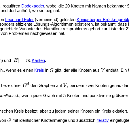
, regulären
Dodekaeder
, wobei die 20 Knoten mit Namen bekannter Stä
nd dort aufhört, wo sie beginnt.
von
Leonhard Euler
(verneinend) gelösten
Königsberger Brückenprob
onders effiziente Lösungs-Algorithmen existieren, ist bekannt, das
ngerichtete Variante des Hamiltonkreisproblems gehört zur Liste der
2
se von Problemen nachgewiesen hat.
n) und
Kanten
.
.h., wenn es einen
Kreis
in
gibt, der alle Knoten aus
enthält. Ein
bezeichnet
den Graphen auf
, bei dem zwei Knoten genau da
amiltonsch
, wenn jeder Graph mit
Knoten und punktweise größere
schen Kreis besitzt, aber zu jedem seiner Knoten ein Kreis existiert,
von
mit identischer Knotenmenge und zusätzlich
iterativ
eingefügte