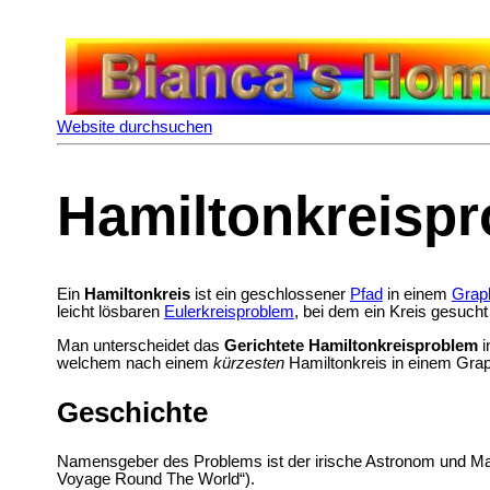
Website durchsuchen
Hamiltonkreisp
Ein
Hamiltonkreis
ist ein geschlossener
Pfad
in einem
Grap
leicht lösbaren
Eulerkreisproblem
, bei dem ein Kreis gesucht
Man unterscheidet das
Gerichtete Hamiltonkreisproblem
i
welchem nach einem
kürzesten
Hamiltonkreis in einem Grap
Geschichte
Namensgeber des Problems ist der irische
Astronom und
Ma
Voyage Round The World“).