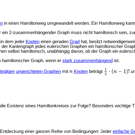
en
in einen Hamiltonweg umgewandelt werden. Ein Hamiltonweg kann j
er ein 2-zusammenhängender Graph muss nicht hamiltonsch sein, zu
 in dem jeder
Knoten
einen geraden
Grad
hat, besitzt notwendigerwe
 der Kantengraph jedes eulerschen Graphen ein hamiltonscher Graph
en selbst hamiltonsch, unabhängig davon, ob der Graph ein eulersch
n hamiltonscher Graph, wenn er
stark zusammenhängend
ist.
tändigen
ungerichteten Graphen
mit
Knoten
beträgt
un
ie Existenz eines Hamiltonkreises zur Folge? Besonders wichtige Th
er Entdeckung einer ganzen Reihe von Bedingungen: Jeder
einfache G