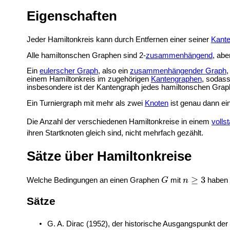
Eigenschaften
Jeder Hamiltonkreis kann durch Entfernen einer seiner
Kant
Alle hamiltonschen Graphen sind 2-
zusammenhängend
, ab
Ein
eulerscher Graph
, also ein
zusammenhängender Graph
,
einem Hamiltonkreis im zugehörigen
Kantengraphen
, sodass
insbesondere ist der Kantengraph jedes hamiltonschen Graph
Ein
Turniergraph mit mehr als zwei
Knoten
ist genau dann ei
Die Anzahl der verschiedenen Hamiltonkreise in einem
volls
ihren Startknoten gleich sind, nicht mehrfach gezählt.
Sätze über Hamiltonkreise
Welche Bedingungen an einen Graphen
mit
haben d
Sätze
G. A. Dirac (1952), der historische Ausgangspunkt d