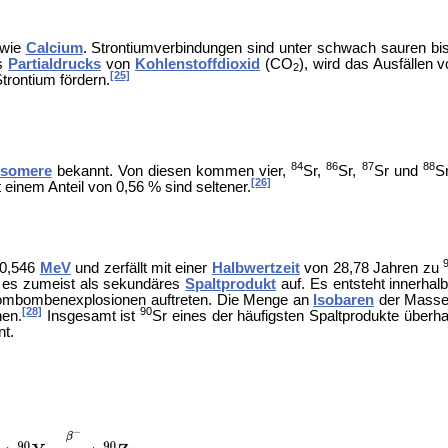
 wie
Calcium
. Strontiumverbindungen sind unter schwach sauren bis
es
Partialdrucks
von
Kohlenstoffdioxid
(CO
), wird das Ausfällen
2
[25]
rontium fördern.
84
86
87
88
isomere
bekannt. Von diesen kommen vier,
Sr,
Sr,
Sr und
S
[26]
t einem Anteil von 0,56 % sind seltener.
0,546
MeV
und zerfällt mit einer
Halbwertzeit
von 28,78 Jahren zu
itt es zumeist als sekundäres
Spaltprodukt
auf. Es entsteht innerha
ombombenexplosionen auftreten. Die Menge an
Isobaren
der Massen
[28]
90
nen.
Insgesamt ist
Sr eines der häufigsten Spaltprodukte überha
nt.