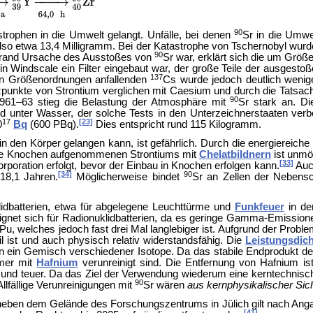
90
strophen in die Umwelt gelangt. Unfälle, bei denen
Sr in die Umwe
also etwa 13,4 Milligramm. Bei der
Katastrophe von Tschernobyl wurde 
90
itbrand Ursache des Ausstoßes von
Sr war, erklärt sich die um Grö
in Windscale ein Filter eingebaut war, der große Teile der ausges
137
hen Größenordnungen anfallenden
Cs wurde jedoch deutlich weni
lzpunkte von Strontium verglichen mit Caesium und durch die Tatsac
90
1961–63 stieg die Belastung der Atmosphäre mit
Sr stark an. D
unter Wasser, der solche Tests in den Unterzeichnerstaaten verbo
17
[23]
0
Bq
(600 PBq).
Dies entspricht rund 115 Kilogramm.
 in den Körper gelangen kann, ist gefährlich. Durch die energierei
die Knochen aufgenommenen Strontiums mit
Chelatbildnern
ist unmö
[33]
rporation erfolgt, bevor der Einbau in Knochen erfolgen kann.
Auch
[34]
90
 18,1 Jahren.
Möglicherweise bindet
Sr an Zellen der
Nebensc
idbatterien, etwa für abgelegene
Leuchttürme und
Funkfeuer
in de
ignet sich für Radionuklidbatterien, da es geringe Gamma-Emission
Pu, welches jedoch fast drei Mal langlebiger ist. Aufgrund der Probl
 ist und auch physisch relativ widerstandsfähig. Die
Leistungsdic
rn ein Gemisch verschiedener Isotope. Da das stabile Endprodukt de
mmer mit
Hafnium
verunreinigt sind. Die Entfernung von Hafnium is
und teuer. Da das Ziel der Verwendung wiederum eine kerntechnische A
90
llfällige Verunreinigungen mit
Sr wären
aus kernphysikalischer Sic
eben dem Gelände des
Forschungszentrums in Jülich gilt nach Ang
[41]