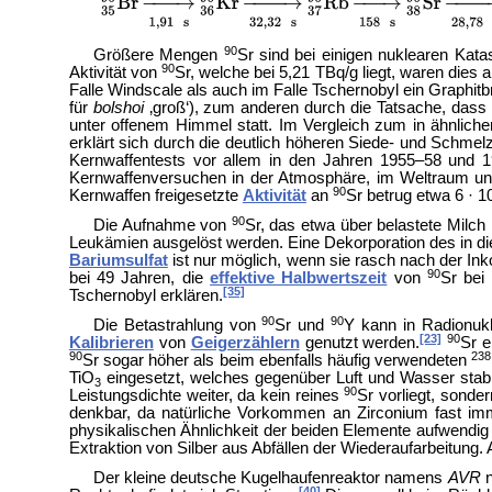
90
Größere Mengen
Sr sind bei einigen nuklearen Kata
90
Aktivität von
Sr, welche bei 5,21 TBq/g liegt, waren dies 
Falle Windscale als auch im Falle Tschernobyl ein Graph
für
bolshoi
‚groß‘
), zum anderen durch die Tatsache, dass 
unter offenem Himmel statt. Im Vergleich zum in ähnlic
erklärt sich durch die deutlich höheren Siede- und Schme
Kernwaffentests vor allem in den Jahren 1955–58 und 
Kernwaffenversuchen in der Atmosphäre, im Weltraum und 
90
Kernwaffen freigesetzte
Aktivität
an
Sr betrug etwa 6 · 1
90
Die Aufnahme von
Sr, das etwa über belastete Milch
Leukämien ausgelöst werden. Eine
Dekorporation des in 
Bariumsulfat
ist nur möglich, wenn sie rasch nach der Inko
90
bei 49 Jahren, die
effektive Halbwertszeit
von
Sr bei
[35]
Tschernobyl erklären.
90
90
Die Betastrahlung von
Sr und
Y kann in
Radionukl
[23]
90
Kalibrieren
von
Geigerzählern
genutzt werden.
Sr e
90
238
Sr sogar höher als beim ebenfalls häufig verwendeten
TiO
eingesetzt, welches gegenüber Luft und Wasser stabil
3
90
Leistungsdichte weiter, da kein reines
Sr vorliegt, sonde
denkbar, da natürliche Vorkommen an Zirconium fast i
physikalischen Ähnlichkeit der beiden Elemente aufwendig 
Extraktion von Silber aus Abfällen der
Wiederaufarbeitung. A
Der kleine deutsche
Kugelhaufenreaktor namens
AVR
n
[40]