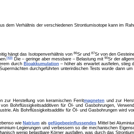
us dem Verhältnis der verschiedenen Strontiumisotope kann im Ra
86
87
eitig hängt das Isotopenverhältnis von
Sr und
Sr von den Gestei
[43]
90
hen.
Die – geringe aber messbare – Belastung mit
Sr der allge
derem durch
Bioakkumulation
– höher als erwartet ausfielen, stieg d
en Supermächten durchgeführten unterirdischen Tests wurde dann 
 zur Herstellung von keramischen Ferrit
magneten
und zur Herst
g von Bohrflüssigkeitsadditiven für Öl- und Gasbohrungen, Verwen
dustrie. Als Bohrflüssigkeitsadditiv für Öl- und Gasbohrungen wird vo
) ebenso wie
Natrium
als
gefügebeeinflussendes
Mittel bei
Aluminiu
luminium-Legierungen und verbessern so die mechanischen Eigensc
hanisch wenig belastbare Körner ausfallen, was durch das Strontium