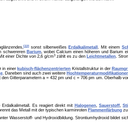
[22]
bglänzendes,
sonst silberweißes
Erdalkalimetall
. Mit einem
Sc
m schwereren
Barium
, wobei Calcium einen höheren und Barium ei
3
Mit einer Dichte von 2,6 g/cm
zählt es zu den
Leichtmetallen
. Stro
r in einer
kubisch-flächenzentrierten
Kristallstruktur in der
Raumgr
le
. Daneben sind auch zwei weitere
Hochtemperaturmodifikatione
t den Gitterparametern a = 432 pm und c = 706 pm um. Oberhalb von 6
Erdalkalimetall. Es reagiert direkt mit
Halogenen
,
Sauerstoff
,
St
rbrennt das Metall mit der typischen karminroten
Flammenfärbung
z
unter Wasserstoff- und Hydroxidbildung. Strontiumhydroxid bildet si