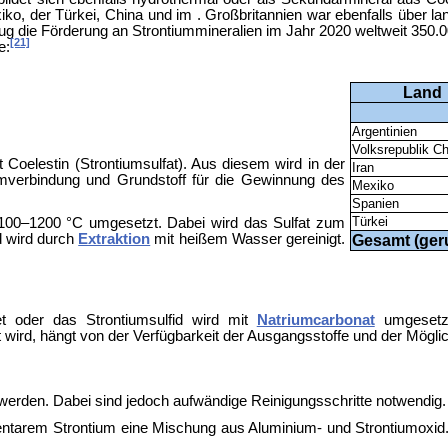
ko, der Türkei, China und im . Großbritannien war ebenfalls über lan
ug die Förderung an Strontiummineralien im Jahr 2020 weltweit 350.
[21]
e:
Land
Argentinien
Volksrepublik Ch
 Coelestin (Strontiumsulfat). Aus diesem wird in der
Iran
iumverbindung und Grundstoff für die Gewinnung des
Mexiko
Spanien
Türkei
 1100–1200 °C umgesetzt. Dabei wird das Sulfat zum
d wird durch
Extraktion
mit heißem Wasser gereinigt.
Gesamt (ger
tet oder das Strontiumsulfid wird mit
Natriumcarbonat
umgesetzt
 wird, hängt von der Verfügbarkeit der Ausgangsstoffe und der Möglic
erden. Dabei sind jedoch aufwändige Reinigungsschritte notwendig.
entarem Strontium eine Mischung aus Aluminium- und Strontiumoxid.