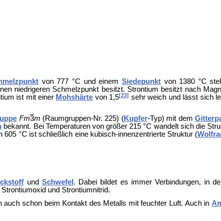
hmelzpunkt
von 777 °C und einem
Siedepunkt
von 1380 °C ste
nen niedrigeren Schmelzpunkt besitzt. Strontium besitzt nach Ma
[23]
ntium ist mit einer
Mohshärte
von 1,5
sehr weich und lässt sich le
uppe
Fm
3
m
(Raumgruppen-Nr. 225) (
Kupfer
-Typ) mit dem
Gitterp
n
bekannt. Bei Temperaturen von größer 215 °C wandelt sich die Struk
05 °C ist schließlich eine kubisch-innenzentrierte Struktur (
Wolfr
ickstoff
und
Schwefel
. Dabei bildet es immer Verbindungen, in d
u
Strontiumoxid und
Strontiumnitrid.
ch auch schon beim Kontakt des Metalls mit feuchter Luft. Auch in
Am