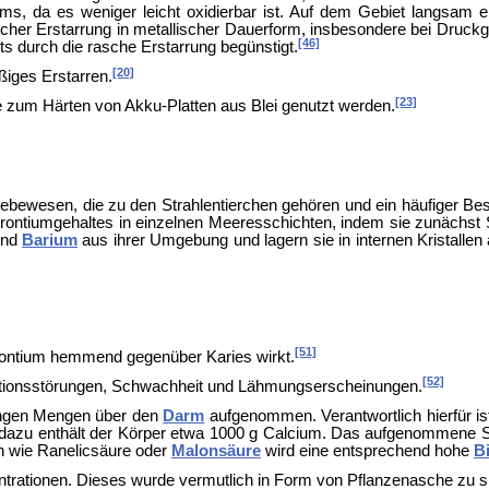
s, da es weniger leicht oxidierbar ist. Auf dem Gebiet langsam e
scher Erstarrung in metallischer Dauerform, insbesondere bei
Druckgu
[46]
s durch die rasche Erstarrung begünstigt.
[20]
ßiges Erstarren.
[23]
e zum Härten von Akku-Platten aus Blei genutzt werden.
ebewesen, die zu den
Strahlentierchen gehören und ein häufiger Be
 Strontiumgehaltes in einzelnen Meeresschichten, indem sie zunäch
und
Barium
aus ihrer Umgebung und lagern sie in internen Kristalle
[51]
 Strontium hemmend gegenüber
Karies wirkt.
[52]
tionsstörungen, Schwachheit und Lähmungserscheinungen.
ringen Mengen über den
Darm
aufgenommen. Verantwortlich hierfür i
 dazu enthält der Körper etwa 1000 g Calcium. Das aufgenommene St
en wie
Ranelicsäure oder
Malonsäure
wird eine entsprechend hohe
B
entrationen. Dieses wurde vermutlich in Form von Pflanzenasche zu