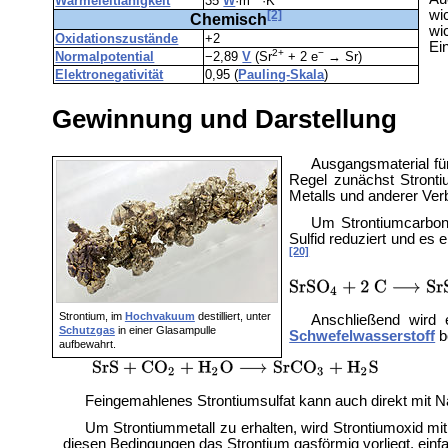
Wärmeleitfähigkeit
35
W
·m
·K
wi
[2]
Chemisch
wi
Oxidationszustände
+2
Ei
2+
−
Normalpotential
−2,89
V
(Sr
+ 2 e
→ Sr)
Elektronegativität
0,95 (
Pauling-Skala
)
Gewinnung und Darstellung
Ausgangsmaterial für
Regel zunächst Stronti
Metalls und anderer Ver
Um Strontiumcarbona
Sulfid reduziert und es 
[20]
Strontium, im
Hochvakuum
destilliert, unter
Anschließend wird e
Schutzgas
in einer
Glasampulle
Schwefelwasserstoff
b
aufbewahrt.
Feingemahlenes Strontiumsulfat kann auch direkt mit N
Um Strontiummetall zu erhalten, wird Strontiumoxid mi
diesen Bedingungen das Strontium gasförmig vorliegt, ein