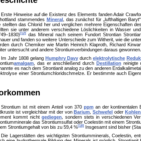
Erste Hinweise auf die Existenz des Elements fanden Adair Crawford
hottland stammendes
Mineral
, das zunächst für „lufthaltigen Baryt“
e stellten das Chlorid her und verglichen mehrere Eigenschaften de
ellten sie unter anderem verschiedene Löslichkeiten in Wasser und 
[12]
749–1830)
das Mineral nach seinem Fundort Strontian
Stronti
nauer und fanden so weitere Unterschiede zum Witherit, wie die unter
rden durch Chemiker wie
Martin Heinrich Klaproth,
Richard Kirwa
iter untersucht und andere Strontiumverbindungen daraus gewonnen
Im Jahr 1808 gelang
Humphry Davy
durch
elektrolytische
Reduk
rontium
amalgam
, das er anschließend durch
Destillation
reinigte 
nannte es nach dem Strontianit analog zu den anderen Erdalkalimeta
ektrolyse einer Strontiumchloridschmelze. Er bestimmte auch Eigen
]
orkommen
Strontium ist mit einem Anteil von 370
ppm
an der
kontinentalen 
dkruste ist vergleichbar mit der von
Barium
,
Schwefel
oder
Kohlen
ement kommt nicht
gediegen
, sondern stets in verschiedenen Ver
rontiumminerale das
Strontiumsulfat oder
Coelestin mit einem Stronti
[18]
nem Strontiumgehalt von bis zu 59,4 %
Insgesamt sind bisher (Stan
Die Lagerstätten des wichtigsten Strontiumminerals, Coelestin, e
ch eine
hydrothermale Bildung des Minerals ist möglich. Strontianit