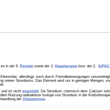
 es in der 5.
Periode
sowie der 2.
Hauptgruppe
bzw. der 2.
IUPAC
Elementar, allerdings noch durch Fremdbeimengungen verunreinigt
ng reinen Strontiums. Das Element wird nur in geringen Mengen, vo
et.
und ist nicht
essentiell
. Da Strontium chemisch dem Calcium seh
elten Nutzung radioaktiver Isotope von Strontium in der Krebstherapi
 Behandlung der
Osteoporose
.