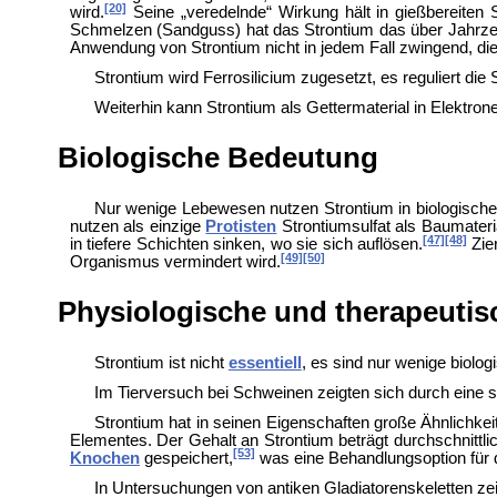
[20]
wird.
Seine „veredelnde“ Wirkung hält in gießbereiten 
Schmelzen (
Sandguss) hat das Strontium das über Jahrzehn
Anwendung von Strontium nicht in jedem Fall zwingend, die
Strontium wird Ferrosilicium zugesetzt, es reguliert di
Weiterhin kann Strontium als
Gettermaterial in Elektro
Biologische Bedeutung
Nur wenige Lebewesen nutzen Strontium in biologisch
nutzen als einzige
Protisten
Strontiumsulfat als Baumater
[47]
[48]
in tiefere Schichten sinken, wo sie sich auflösen.
Zie
[49]
[50]
Organismus vermindert wird.
Physiologische und therapeuti
Strontium ist nicht
essentiell
, es sind nur wenige biol
Im
Tierversuch bei
Schweinen zeigten sich durch eine
Strontium hat in seinen Eigenschaften große Ähnlichkei
Elementes. Der Gehalt an Strontium beträgt durchschnittl
[53]
Knochen
gespeichert,
was eine Behandlungsoption für 
In Untersuchungen von antiken Gladiatorenskeletten z