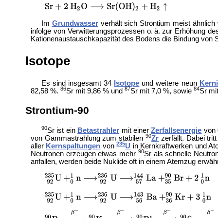
Im
Grundwasser
verhält sich Strontium meist ähnlich
infolge von Verwitterungsprozessen o. ä. zur Erhöhung d
Kationenaustauschkapazität des Bodens die Bindung von St
Isotope
Es sind insgesamt 34
Isotope
und weitere neun
Kern
86
87
84
82,58 %.
Sr mit 9,86 % und
Sr mit 7,0 %, sowie
Sr mi
Strontium-90
90
Sr ist ein
Betastrahler
mit einer
Zerfallsenergie
von 
90
von Gammastrahlung zum stabilen
Zr
zerfällt. Dabei tr
235
aller
Kernspaltungen
von
U
in
Kernkraftwerken und
At
90
Neutronen erzeugen etwas mehr
Sr als schnelle Neutro
anfallen, werden beide Nuklide oft in einem Atemzug erwäh