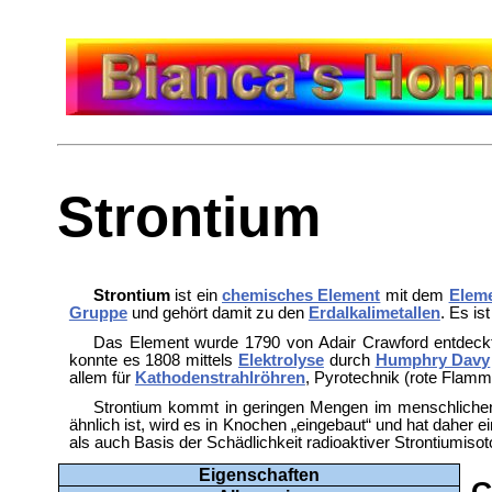
Strontium
Strontium
ist ein
chemisches Element
mit dem
Elem
Gruppe
und gehört damit zu den
Erdalkalimetallen
. Es is
Das Element wurde 1790 von Adair Crawford entdeckt 
konnte es 1808 mittels
Elektrolyse
durch
Humphry Davy
allem für
Kathodenstrahlröhren
, Pyrotechnik (rote Flam
Strontium kommt in geringen Mengen im menschlichen 
ähnlich ist, wird es in Knochen „eingebaut“ und hat daher 
als auch Basis der Schädlichkeit radioaktiver Strontiumi
Eigenschaften
G