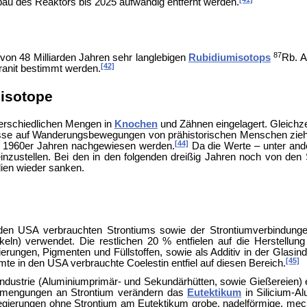
au des Reaktors bis 2025 aufwändig entfernt werden.
87
t von 48 Milliarden Jahren sehr langlebigen
Rubidiumisotops
Rb. A
[42]
anit bestimmt werden.
isotope
terschiedlichen Mengen in
Knochen
und
Zähnen eingelagert. Gleichz
üsse auf Wanderungsbewegungen von prähistorischen Menschen zie
[44]
d 1960er Jahren nachgewiesen werden.
Da die Werte – unter an
inzustellen. Bei den in den folgenden dreißig Jahren noch von d
ien wieder sanken.
n USA verbrauchten Strontiums sowie der Strontiumverbindungen
eln) verwendet. Die restlichen 20 % entfielen auf die Herstellun
ierungen, Pigmenten und Füllstoffen, sowie als Additiv in der Glasin
[45]
te in den USA verbrauchte Coelestin entfiel auf diesen Bereich.
mindustrie (Aluminiumprimär- und Sekundärhütten, sowie Gießereien
eimengungen an Strontium verändern das
Eutektikum
in Silicium-A
-Legierungen ohne Strontium am Eutektikum grobe, nadelförmige, mec