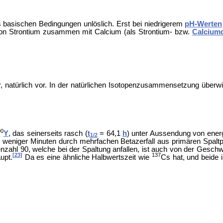
 basischen Bedingungen unlöslich. Erst bei niedrigerem
pH-Werten
 von Strontium zusammen mit Calcium (als
Strontium- bzw.
Calcium
r, natürlich vor. In der natürlichen Isotopenzusammensetzung überw
90
Y
, das seinerseits rasch (
t
= 64,1
h
) unter Aussendung von energ
1/2
lb weniger Minuten durch mehrfachen Betazerfall aus primären Spalt
zahl 90, welche bei der Spaltung anfallen, ist auch von der Geschw
[23]
137
upt.
Da es eine ähnliche Halbwertszeit wie
Cs hat, und beide 