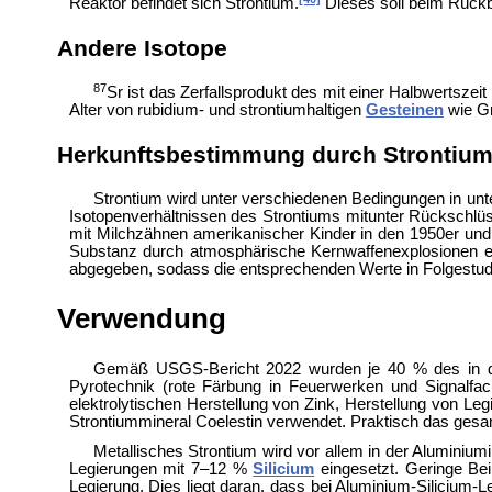
Reaktor befindet sich Strontium.
Dieses soll beim
Rückb
Andere Isotope
87
Sr ist das Zerfallsprodukt des mit einer Halbwertszei
Alter von rubidium- und strontiumhaltigen
Gesteinen
wie
Gr
Herkunftsbestimmung durch Strontium
Strontium wird unter verschiedenen Bedingungen in un
Isotopenverhältnissen des Strontiums mitunter Rückschl
mit
Milchzähnen amerikanischer Kinder in den 1950er un
Substanz durch atmosphärische Kernwaffenexplosionen e
abgegeben, sodass die entsprechenden Werte in Folgestud
Verwendung
Gemäß
USGS-Bericht 2022 wurden je 40 % des in de
Pyrotechnik (rote Färbung in Feuerwerken und Signalfack
elektrolytischen Herstellung von Zink, Herstellung von Leg
Strontiummineral
Coelestin verwendet. Praktisch das gesam
Metallisches Strontium wird vor allem in der Aluminiu
Legierungen mit 7–12 %
Silicium
eingesetzt. Geringe B
Legierung. Dies liegt daran, dass bei Aluminium-Silicium