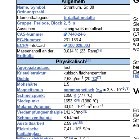
Allgemein
Name
,
Symbol
,
Strontium, Sr, 38
Ordnungszahl
Elementkategorie
Erdalkalimetalle
Sc
Gruppe
,
Periode
,
Block
2
,
5
,
s
Si
Aussehen
silbrig weiß metallisch
st
(1
CAS-Nummer
7440-24-6
ge
EG-Nummer
231-133-4
wu
ECHA
-InfoCard
100.028.303
we
[1]
Massenanteil an der
0,014 % (23. Rang)
Erdhülle
[2]
Physikalisch
St
be
Aggregatzustand
fest
El
Kristallstruktur
kubisch flächenzentriert
[16
3
[7]
Dichte
2,63 g/cm
(20
°C
)
Mohshärte
1,5
V
−5
[8]
Magnetismus
paramagnetisch
(
χ
= 3,5 · 10
)
m
Schmelzpunkt
1050
K
(777 °C)
[9]
Siedepunkt
1653 K
(1380 °C)
−6
3
−1
Molares Volumen
33,94 · 10
m
·mol
Er
[9]
Verdampfungsenthalpie
141 kJ/mol
El
Schmelzenthalpie
8 kJ/mol
St
[10]
Austrittsarbeit
2,59
eV
ei
6
Elektrische
7,41 · 10
S/m
Leitfähigkeit
Au
−1
−1