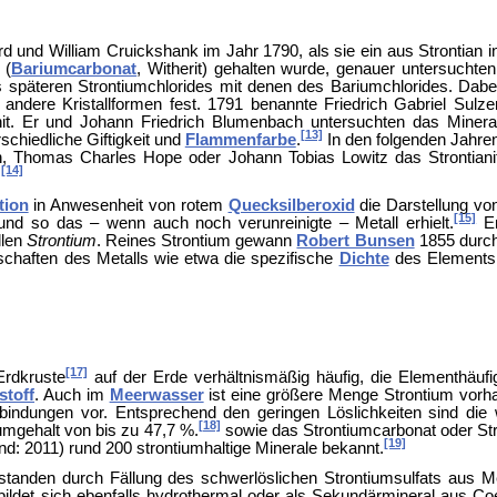
 und William Cruickshank im Jahr 1790, als sie ein aus Strontian i
 (
Bariumcarbonat
,
Witherit) gehalten wurde, genauer untersuchten
s späteren Strontiumchlorides mit denen des Bariumchlorides. Dabe
andere Kristallformen fest. 1791 benannte Friedrich Gabriel Sulze
anit. Er und Johann Friedrich Blumenbach untersuchten das Minera
[13]
schiedliche Giftigkeit und
Flammenfarbe
.
In den folgenden Jahre
n,
Thomas Charles Hope oder
Johann Tobias Lowitz das Strontiani
[14]
.
tion
in Anwesenheit von rotem
Quecksilberoxid
die Darstellung vo
[15]
und so das – wenn auch noch verunreinigte – Metall erhielt.
E
llen
Strontium
. Reines Strontium gewann
Robert Bunsen
1855 durc
schaften des Metalls wie etwa die spezifische
Dichte
des Elements
[17]
Erdkruste
auf der Erde verhältnismäßig häufig, die
Elementhäufig
stoff
. Auch im
Meerwasser
ist eine größere Menge Strontium vorh
bindungen vor. Entsprechend den geringen Löslichkeiten sind die 
[18]
umgehalt von bis zu 47,7 %.
sowie das
Strontiumcarbonat oder
Str
[19]
d: 2011) rund 200 strontiumhaltige Minerale bekannt.
ntstanden durch Fällung des schwerlöslichen Strontiumsulfats aus 
 bildet sich ebenfalls hydrothermal oder als Sekundärmineral aus Coe