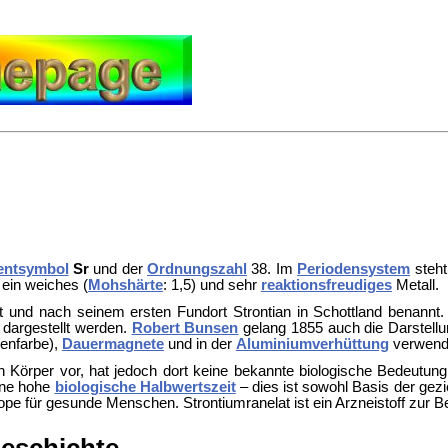
entsymbol
Sr
und der
Ordnungszahl
38. Im
Periodensystem
steht
t ein weiches (
Mohshärte
: 1,5) und sehr
reaktionsfreudiges
Metall.
und nach seinem ersten Fundort Strontian in Schottland benannt. 
dargestellt werden.
Robert Bunsen
gelang 1855 auch die Darstellu
menfarbe),
Dauermagnete
und in der
Aluminiumverhüttung
verwend
Körper vor, hat jedoch dort keine bekannte biologische Bedeutung 
eine hohe
biologische Halbwertszeit
– dies ist sowohl Basis der gezi
sotope für gesunde Menschen.
Strontiumranelat ist ein Arzneistoff zur
eschichte