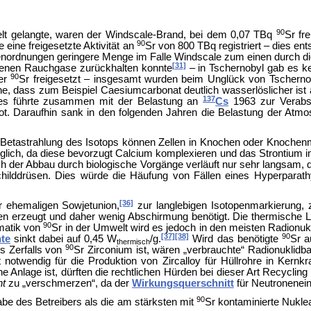
90
lt gelangte, waren der
Windscale-Brand, bei dem 0,07 TBq
Sr fr
90
eine freigesetzte Aktivität an
Sr von 800 TBq registriert – dies e
ßenordnungen geringere Menge im Falle Windscale zum einen durch d
[31]
toßenen Rauchgase zurückhalten konnte
– in Tschernobyl gab es ke
90
ger
Sr freigesetzt – insgesamt wurden beim Unglück von Tschern
he, dass zum Beispiel Caesiumcarbonat deutlich wasserlöslicher ist
137
ies führte zusammen mit der Belastung an
Cs
1963 zur Verab
t. Daraufhin sank in den folgenden Jahren die Belastung der Atmos
che Betastrahlung des Isotops können Zellen in Knochen oder Knoche
glich, da diese bevorzugt Calcium komplexieren und das Strontium i
 der Abbau durch biologische Vorgänge verläuft nur sehr langsam, 
hilddrüsen. Dies würde die Häufung von Fällen eines
Hyperparath
[36]
r ehemaligen
Sowjetunion,
zur langlebigen
Isotopenmarkierung,
en erzeugt und daher wenig Abschirmung benötigt. Die thermische L
90
ematik von
Sr in der Umwelt
wird es jedoch in den meisten Radionukli
[37]
[38]
90
hte
sinkt dabei auf 0,45 W
/g.
Wird das benötigte
Sr 
thermisch
90
s Zerfalls von
Sr Zirconium ist, wären „verbrauchte“ Radionuklidbat
t notwendig für die Produktion von
Zircalloy für Hüllrohre in Kern
nlage ist, dürften die rechtlichen Hürden bei dieser Art Recycling 
ht
zu „verschmerzen“, da der
Wirkungsquerschnitt
für Neutronenein
90
abe des Betreibers als die am stärksten mit
Sr kontaminierte Nuklea