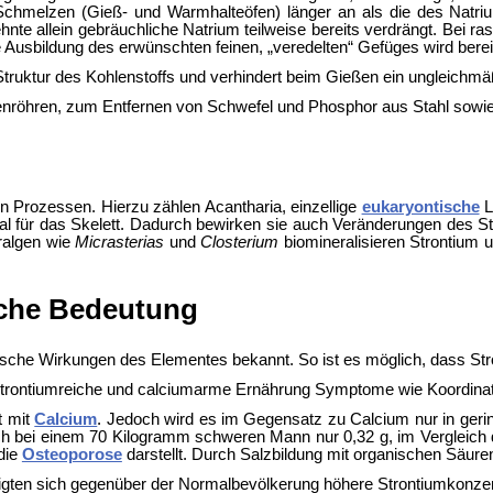
Schmelzen (Gieß- und Warmhalteöfen) länger an als die des Natrium
te allein gebräuchliche Natrium teilweise bereits verdrängt. Bei ra
 Ausbildung des erwünschten feinen, „veredelten“ Gefüges wird bereit
e Struktur des Kohlenstoffs und verhindert beim Gießen ein ungleichmä
nenröhren, zum Entfernen von Schwefel und Phosphor aus Stahl sowi
en Prozessen. Hierzu zählen
Acantharia, einzellige
eukaryontische
L
ial für das Skelett. Dadurch bewirken sie auch Veränderungen des
ralgen wie
Micrasterias
und
Closterium
biomineralisieren Strontium 
sche Bedeutung
ogische Wirkungen des Elementes bekannt. So ist es möglich, dass
 strontiumreiche und calciumarme Ernährung Symptome wie
Koordina
t mit
Calcium
. Jedoch wird es im Gegensatz zu Calcium nur in ge
ich bei einem 70 Kilogramm schweren Mann nur 0,32 g, im Vergleich
die
Osteoporose
darstellt. Durch Salzbildung mit organischen Säur
eigten sich gegenüber der Normalbevölkerung höhere Strontiumkonz