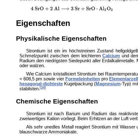
Eigenschaften
Physikalische Eigenschaften
Strontium ist ein im höchstreinen Zustand hellgoldgel
Schmelzpunkt zwischen dem leichteren
Calcium
und de
Radium den niedrigsten Siedepunkt aller Erdalkalimetalle. 
oder walzen.
Wie Calcium kristallisiert Strontium bei Raumtemperatu
= 608,5 pm sowie vier
Formeleinheiten
pro
Elementarzel
hexagonal-dichteste
Kugelpackung (
Magnesium
-Typ) mi
[24]
stabilsten.
Chemische Eigenschaften
Strontium ist nach Barium und Radium das reaktivste 
zweiwertiges Kation vorliegt. Beim Erhitzen an der Luft ve
Als sehr unedles Metall reagiert Strontium mit Wasser 
blauschwarze
Ammoniakate.