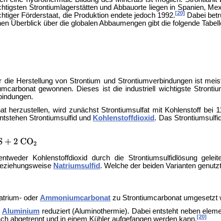
chtigsten Strontiumlagerstätten und Abbauorte liegen in Spanien, Mexi
[20]
chtiger Förderstaat, die Produktion endete jedoch 1992.
Dabei betr
nen Überblick über die globalen Abbaumengen gibt die folgende Tabell
 die Herstellung von Strontium und Strontiumverbindungen ist meist
umcarbonat gewonnen. Dieses ist die industriell wichtigste Stront
bindungen.
t herzustellen, wird zunächst Strontiumsulfat mit Kohlenstoff bei
entstehen
Strontiumsulfid und
Kohlenstoffdioxid
. Das Strontiumsulfi
ntweder Kohlenstoffdioxid durch die Strontiumsulfidlösung gelei
eziehungsweise
Natriumsulfid
. Welche der beiden Varianten genutzt
atrium- oder
Ammoniumcarbonat
zu Strontiumcarbonat umgesetzt w
t
Aluminium
reduziert (
Aluminothermie). Dabei entsteht neben elem
[20]
fach abgetrennt und in einem Kühler aufgefangen werden kann.