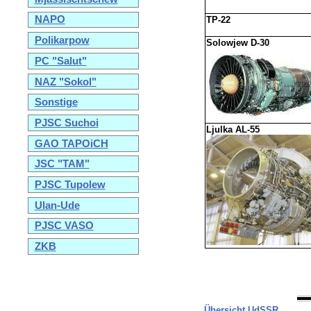
NAPO
TP-22
Polikarpow
Solowjew D-30
PC "Salut"
NAZ "Sokol"
Sonstige
PJSC Suchoi
Ljulka AL-55
GAO TAPOiCH
JSC "TAM"
PJSC Tupolew
Ulan-Ude
PJSC VASO
ZKB
Übersicht UdSSR