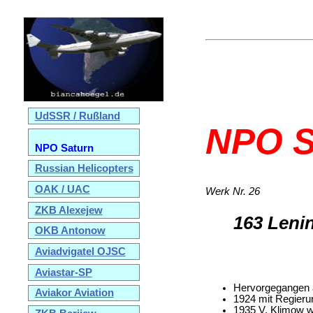
UdSSR / Rußland
NPO S
NPO Saturn
Russian Helicopters
OAK / UAC
Werk Nr. 26
ZKB Alexejew
163 Lenin
OKB Antonow
Aviadvigatel OJSC
Aviastar-SP
Hervorgegangen a
Aviakor Aviation
1924 mit Regieru
1935 V. Klimow wi