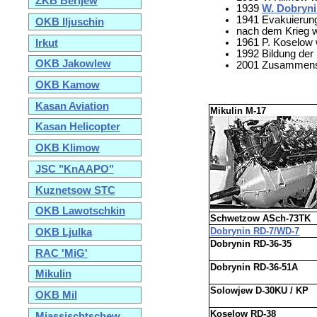
ZKB Berijew
1939
W. Dobryn
1941 Evakuierun
OKB Iljuschin
nach dem Krieg w
1961 P. Koselow 
Irkut
1992 Bildung de
OKB Jakowlew
2001 Zusammens
OKB Kamow
Kasan Aviation
Mikulin M-17
Kasan Helicopter
OKB Klimow
JSC "KnAAPO"
Kuznetsow STC
OKB Lawotschkin
Schwetzow ASch-73TK
Dobrynin RD-7/WD-7
OKB Ljulka
Dobrynin RD-36-35
RAC 'MiG'
Dobrynin RD-36-51A
Mikulin
Solowjew D-30KU / KP
OKB Mil
Koselow RD-38
Mjassischtschew