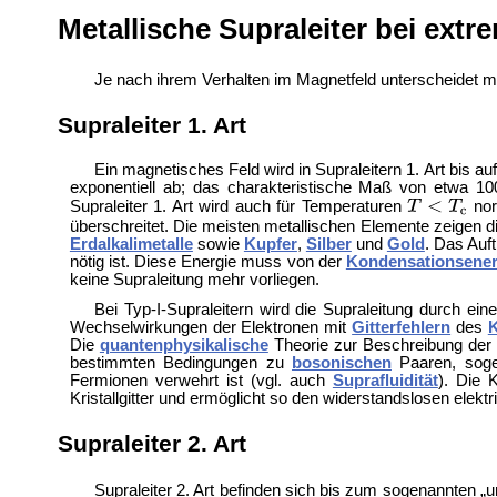
Metallische Supraleiter bei extr
Je nach ihrem Verhalten im Magnetfeld unterscheidet man
Supraleiter 1. Art
Ein magnetisches Feld wird in Supraleitern 1. Art bis 
exponentiell ab; das charakteristische Maß von etwa 1
Supraleiter 1. Art wird auch für Temperaturen
nor
überschreitet. Die meisten metallischen Elemente zeigen 
Erdalkalimetalle
sowie
Kupfer
,
Silber
und
Gold
. Das Auf
nötig ist. Diese Energie muss von der
Kondensationsener
keine Supraleitung mehr vorliegen.
Bei Typ-I-Supraleitern wird die Supraleitung durch ei
Wechselwirkungen der Elektronen mit
Gitterfehlern
des
K
Die
quantenphysikalische
Theorie zur Beschreibung der T
bestimmten Bedingungen zu
bosonischen
Paaren, soge
Fermionen verwehrt ist (vgl. auch
Suprafluidität
). Die 
Kristallgitter und ermöglicht so den widerstandslosen elekt
Supraleiter 2. Art
Supraleiter 2. Art befinden sich bis zum sogenannten „