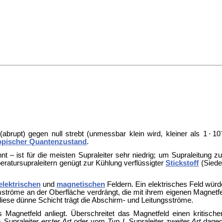
abrupt) gegen null strebt (unmessbar klein wird, kleiner als 1 ⋅ 10
pischer Quantenzustand
.
t – ist für die meisten Supraleiter sehr niedrig; um Supraleitung zu
ratursupraleitern genügt zur Kühlung verflüssigter
Stickstoff
(Siede
elektrischen
und
magnetischen
Feldern. Ein elektrisches Feld würd
tröme an der Oberfläche verdrängt, die mit ihrem eigenen Magnetf
diese dünne Schicht trägt die Abschirm- und Leitungsströme.
Magnetfeld anliegt. Überschreitet das Magnetfeld einen kritisch
m Supraleiter
erster Art
oder vom
Typ I
. Supraleiter
zweiter Art
dageg