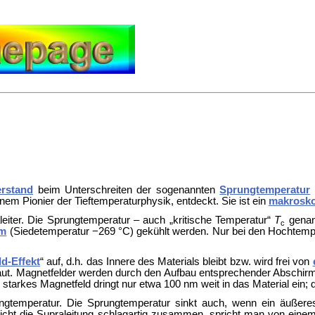
erstand
beim Unterschreiten der sogenannten
Sprungtemperatur
(
nem Pionier der
Tieftemperaturphysik, entdeckt. Sie ist ein
makrosko
aleiter. Die Sprungtemperatur – auch „kritische Temperatur“
T
genann
c
um
(Siedetemperatur −269 °C) gekühlt werden. Nur bei den
Hochtempe
d-Effekt
“ auf, d.h. das Innere des Materials bleibt bzw. wird frei von
ut. Magnetfelder werden durch den Aufbau entsprechender Abschirms
starkes Magnetfeld dringt nur etwa 100 nm weit in das Material ein; 
ngtemperatur. Die Sprungtemperatur sinkt auch, wenn ein äußeres 
richt die Supraleitung schlagartig zusammen, spricht man von eine