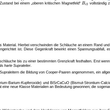
Zustand bei einem „oberen kritischen Magnetfeld“
vollständig z
s Material. Hierbei verschwinden die Schläuche an einem Rand und
erichtet ist. Diese Gegenkraft bewirkt einen Spannungsabfall, es 
ssschläuche bis zu einer bestimmten Grenzkraft festhalten. Erst wenn
als
harte Supraleiter
.
sen Supraleitern die Bildung von Cooper-Paaren angenommen, ein allge
rium-Barium-Kupferoxide) und
BiSrCaCuO (Bismut-Strontium-Calciu
t eine neue Klasse Materialien an Bedeutung gewonnen; die sogena