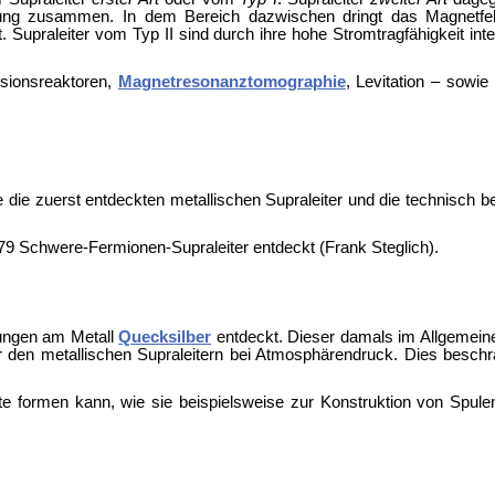
leitung zusammen. In dem Bereich dazwischen dringt das Magnetfe
t. Supraleiter vom Typ II sind durch ihre hohe Stromtragfähigkeit inte
usionsreaktoren,
Magnetresonanztomographie
,
Levitation – sowi
e die zuerst entdeckten metallischen Supraleiter und die technisch 
979
Schwere-Fermionen-Supraleiter entdeckt (
Frank Steglich).
ngen am Metall
Quecksilber
entdeckt. Dieser damals im Allgemein
 den metallischen Supraleitern bei Atmosphärendruck. Dies beschrä
e formen kann, wie sie beispielsweise zur Konstruktion von Spule