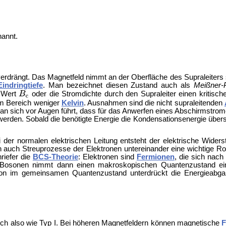
nannt.
 verdrängt. Das Magnetfeld nimmt an der Oberfläche des Supraleiters
indringtiefe
. Man bezeichnet diesen Zustand auch als
Meißner-
n Wert
oder die Stromdichte durch den Supraleiter einen kritisc
im Bereich weniger
Kelvin
. Ausnahmen sind die nicht supraleitenden
man sich vor Augen führt, dass für das Anwerfen eines Abschirmstro
erden. Sobald die benötigte Energie die Kondensationsenergie übers
Bei der normalen elektrischen Leitung entsteht der elektrische Wider
 auch Streuprozesse der Elektronen untereinander eine wichtige Rol
riefer die
BCS-Theorie
: Elektronen sind
Fermionen
, die sich nac
Bosonen nimmt dann einen makroskopischen Quantenzustand ein
tion im gemeinsamen Quantenzustand unterdrückt die Energieabg
ich also wie Typ I. Bei höheren Magnetfeldern können magnetische
F