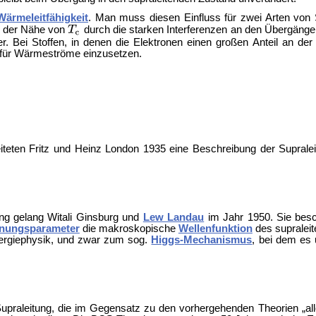
Wärmeleitfähigkeit
. Man muss diesen Einfluss für zwei Arten von 
in der Nähe von
durch die starken Interferenzen an den Übergänge
r. Bei Stoffen, in denen die Elektronen einen großen Anteil an de
er für Wärmeströme einzusetzen.
iteten Fritz und Heinz London 1935 eine Beschreibung der Suprale
ung gelang
Witali Ginsburg und
Lew Landau
im Jahr 1950. Sie besc
nungsparameter
die makroskopische
Wellenfunktion
des supralei
nergiephysik, und zwar zum sog.
Higgs-Mechanismus
, bei dem es 
upraleitung, die im Gegensatz zu den vorhergehenden Theorien „all