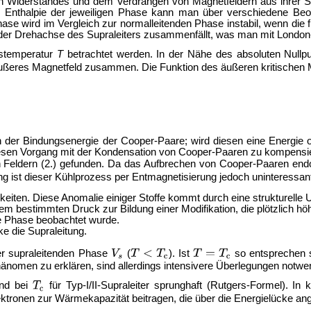
chen Widerstandes und dem Verdrängen von Magnetfeldern aus ihrer S
eie Enthalpie der jeweiligen Phase kann man über verschiedene Be
ase wird im Vergleich zur normalleitenden Phase instabil, wenn die 
it der Drehachse des Supraleiters zusammenfällt, was man mit
London
gstemperatur
T
betrachtet werden. In der Nähe des absoluten Null
äußeres Magnetfeld zusammen. Die Funktion des äußeren kritischen 
 der Bindungsenergie der Cooper-Paare; wird diesen eine Energie o
esen Vorgang mit der Kondensation von Cooper-Paaren zu kompensiere
 Feldern (2.) gefunden. Da das Aufbrechen von Cooper-Paaren end
g ist dieser Kühlprozess per Entmagnetisierung jedoch uninteressan
gkeiten. Diese Anomalie einiger Stoffe kommt durch eine strukturell
m bestimmten Druck zur Bildung einer Modifikation, die plötzlich h
de Phase beobachtet wurde.
e die Supraleitung.
der supraleitenden Phase
(
). Ist
so entsprechen s
änomen zu erklären, sind allerdings intensivere Überlegungen notwe
and bei
für Typ-I/II-Supraleiter sprunghaft (
Rutgers-Formel). In k
tronen zur Wärmekapazität beitragen, die über die Energielücke an