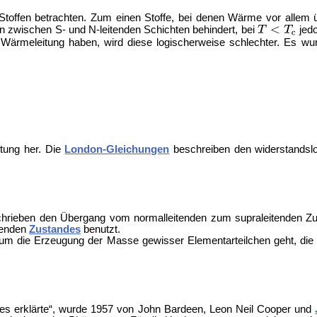
Stoffen betrachten. Zum einen Stoffe, bei denen Wärme vor allem 
n zwischen S- und N-leitenden Schichten behindert, bei
jedo
r Wärmeleitung haben, wird diese logischerweise schlechter. Es w
itung her. Die
London-Gleichungen
beschreiben den widerstandsl
hrieben den Übergang vom normalleitenden zum supraleitenden Zu
tenden
Zustandes
benutzt.
um die Erzeugung der Masse gewisser Elementarteilchen geht, die – 
es erklärte“, wurde 1957 von
John Bardeen,
Leon Neil Cooper und