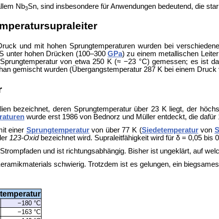
allem
Nb
Sn, sind insbesondere für Anwendungen bedeutend, die star
3
mperatursupraleiter
m Druck und mit hohen Sprungtemperaturen wurden bei verschieden
S unter hohen Drücken (100–300
GPa
) zu einem metallischen Leit
prungtemperatur von etwa 250 K (≈ −23 °C) gemessen; es ist dam
ethan gemischt wurden (Übergangstemperatur 287 K bei einem Druck
r
ien bezeichnet, deren Sprungtemperatur über 23 K liegt, der höchs
raturen
wurde erst 1986 von
Bednorz und
Müller entdeckt, die dafü
mit einer
Sprungtemperatur
von über 77 K (
Siedetemperatur
von
S
der
123-Oxid
bezeichnet wird. Supraleitfähigkeit wird für δ = 0,05 bis 
en Strompfaden und ist richtungsabhängig. Bisher ist ungeklärt, auf w
eramikmaterials schwierig. Trotzdem ist es gelungen, ein biegsames 
temperatur
K
−180 °C
K
−163 °C