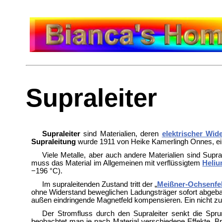
Supraleiter
Supraleiter
sind Materialien, deren
elektrischer Wid
Supraleitung
wurde 1911 von
Heike Kamerlingh Onnes, ei
Viele Metalle, aber auch andere Materialien sind Supr
muss das Material im Allgemeinen mit verflüssigtem
Heli
−196 °C).
Im supraleitenden Zustand tritt der „
Meißner-Ochsenfel
ohne Widerstand beweglichen Ladungsträger sofort abgeba
außen eindringende Magnetfeld kompensieren. Ein nicht zu 
Der Stromfluss durch den Supraleiter senkt die Spru
beobachtet man je nach Material verschiedene Effekte. B