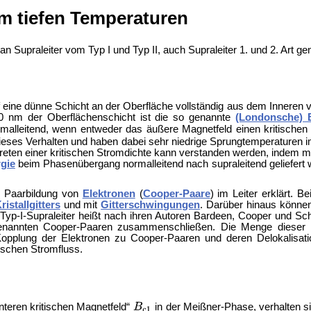
em tiefen Temperaturen
 Supraleiter vom Typ I und Typ II, auch Supraleiter 1. und 2. Art ge
auf eine dünne Schicht an der Oberfläche vollständig aus dem Inneren
00 nm der Oberflächenschicht ist die so genannte
(Londonsche) E
malleitend, wenn entweder das äußere Magnetfeld einen kritische
dieses Verhalten und haben dabei sehr niedrige Sprungtemperaturen 
treten einer kritischen Stromdichte kann verstanden werden, indem 
gie
beim Phasenübergang normalleitend nach supraleitend geliefert w
ne Paarbildung von
Elektronen
(
Cooper-Paare
) im Leiter erklärt. 
ristallgitters
und mit
Gitterschwingungen
. Darüber hinaus können
yp-I-Supraleiter heißt nach ihren Autoren Bardeen, Cooper und Sch
nannten Cooper-Paaren zusammenschließen. Die Menge dieser 
Kopplung der Elektronen zu Cooper-Paaren und deren Delokalisa
rischen Stromfluss.
unteren kritischen Magnetfeld“
in der Meißner-Phase, verhalten s