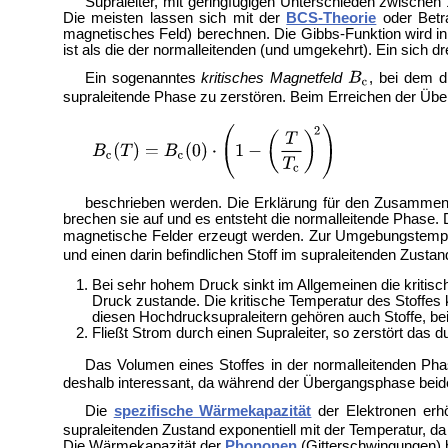
Supraleiter, mit geringfügigen Unterschieden zwischen
Die meisten lassen sich mit der
BCS-Theorie
oder Betr
magnetisches Feld) berechnen. Die Gibbs-Funktion wird in 
ist als die der normalleitenden (und umgekehrt). Ein sich
Ein sogenanntes
kritisches Magnetfeld
, bei dem 
supraleitende Phase zu zerstören. Beim Erreichen der Üb
beschrieben werden. Die Erklärung für den Zusammenbr
brechen sie auf und es entsteht die normalleitende Phase
magnetische Felder erzeugt werden. Zur Umgebungstemper
und einen darin befindlichen Stoff im supraleitenden Zust
Bei sehr hohem Druck sinkt im Allgemeinen die kritisc
Druck zustande. Die kritische Temperatur des Stoffes
diesen Hochdrucksupraleitern gehören auch Stoffe, be
Fließt Strom durch einen Supraleiter, so zerstört das
Das Volumen eines Stoffes in der normalleitenden Ph
deshalb interessant, da während der Übergangsphase bei
Die
spezifische Wärmekapazität
der Elektronen erh
supraleitenden Zustand exponentiell mit der Temperatur,
Die Wärmekapazität der
Phononen
(Gitterschwingungen) b