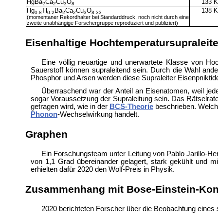
HgBa
Ca
Cu
O
133 
2
2
3
8
Hg
Tl
Ba
Ca
Cu
O
138 
0.8
0.2
2
2
3
8.33
(momentaner Rekordhalter bei Standarddruck, noch nicht durch eine
zweite unabhängige Forschergruppe reproduziert und publiziert)
Eisenhaltige Hochtemperatursupraleite
Eine völlig neuartige und unerwartete Klasse von H
Sauerstoff können supraleitend sein. Durch die Wahl ande
Phosphor und Arsen werden diese Supraleiter Eisenpniktid
Überraschend war der Anteil an Eisenatomen, weil jede
sogar Voraussetzung der Supraleitung sein. Das Rätselrate
getragen wird, wie in der
BCS-Theorie
beschrieben. Welche
Phonon
-Wechselwirkung handelt.
Graphen
Ein Forschungsteam unter Leitung von Pablo Jarillo-H
von 1,1 Grad übereinander gelagert, stark gekühlt und mi
erhielten dafür 2020 den
Wolf-Preis in Physik.
Zusammenhang mit Bose-Einstein-Ko
2020 berichteten Forscher über die Beobachtung eines 