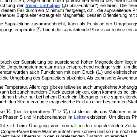
 1. und 2. Art, zeigen neben dem praktischen Verlust des elektris
achtung der
freien Enthalpie
(„Gibbs-Funktion“) erklären. Die fr
diesem Fall durch ein Minimum festgelegt, d.h., die supraleitende Ph
 drehender Supraleiter erzeugt ein Magnetfeld, dessen Orientierung m
die Supraleitung zusammenbricht, kann als Funktion der Umgebun
ergangstemperatur
bricht die supraleitende Phase auch ohne ein 
uch der Supraleitung bei ausreichend hohen Magnetfeldern liegt in
. Die Umgebungstemperatur muss entsprechend niedriger sein, um di
atur wurden auch Funktionen mit dem Druck (1.) und elektrischen
and die Umgebung des Supraleiters abkühlen. Als technische Anwendun
he Temperatur. Allerdings gibt es teilweise auch umgekehrte Abhängi
 kann bei zunehmendem Druck zuerst sinken, dann kommt es bei eine
i denen bisher nur bei hohem Druck ein Übergang in die supraleiten
 durch den Strom erzeugte magnetische Feld ab einer bestimmten Stärk
ase
(bei Temperaturen
) ist kleiner als das Volumen in 
de Phasen S und N nebeneinander im
Leiter
existieren. Um dieses Ph
öht sich beim Übergang vom normal- in den supraleitenden Zust
 da Cooper-Paare keine Wärme aufnehmen können und so nur noch Elek
leibt beim Übergang in den supraleitenden Zustand unverändert.