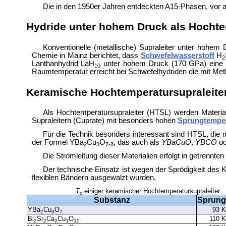
Die in den 1950er Jahren entdeckten
A15-Phasen, vor 
Hydride unter hohem Druck als Hochte
Konventionelle (metallische) Supraleiter unter hohe
Chemie in Mainz berichtet, dass
Schwefelwasserstoff
H
2
Lanthanhydrid LaH
unter hohem Druck (170 GPa) eine S
10
Raumtemperatur erreicht bei Schwefelhydriden die mit M
Keramische Hochtemperatursupraleite
Als Hochtemperatursupraleiter (HTSL) werden Material
Supraleitern (
Cuprate) mit besonders hohen
Sprungtempe
Für die Technik besonders interessant sind HTSL, die 
der Formel YBa
Cu
O
, das auch als
YBaCuO
,
YBCO
o
2
3
7-δ
Die Stromleitung dieser Materialien erfolgt in getrennt
Der technische Einsatz ist wegen der Sprödigkeit des K
flexiblen Bändern ausgewalzt wurden.
T
einiger keramischer Hochtemperatursupraleiter
c
Substanz
Sprung
YBa
Cu
O
93 
2
3
7
Bi
Sr
Ca
Cu
O
110 
2
2
2
3
10