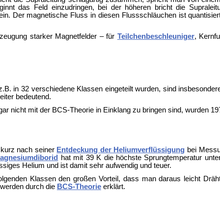
beginnt das Feld einzudringen, bei der höheren bricht die Supra
ein. Der magnetische Fluss in diesen
Flussschläuchen ist quantisier
zeugung starker Magnetfelder – für
Teilchenbeschleuniger
,
Kernf
 z.B. in 32 verschiedene Klassen eingeteilt wurden, sind insbesonder
iter bedeutend.
 gar nicht mit der BCS-Theorie in Einklang zu bringen sind, wurden 1
kurz nach seiner
Entdeckung der Heliumverflüssigung
bei Messu
agnesiumdiborid
hat mit 39 K die höchste Sprungtemperatur unter
ssiges Helium und ist damit sehr aufwendig und teuer.
olgenden Klassen den großen Vorteil, dass man daraus leicht Dräht
r werden durch die
BCS-Theorie
erklärt.