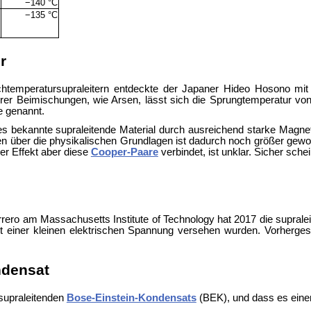
K
−140 °C
K
−135 °C
r
ochtemperatursupraleitern entdeckte der Japaner Hideo Hosono mi
rer Beimischungen, wie Arsen, lässt sich die Sprungtemperatur von
e genannt.
s bekannte supraleitende Material durch ausreichend starke Magnetf
n über die physikalischen Grundlagen ist dadurch noch größer gewor
r Effekt aber diese
Cooper-Paare
verbindet, ist unklar. Sicher sche
errero am
Massachusetts Institute of Technology hat 2017 die suprale
t einer kleinen elektrischen Spannung versehen wurden. Vorhergesa
ndensat
supraleitenden
Bose-Einstein-Kondensats
(BEK), und dass es eine