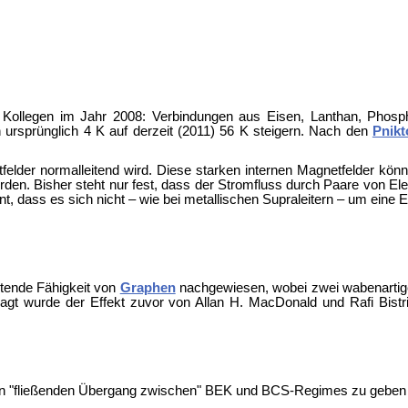
t Kollegen im Jahr 2008: Verbindungen aus Eisen, Lanthan, Phosp
 ursprünglich 4 K auf derzeit (2011) 56 K steigern. Nach den
Pnik
elder normalleitend wird. Diese starken internen Magnetfelder kön
den. Bisher steht nur fest, dass der Stromfluss durch Paare von El
int, dass es sich nicht – wie bei metallischen Supraleitern – um eine E
itende Fähigkeit von
Graphen
nachgewiesen, wobei zwei wabenarti
gt wurde der Effekt zuvor von Allan H. MacDonald und Rafi Bistritz
n "fließenden Übergang zwischen" BEK und BCS-Regimes zu geben 