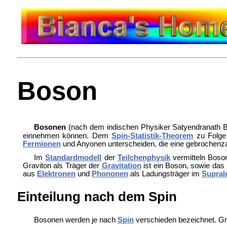
Boson
Bosonen
(nach dem indischen Physiker Satyendranath B
einnehmen können. Dem
Spin-Statistik-Theorem
zu Folge 
Fermionen
und
Anyonen unterscheiden, die eine gebrochenza
Im
Standardmodell
der
Teilchenphysik
vermitteln Boso
Graviton als Träger der
Gravitation
ist ein Boson, sowie das
aus
Elektronen
und
Phononen
als Ladungsträger im
Suprale
Einteilung nach dem Spin
Bosonen werden je nach
Spin
verschieden bezeichnet. Gru