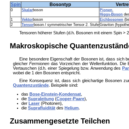
Spin
Bosontyp
Vertre
0
Skalar
boson
Pionen
,
Higgs-Boson
de
1
Vektor
boson
Eichbosonen
(b
2
Tensor
boson / symmetrischer Tensor 2. Stufe
Graviton (hypothe
Tensoren höherer Stufen (d.h. Bosonen mit einem Spin > 2)
Makroskopische Quantenzuständ
Eine besondere Eigenschaft der Bosonen ist, dass sich b
gleicher
Fermionen
das Vorzeichen der Wellenfunktion. Die 
Vertauschen (d.h. einer Spiegelung bzw. Anwendung des
Par
wobei die 1 den Bosonen entspricht.
Eine Konsequenz ist, dass sich gleichartige Bosonen zu
Quantenzustände
. Beispiele sind:
das
Bose-Einstein-Kondensat
,
die
Supraleitung
(
Cooper-Paare
),
der
Laser
(Photonen),
die
Suprafluidität
des
Helium
.
Zusammengesetzte Teilchen