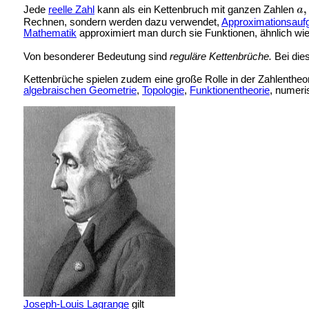
Jede
reelle Zahl
kann als ein Kettenbruch mit ganzen Zahlen
Rechnen, sondern werden dazu verwendet,
Approximationsauf
Mathematik
approximiert man durch sie Funktionen, ähnlich wie
Von besonderer Bedeutung sind
reguläre Kettenbrüche.
Bei die
Kettenbrüche spielen zudem eine große Rolle in der Zahlentheori
algebraischen Geometrie
,
Topologie
,
Funktionentheorie
, numeri
Joseph-Louis Lagrange
gilt