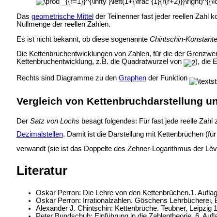
Das
geometrische Mittel
der Teilnenner fast jeder reellen Zahl 
Nullmenge der reellen Zahlen.
Es ist nicht bekannt, ob diese sogenannte
Chintschin-Konstant
Die Kettenbruchentwicklungen von Zahlen, für die der Grenzwert 
Kettenbruchentwicklung, z.B. die Quadratwurzel von
), die
Rechts sind Diagramme zu den
Graphen
der Funktion
Vergleich von Kettenbruchdarstellung u
Der
Satz von Lochs
besagt folgendes: Für fast jede reelle Zah
Dezimalstellen
. Damit ist die Darstellung mit Kettenbrüchen (für
verwandt (sie ist das Doppelte des Zehner-Logarithmus der Lév
Literatur
Oskar Perron: Die Lehre von den Kettenbrüchen.1. Aufla
Oskar Perron: Irrationalzahlen. Göschens Lehrbücherei, B
Alexander J. Chintschin: Kettenbrüche. Teubner, Leipzig 1
Peter Bundschuh: Einführung in die Zahlentheorie. 6. Auf