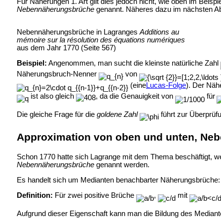
Für Näherungen 1. Art gilt dies jedoch nicht, wie oben im Bei
Nebennäherungsbrüche
genannt. Näheres dazu im nächsten Ab
Nebennäherungsbrüche in Lagranges
Additions au
mémoire sur la résolution des équations numériques
aus dem Jahr 1770 (Seite 567)
Beispiel:
Angenommen, man sucht die kleinste natürliche Zahl
Näherungsbruch-Nenner
von
(eine
Lucas-Folge
). Der Nä
ist also gleich
, da die Genauigkeit von
für
Die gleiche Frage für die
goldene Zahl
führt zur Überprüf
Approximation von oben und unten, Ne
Schon 1770 hatte sich Lagrange mit dem Thema beschäftigt, wel
Nebennäherungsbrüche
genannt werden.
Es handelt sich um Medianten benachbarter Näherungsbrüche:
Definition:
Für zwei positive Brüche
,
mit
Aufgrund dieser Eigenschaft kann man die Bildung des Mediant