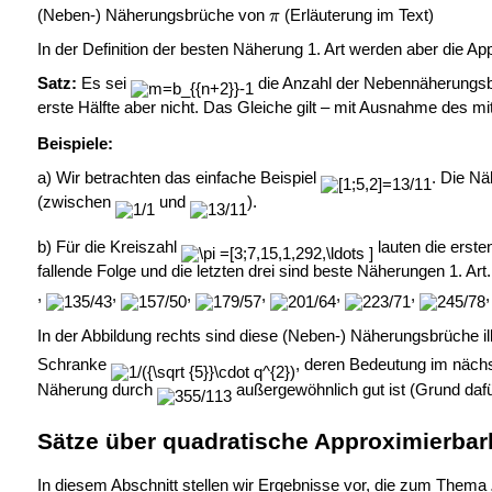
(Neben-) Näherungsbrüche von
(Erläuterung im Text)
In der Definition der besten Näherung 1. Art werden aber die App
Satz:
Es sei
die Anzahl der Nebennäherung
erste Hälfte aber nicht. Das Gleiche gilt – mit Ausnahme des m
Beispiele:
a) Wir betrachten das einfache Beispiel
. Die N
(zwischen
und
).
b) Für die Kreiszahl
lauten die erst
fallende Folge und die letzten drei sind beste Näherungen 1. Art.
,
,
,
,
,
,
In der Abbildung rechts sind diese (Neben-) Näherungsbrüche ill
Schranke
, deren Bedeutung im nächs
Näherung durch
außergewöhnlich gut ist (Grund dafü
Sätze über quadratische Approximierbar
In diesem Abschnitt stellen wir Ergebnisse vor, die zum Thema 