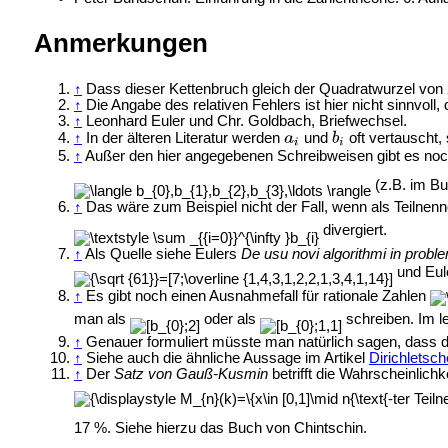
Anmerkungen
↑
Dass dieser Kettenbruch gleich der Quadratwurzel von 2
↑
Die Angabe des relativen Fehlers ist hier nicht sinnvoll
↑
Leonhard Euler und Chr. Goldbach, Briefwechsel.
↑
In der älteren Literatur werden
und
oft vertauscht,
↑
Außer den hier angegebenen Schreibweisen gibt es no
(z.B. im B
↑
Das wäre zum Beispiel nicht der Fall, wenn als Teilnenne
divergiert.
↑
Als Quelle siehe Eulers
De usu novi algorithmi in probl
und Eule
↑
Es gibt noch einen Ausnahmefall für rationale Zahlen
man als
oder als
schreiben. Im le
↑
Genauer formuliert müsste man natürlich sagen, dass d
↑
Siehe auch die ähnliche Aussage im Artikel
Dirichletsc
↑
Der
Satz von Gauß-Kusmin
betrifft die Wahrscheinlichk
17 %. Siehe hierzu das Buch von Chintschin.