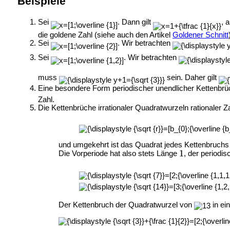
Beispiele
Sei
. Dann gilt
, 
die goldene Zahl (siehe auch den Artikel
Goldener Schnitt
Sei
. Wir betrachten
Sei
. Wir betrachten
muss
sein. Daher gilt
Eine besondere Form periodischer unendlicher Kettenbrü
Zahl.
Die Kettenbrüche irrationaler Quadratwurzeln rationaler 
und umgekehrt ist das Quadrat jedes Kettenbruchs d
Die Vorperiode hat also stets Länge
, der periodi
Der Kettenbruch der Quadratwurzel von
in ei