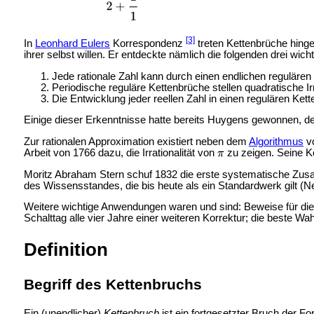
[3]
In
Leonhard Eulers
Korrespondenz
treten Kettenbrüche hing
ihrer selbst willen. Er entdeckte nämlich die folgenden drei wic
Jede rationale Zahl kann durch einen endlichen regulären 
Periodische reguläre Kettenbrüche stellen
quadratische Ir
Die Entwicklung jeder reellen Zahl in einen regulären Kette
Einige dieser Erkenntnisse hatte bereits Huygens gewonnen, de
Zur rationalen Approximation existiert neben dem
Algorithmus
vo
Arbeit von 1766 dazu, die Irrationalität von
zu zeigen. Seine Ke
Moritz Abraham Stern schuf 1832 die erste systematische Zusa
des Wissensstandes, die bis heute als ein Standardwerk gilt (N
Weitere wichtige Anwendungen waren und sind: Beweise für die I
Schalttag alle vier Jahre einer weiteren Korrektur; die beste Wa
Definition
Begriff des Kettenbruchs
Ein (unendlicher)
Kettenbruch
ist ein fortgesetzter
Bruch der Fo