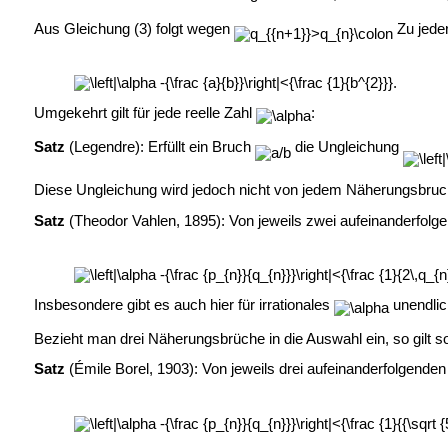
Aus Gleichung (3) folgt wegen
Zu jeder
Umgekehrt gilt für jede reelle Zahl
:
Satz
(
Legendre): Erfüllt ein Bruch
die Ungleichung
Diese Ungleichung wird jedoch nicht von jedem Näherungsbruch er
Satz
(Theodor Vahlen, 1895): Von jeweils zwei aufeinanderfol
Insbesondere gibt es auch hier für irrationales
unendlic
Bezieht man drei Näherungsbrüche in die Auswahl ein, so gilt s
Satz
(
Émile Borel, 1903): Von jeweils drei aufeinanderfolgend