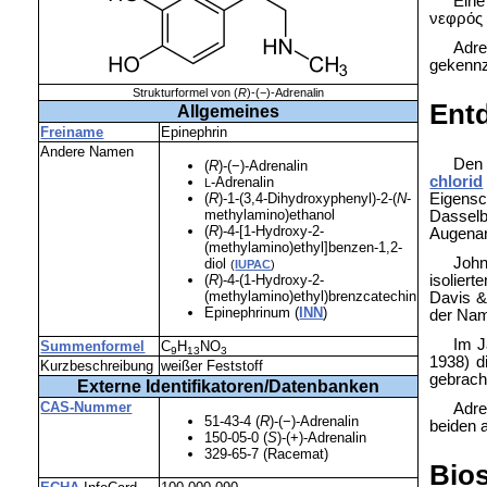
Eine
νεφρός
Adre
gekennz
Strukturformel von (
R
)-(−)-Adrenalin
Ent
Allgemeines
Freiname
Epinephrin
Andere Namen
Den 
(
R
)-(−)-Adrenalin
chlorid
-Adrenalin
L
Eigensc
(
R
)-1-(3,4-Dihydroxyphenyl)-2-(
N
-
methylamino)ethanol
Dasselb
(
R
)-4-[1-Hydroxy-2-
Augena
(methylamino)ethyl]benzen-1,2-
John
diol
(
IUPAC
)
isoliert
(
R
)-4-(1-Hydroxy-2-
(methylamino)ethyl)brenzcatechin
Davis &
Epinephrinum (
INN
)
der Nam
Im J
Summenformel
C
H
NO
9
13
3
1938) d
Kurzbeschreibung
weißer Feststoff
gebrach
Externe Identifikatoren/Datenbanken
CAS-Nummer
Adre
51-43-4 (
R
)-(−)-Adrenalin
beiden 
150-05-0 (
S
)-(+)-Adrenalin
329-65-7 (Racemat)
Bio