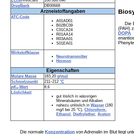
ECHA
-InfoCard
100.000.090
DrugBank
DB00668
Bios
Arzneistoffangaben
ATC-Code
A01AD01
Die 
B02BC09
(PAH) 
C01CA24
DOPA
R01AA14
enantio
R03AA01
Phenyle
S01EA01
Wirkstoffklasse
Neurotransmitter
Hormon
Eigenschaften
Molare Masse
183,20
g
/
mol
Schmelzpunkt
211–212
°C
p
K
-Wert
8,6
S
Löslichkeit
gut löslich in wässrigen
Mineralsäuren und Alkalien
nahezu unlöslich in
Wasser
(180
mg/l bei 25 °C),
Chloroform
,
Ethanol
,
Diethylether
,
Aceton
Die normale
Konzentration
von Adrenalin im Blut liegt unt