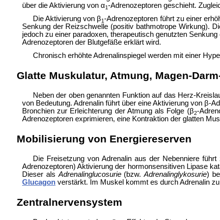
über die Aktivierung von
α
-Adrenozeptoren geschieht. Zuglei
1
Die Aktivierung von
β
-Adrenozeptoren führt zu einer erhö
1
Senkung der Reizschwelle (positiv
bathmotrope Wirkung). Die
jedoch zu einer paradoxen, therapeutisch genutzten Senkung 
Adrenozeptoren der Blutgefäße erklärt wird.
Chronisch erhöhte Adrenalinspiegel werden mit einer
Hyper
Glatte Muskulatur, Atmung, Magen-Darm-
Neben der oben genannten Funktion auf das Herz-Kreislau
von Bedeutung. Adrenalin führt über eine Aktivierung von β-A
Bronchien zur Erleichterung der Atmung als Folge (β
-Adren
2
Adrenozeptoren exprimieren, eine Kontraktion der glatten Musk
Mobilisierung von Energiereserven
Die Freisetzung von Adrenalin aus der Nebenniere führt 
Adrenozeptoren) Aktivierung der
hormonsensitiven Lipase kat
Dieser als
Adrenalin
glucosurie
(bzw.
Adrenalinglykosurie
) b
Glucagon
verstärkt. Im Muskel kommt es durch Adrenalin zu 
Zentralnervensystem