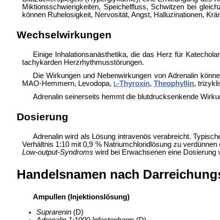
Miktionsschwierigkeiten, Speichelfluss, Schwitzen bei gleich
können Ruhelosigkeit, Nervosität, Angst, Halluzinationen, Krä
Wechselwirkungen
Einige Inhalationsanästhetika, die das Herz für Katechola
tachykarden Herzrhythmusstörungen.
Die Wirkungen und Nebenwirkungen von Adrenalin können 
MAO-Hemmern, Levodopa,
-Thyroxin
,
Theophyllin
,
trizyk
L
Adrenalin seinerseits hemmt die blutdrucksenkende Wirk
Dosierung
Adrenalin wird als Lösung intravenös verabreicht. Typisch
Verhältnis 1:10 mit 0,9 %
Natriumchloridlösung zu verdünnen (
Low-output-Syndroms
wird bei Erwachsenen eine Dosierung v
Handelsnamen nach Darreichung
Ampullen (Injektionslösung)
Suprarenin
(D)
Adrenalin 1:1000 Infectopharm
(D)