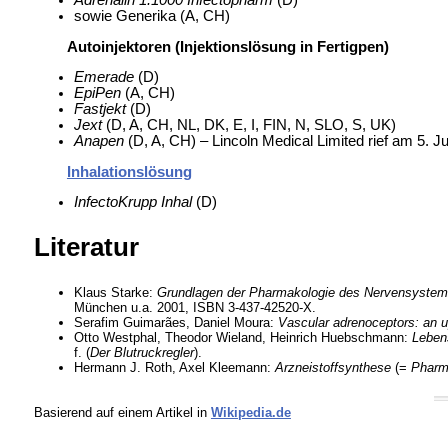
sowie Generika (A, CH)
Autoinjektoren (Injektionslösung in Fertigpen)
Emerade
(D)
EpiPen
(A, CH)
Fastjekt
(D)
Jext
(D, A, CH, NL, DK, E, I, FIN, N, SLO, S, UK)
Anapen
(D, A, CH) – Lincoln Medical Limited rief am 5. 
Inhalationslösung
InfectoKrupp Inhal
(D)
Literatur
Klaus Starke:
Grundlagen der Pharmakologie des Nervensystem
München u.a. 2001, ISBN 3-437-42520-X.
Serafim Guimarães, Daniel Moura:
Vascular adrenoceptors: an u
Otto Westphal, Theodor Wieland, Heinrich Huebschmann:
Leben
f. (
Der Blutruckregler
).
Hermann J. Roth, Axel Kleemann:
Arzneistoffsynthese
(=
Pharm
Basierend auf einem Artikel in
Wikipedia.de