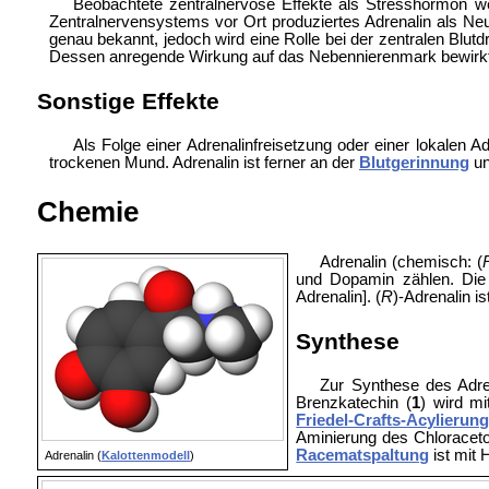
Beobachtete zentralnervöse Effekte als Stresshormon we
Zentralnervensystems vor Ort produziertes Adrenalin als 
genau bekannt, jedoch wird eine Rolle bei der zentralen Blut
Dessen anregende Wirkung auf das Nebennierenmark bewirkt
Sonstige Effekte
Als Folge einer Adrenalinfreisetzung oder einer lokalen
trockenen Mund. Adrenalin ist ferner an der
Blutgerinnung
u
Chemie
Adrenalin (chemisch: (
und Dopamin zählen. Die
Adrenalin]. (
R
)-Adrenalin i
Synthese
Zur Synthese des Adren
Brenzkatechin (
1
) wird m
Friedel-Crafts-Acylierun
Aminierung des Chloracet
Racematspaltung
ist mit H
Adrenalin (
Kalottenmodell
)