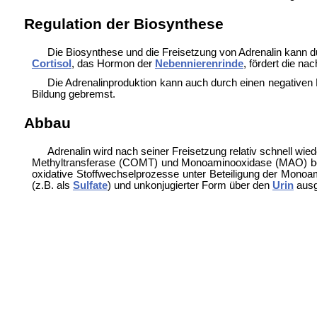
Regulation der Biosynthese
Die Biosynthese und die Freisetzung von Adrenalin kann
Cortisol
, das Hormon der
Nebennierenrinde
, fördert die n
Die Adrenalinproduktion kann auch durch einen negativen
Bildung gebremst.
Abbau
Adrenalin wird nach seiner Freisetzung relativ schnell wie
Methyltransferase (COMT) und
Monoaminooxidase (MAO) bet
oxidative Stoffwechselprozesse unter Beteiligung der Monoa
(z.B. als
Sulfate
) und unkonjugierter Form über den
Urin
ausg