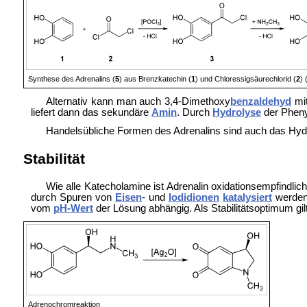
Synthese des Adrenalins (
5
) aus Brenzkatechin (
1
) und Chloressigsäurechlorid (
2
) 
Alternativ kann man auch 3,4-Dimethoxy
benzaldehyd
mi
liefert dann das sekundäre
Amin
. Durch
Hydrolyse
der Pheny
Handelsübliche Formen des Adrenalins sind auch das Hy
Stabilität
Wie alle Katecholamine ist Adrenalin oxidationsempfindlic
durch Spuren von
Eisen
- und
Iodidionen
katalysiert
werde
vom
pH-Wert
der Lösung abhängig. Als Stabilitätsoptimum gilt
Adrenochromreaktion