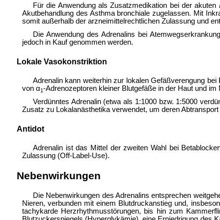
Für die Anwendung als Zusatzmedikation bei der akuten
Akutbehandlung des
Asthma bronchiale zugelassen. Mit Inkr
somit außerhalb der
arzneimittelrechtlichen Zulassung und en
Die Anwendung des Adrenalins bei Atemwegserkrankungen 
jedoch in Kauf genommen werden.
Lokale Vasokonstriktion
Adrenalin kann weiterhin zur lokalen Gefäßverengung be
von α
-Adrenozeptoren kleiner Blutgefäße in der Haut und i
1
Verdünntes Adrenalin (etwa als 1:1000 bzw. 1:5000 verd
Zusatz zu
Lokalanästhetika verwendet, um deren Abtransport 
Antidot
Adrenalin ist das Mittel der zweiten Wahl bei
Betablocker
Zulassung (
Off-Label-Use).
Nebenwirkungen
Die Nebenwirkungen des Adrenalins entsprechen weitgehen
Nieren, verbunden mit einem Blutdruckanstieg und, insbeson
tachykarde Herzrhythmusstörungen, bis hin zum Kammerflim
Blutzuckerspiegels (
Hyperglykämie), eine Erniedrigung des K