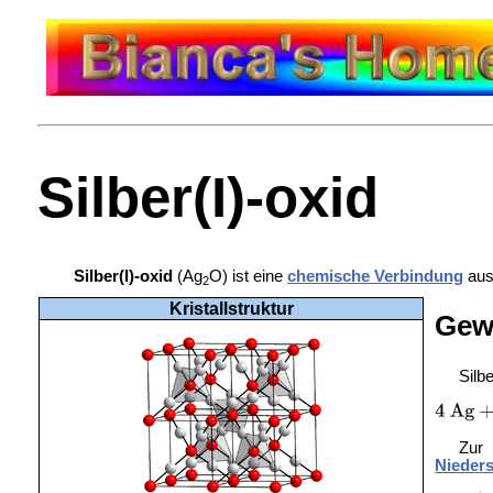
Silber(I)-oxid
Silber(I)-oxid
(Ag
O) ist eine
chemische Verbindung
aus
2
Kristallstruktur
Gew
Silb
Zur
Nieder