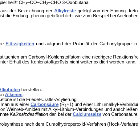
piel heißt CH
–CO–CH
–CHO 3-Oxobutanal.
3
2
e aus der Bezeichnung der
Alkylreste
gefolgt von der Endung -keto
 ist die Endung -phenon gebräuchlich, wie zum Beispiel bei Acetophe
che
Flüssigkeiten
und aufgrund der Polarität der Carbonylgruppe i
stituenten am Carbonyl-Kohlenstoffatom eine niedrigere Reaktionsfre
ter Erhalt des Kohlenstoffgerüsts nicht weiter oxidiert werden kann.
Alkoholen
herstellen.
von
Alkenen
.
etone ist die Friedel-Crafts-Acylierung.
 man aus einer
Carbonsäure
(R
+1) und einer Lithiumalkyl-Verbindu
1
von Weinreb-Amiden mit Alkyl-Lithium-Verbindungen und anschließend
annte
Kalksalzdestillation
dar, bei der
Calciumsalze
von Carbonsäuren 
 Phenolsynthese nach dem Cumolhydroperoxid-Verfahren (Hock-Verfahre