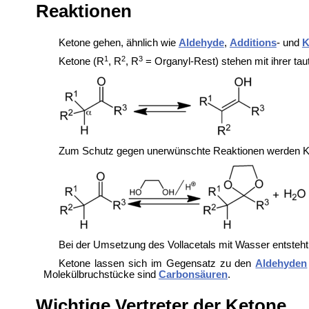
Reaktionen
Ketone gehen, ähnlich wie
Aldehyde
,
Additions
- und
K
1
2
3
Ketone (R
, R
, R
= Organyl-Rest) stehen mit ihrer ta
Zum Schutz gegen unerwünschte Reaktionen werden K
Bei der Umsetzung des Vollacetals mit Wasser entsteht 
Ketone lassen sich im Gegensatz zu den
Aldehyden
Molekülbruchstücke sind
Carbonsäuren
.
Wichtige Vertreter der Ketone