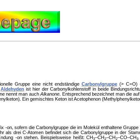
tionelle Gruppe eine nicht endständige
Carbonylgruppe
(> C=O) en
n
Aldehyden
ist hier der Carbonylkohlenstoff in beide Bindungsric
tone nennt man auch
Alkanone
. Entsprechend bezeichnet man die au
nylketon). Ein gemischtes Keton ist Acetophenon (Methylphenylketo
 -on, sofern die Carbonylgruppe die im Molekül enthaltene Gruppe 
ehr als drei C-Atomen befindet sich die Carbonylgruppe in der Sta
Endung -on stehen. Beispielsweise heißt: CH
–CH
–CH
–CO–CH
3
2
2
3