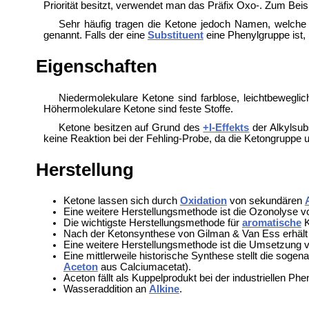
Priorität besitzt, verwendet man das Präfix Oxo-. Zum Beis
Sehr häufig tragen die Ketone jedoch Namen, welch
genannt. Falls der eine
Substituent
eine Phenylgruppe ist,
Eigenschaften
Niedermolekulare Ketone sind farblose, leichtbewegli
Höhermolekulare Ketone sind feste Stoffe.
Ketone besitzen auf Grund des
+I-Effekts
der Alkylsub
keine Reaktion bei der Fehling-Probe, da die Ketongruppe un
Herstellung
Ketone lassen sich durch
Oxidation
von sekundären
Eine weitere Herstellungsmethode ist die Ozonolyse 
Die wichtigste Herstellungsmethode für
aromatische
K
Nach der Ketonsynthese von Gilman & Van Ess erhält
Eine weitere Herstellungsmethode ist die Umsetzung 
Eine mittlerweile historische Synthese stellt die sogen
Aceton
aus Calciumacetat).
Aceton fällt als Kuppelprodukt bei der industriellen
Wasseraddition an
Alkine
.