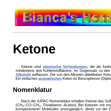
Ketone
Ketone sind
chemische Verbindungen
, die als funk
mindestens drei Kohlenstoffatome. Im Gegensatz zu de
Alkohole
auffassen. Die von den Alkanen ableitbaren Ke
Ein einfaches
aromatisches
Keton ist Benzophenon (Diphe
Nomenklatur
Nach der IUPAC-Nomenklatur erhalten Ketone das Suffix
(CH
–CO–CH
,
Trivialname: Aceton
). Bei Ketonen mit m
3
3
komplizierteren Molekülen unumgänglich, direkt vor der 