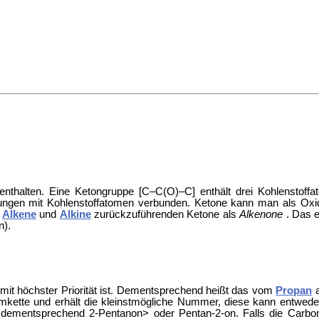
thalten. Eine Ketongruppe [C–C(O)–C] enthält drei Kohlenstoffat
htungen mit Kohlenstoffatomen verbunden. Ketone kann man als Oxi
f
Alkene
und
Alkine
zurückzuführenden Ketone als
Alkenone
. Das 
n).
mit höchster Priorität ist. Dementsprechend heißt das vom
Propan
a
mmkette und erhält die kleinstmögliche Nummer, diese kann entwed
dementsprechend 2-Pentanon> oder Pentan-2-on. Falls die Carbon