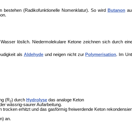
n bestehen (Radikofunktionelle Nomenklatur). So wird
Butanon
auc
non.
n Wasser löslich. Niedermolekulare Ketone zeichnen sich durch ei
udigkeit als
Aldehyde
und neigen nicht zur
Polymerisation
. Im Un
ng (R
) durch
Hydrolyse
das analoge Keton
2
er wässrig-saurer Aufarbeitung.
trocken erhitzt und das gasförmig freiwerdende Keton rekondensiert 
n) an.