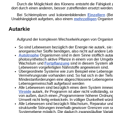
Durch die Möglichkeit des Klonens entsteht die Fähigkeit
dort durch einen anderen, besser zutreffenden ersetzt werden
Bei
Schleimpilzen und kolonienbildenden
Einzellern
(Bei
Unabhängigkeit aufgeben, also einem
mehrzelligen
Organism
Autarkie
Aufgrund der komplexen Wechselwirkungen von Organisme
So sind Lebewesen bezüglich der Energie nie autark, sie 
anorganischer Stoffe benötigen, also nicht auf andere Le
Autotrophe
Organismen sind in dem Sinne stofflich autar
photosynthetisch aktive Pflanze in einem von der Umgeb
Wachstum und
Fortpflanzung
sind in diesem System all
Lebewesen vorgefertigten Nährstoffe angewiesen sind.
Übergeordnete Systeme wie zum Beispiel eine Lebensge
Vermehrungsrate vorhanden sind.
So hat sich in der
Tief
Mindestanforderungen eine abgeschlossene Lebensgemeinsc
Lebensgemeinschaft aufgefasst werden
Alle Lebewesen sind bezüglich eines dem System innewo
Viroide
autark, ihr Programm ist aber nicht vollständig, s
von außen, durch einen „Programmierer höherer Ordnun
Umwelt nicht fertig entwickeln. In völliger Dunkelheit wür
Alle Lebewesen sind bezüglich
Wachstum, Reparatur un
strukturelle Störungen innerhalb gewisser Grenzen von sel
Systemebene möglich. Die dadurch zwangsläufige Variat