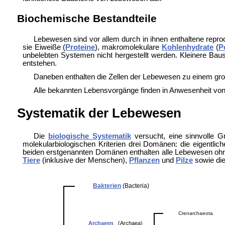
Biochemische Bestandteile
Lebewesen sind vor allem durch in ihnen enthaltene repr
sie Eiweiße (
Proteine
), makromolekulare
Kohlenhydrate
(
P
unbelebten Systemen nicht hergestellt werden. Kleinere Bau
entstehen.
Daneben enthalten die Zellen der Lebewesen zu einem gro
Alle bekannten Lebensvorgänge finden in Anwesenheit von
Systematik der Lebewesen
Die
biologische Systematik
versucht, eine sinnvolle G
molekularbiologischen Kriterien drei Domänen: die eigentlic
beiden erstgenannten Domänen enthalten alle Lebewesen o
Tiere
(inklusive der
Menschen),
Pflanzen
und
Pilze
sowie di
Bakterien
(Bacteria)
Crenarchaeota
Archaeen
(Archaea)