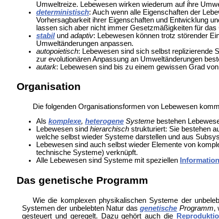
Umweltreize. Lebewesen wirken wiederum auf ihre Umwe
deterministisch
: Auch wenn alle Eigenschaften der Lebe
Vorhersagbarkeit ihrer Eigenschaften und Entwicklung u
lassen sich aber nicht immer Gesetzmäßigkeiten für das
stabil
und
adaptiv
: Lebewesen können trotz störender Einf
Umweltänderungen anpassen.
autopoietisch
: Lebewesen sind sich selbst replizierende S
zur evolutionären Anpassung an Umweltänderungen best
autark
: Lebewesen sind bis zu einem gewissen Grad von 
Organisation
Die folgenden Organisationsformen von Lebewesen komme
Als
komplexe
,
heterogene
Systeme
bestehen Lebewesen 
Lebewesen sind
hierarchisch
strukturiert: Sie bestehen 
welche selbst wieder Systeme darstellen und aus Subsys
Lebewesen sind auch selbst wieder Elemente von kompl
technische Systeme) verknüpft.
Alle Lebewesen sind Systeme mit speziellen
Informatio
Das genetische Programm
Wie die komplexen physikalischen Systeme der unbeleb
Systemen der unbelebten Natur das
genetische
Programm
,
gesteuert und geregelt. Dazu gehört auch die
Reprodukti