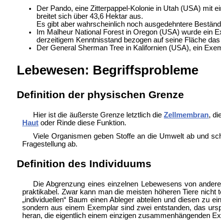
Der
Pando, eine
Zitterpappel-Kolonie in Utah (USA) mit
breitet sich über 43,6 Hektar aus.
Es gibt aber wahrscheinlich noch ausgedehntere Bestän
Im
Malheur National Forest in Oregon (USA) wurde ein 
derzeitigem Kenntnisstand bezogen auf seine Fläche das
Der
General Sherman Tree in Kalifornien (USA), ein Exe
Lebewesen: Begriffsprobleme
Definition der physischen Grenze
Hier ist die äußerste Grenze letztlich die
Zellmembran
, d
Haut
oder
Rinde diese Funktion.
Viele Organismen geben Stoffe an die Umwelt ab und sch
Fragestellung ab.
Definition des Individuums
Die Abgrenzung eines einzelnen Lebewesens von anderen,
praktikabel. Zwar kann man die meisten höheren Tiere nicht t
„individuellen“ Baum einen Ableger abteilen und diesen zu 
sondern aus einem Exemplar sind zwei entstanden, das ursp
heran, die eigentlich einem einzigen zusammenhängenden Exem