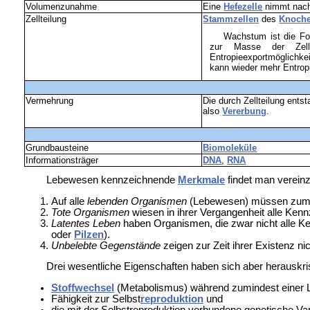
Volumenzunahme
Eine
Hefezelle
nimmt nac
Zellteilung
Stammzellen
des
Knoch
Wachstum ist die Fo
zur Masse der Zelle
Entropieexportmöglichke
kann wieder mehr Entropi
Vermehrung
Die durch Zellteilung ents
also
Vererbung
.
Grundbausteine
Biomoleküle
Informationsträger
DNA
,
RNA
Lebewesen kennzeichnende
Merkmale
findet man vereinz
Auf alle
lebenden
Organismen
(Lebewesen) müssen zumin
Tote Organismen
wiesen in ihrer Vergangenheit alle Kenn
Latentes Leben
haben Organismen, die zwar nicht alle K
oder
Pilzen
).
Unbelebte Gegenstände
zeigen zur Zeit ihrer
Existenz ni
Drei wesentliche Eigenschaften haben sich aber herauskristal
Stoffwechsel
(Metabolismus) während zumindest einer
Fähigkeit zur Selbst
reproduktion
und
die mit der Selbstreproduktion verbundene
genetische Var