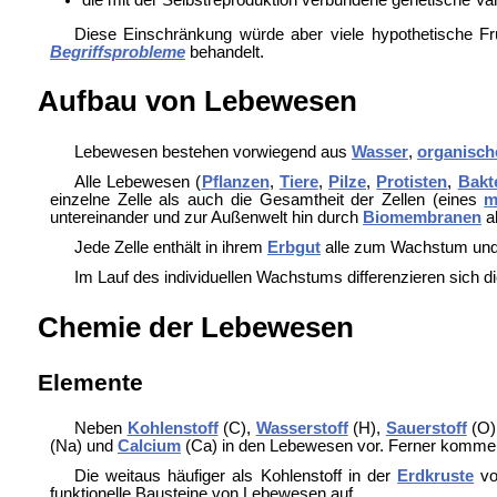
Diese Einschränkung würde aber viele
hypothetische F
Begriffsprobleme
behandelt.
Aufbau von Lebewesen
Lebewesen bestehen vorwiegend aus
Wasser
,
organisch
Alle Lebewesen (
Pflanzen
,
Tiere
,
Pilze
,
Protisten
,
Bakt
einzelne Zelle als auch die Gesamtheit der Zellen (eines
m
untereinander und zur Außenwelt hin durch
Biomembranen
ab
Jede Zelle enthält in ihrem
Erbgut
alle zum
Wachstum und 
Im Lauf des individuellen Wachstums differenzieren sich
Chemie der Lebewesen
Elemente
Neben
Kohlenstoff
(C),
Wasserstoff
(H),
Sauerstoff
(O)
(Na) und
Calcium
(Ca) in den Lebewesen vor. Ferner komm
Die weitaus häufiger als Kohlenstoff in der
Erdkruste
vo
funktionelle Bausteine von Lebewesen auf.