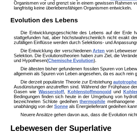
Organismen vor und grenzt sie in einem gewissen Rahmen von
langfristig keine überlebensfähigen Organismen entwickeln.
Evolution des Lebens
Die Entwicklungsgeschichte des Lebens auf der Erde
ha
stattgefunden hat, aber höchstwahrscheinlich nicht exakt d
zufälligen Einflüsse werden durch Selektions- und Anpassungs
Die Entwicklung der verschiedenen
Arten
von Lebewesen 
Selektion. Die Evolutionstheorien haben zum Ziel, die Verän
und Hypothesen(
Chemische Evolution
).
Die ältesten bisher gefundenen
fossilen Spuren von Lebew
allgemein als Spuren von Leben angesehen, da es auch rein g
Die derzeit populärste Theorie zur Entstehung
autotroph
Ausdünstungen anzutreffen sind. Während der Frühphase der
Gasen wie
Wasserstoff
,
Kohlenstoffmonoxid
und
Kohlen
Bedingungen finden sich heute in der Umgebung von
hydro
bezeichneten Schlote gedeihen
thermophile
methanogene
unabhängig von der
Sonne
als Energielieferant gedeihen ka
Neuere Ansätze gehen davon aus, dass die Evolution nich
Lebewesen der Superlative