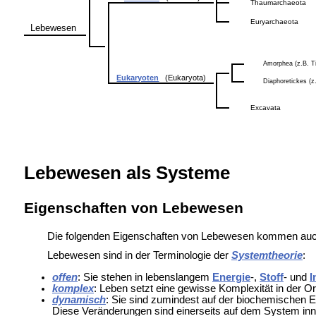
Thaumarchaeota
Euryarchaeota
Lebewesen
Amorphea (z.B. Ti
Eukaryoten
(Eukaryota)
Diaphoretickes (z
Excavata
Lebewesen als Systeme
Eigenschaften von Lebewesen
Die folgenden Eigenschaften von Lebewesen kommen auch 
Lebewesen sind in der
Terminologie der
Systemtheorie
:
offen
: Sie stehen in lebenslangem
Energie
-,
Stoff
- und
I
komplex
: Leben setzt eine gewisse Komplexität in der 
dynamisch
: Sie sind zumindest auf der biochemischen
Diese Veränderungen sind einerseits auf dem System in