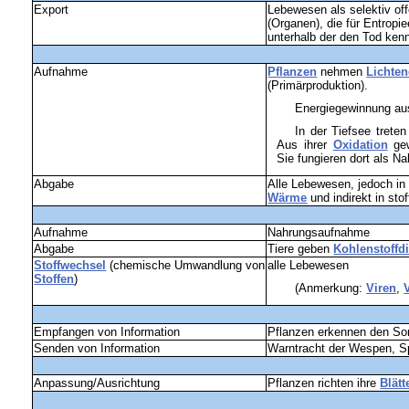
Export
Lebewesen als selektiv 
(Organen), die für Entropi
unterhalb der den Tod ken
Aufnahme
Pflanzen
nehmen
Lichten
(
Primärproduktion).
Energiegewinnung a
In der
Tiefsee trete
Aus ihrer
Oxidation
gew
Sie fungieren dort als
Na
Abgabe
Alle Lebewesen, jedoch 
Wärme
und indirekt in st
Aufnahme
Nahrungsaufnahme
Abgabe
Tiere geben
Kohlenstoffd
Stoffwechsel
(chemische Umwandlung von
alle Lebewesen
Stoffen
)
(Anmerkung:
Viren
,
Empfangen von Information
Pflanzen erkennen den S
Senden von Information
Warntracht der
Wespen,
S
Anpassung/Ausrichtung
Pflanzen richten ihre
Blätt