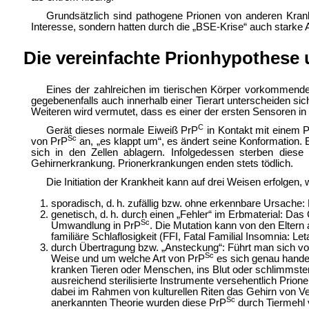
Grundsätzlich sind pathogene Prionen von anderen Kran
Interesse, sondern hatten durch die „BSE-Krise“ auch starke
Die vereinfachte Prionhypothese
Eines der zahlreichen im tierischen Körper vorkommend
gegebenenfalls auch innerhalb einer Tierart unterscheiden si
Weiteren wird vermutet, dass es einer der ersten Sensoren in
C
Gerät dieses normale Eiweiß PrP
in Kontakt mit einem 
Sc
von PrP
an, „es klappt um“, es ändert seine Konformation. 
sich in den Zellen ablagern. Infolgedessen sterben dies
Gehirnerkrankung. Prionerkrankungen enden stets tödlich.
Die Initiation der Krankheit kann auf drei Weisen erfolgen, 
sporadisch, d. h. zufällig bzw. ohne erkennbare Ursache:
genetisch, d. h. durch einen „Fehler“ im Erbmaterial: Da
Sc
Umwandlung in PrP
. Die Mutation kann von den Eltern 
familiäre Schlaflosigkeit (FFI, Fatal Familial Insomnia: Let
durch Übertragung bzw. „Ansteckung“: Führt man sich v
Sc
Weise und um welche Art von PrP
es sich genau handel
kranken Tieren oder Menschen, ins Blut oder schlimmstenfa
ausreichend sterilisierte Instrumente versehentlich Prio
dabei im Rahmen von kulturellen Riten das Gehirn von 
Sc
anerkannten Theorie wurden diese PrP
durch
Tiermehl 