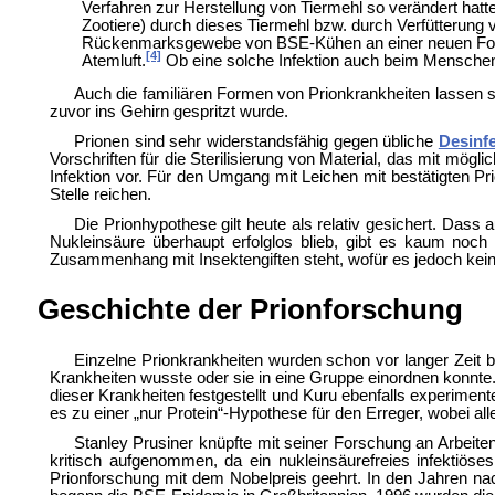
Verfahren zur Herstellung von Tiermehl so verändert hatt
Zootiere) durch dieses Tiermehl bzw. durch Verfütterung 
Rückenmarksgewebe von BSE-Kühen an einer neuen Form d
[4]
Atemluft.
Ob eine solche Infektion auch beim Menschen m
Auch die familiären Formen von Prionkrankheiten lassen 
zuvor ins Gehirn gespritzt wurde.
Prionen sind sehr widerstandsfähig gegen übliche
Desinf
Vorschriften für die Sterilisierung von Material, das mit mö
Infektion vor. Für den Umgang mit Leichen mit bestätigten P
Stelle reichen.
Die Prionhypothese gilt heute als relativ gesichert. Dass
Nukleinsäure überhaupt erfolglos blieb, gibt es kaum noch 
Zusammenhang mit Insektengiften steht, wofür es jedoch kein
Geschichte der Prionforschung
Einzelne Prionkrankheiten wurden schon vor langer Zeit b
Krankheiten wusste oder sie in eine Gruppe einordnen konn
dieser Krankheiten festgestellt und Kuru ebenfalls experimente
es zu einer „nur Protein“-Hypothese für den Erreger, wobei al
Stanley Prusiner knüpfte mit seiner Forschung an Arbeit
kritisch aufgenommen, da ein nukleinsäurefreies infektiös
Prionforschung mit dem
Nobelpreis geehrt. In den Jahren na