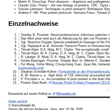
Martin H. Groschup:
Prion diseases – diagnosis and pathogenes
Claudio Soto:
Prions – the new biology of proteins.
CRC, Taylor 
Sylvain Lehmann:
Techniques in prion research.
Birkhäuser, Bas
Andrew F. Hill:
Prion protein protocols.
Humana Press, Totowa 20
Einzelnachweise
↑
Stanley B. Prusiner:
Novel proteinaceous infectious particles 
↑
Das Wort
prion
wird auch als Abkürzung für den von Prusiner 
↑
Vgl.
Reactive Oxygen Species-mediated β-Cleavage of the Prion
↑
Vgl. Haybaeck et al.
Aerosols Transmit Prions to Immunocomp
↑
Tikvah Alper, D.A. Haig, M.C. Clarke:
The exceptionally small 
↑
Tikvah Alper, W. A. Cramp, D. A. Haig, M. C. Clarke:
Does the 
↑
R. Latarjet, B. Muel, D. A. Haig, M. C. Clarke, Tikvah Alper:
In
↑
Gisela Baumgart:
Prusiner, Stanely Ben.
In: Werner E. Gerabe
↑
Fei Wang, Xinhe Wang, Chong-Gang Yuan, Jiyan Ma:
Generati
sciencemag.org
).
↑
Stephan Schröder-Köhne:
Fortschritte in der Prionenforsch
↑
R. M. Barron u. a.:
High titres of TSE infectivity associated wi
↑
P. Piccardo u. a.:
Accumulation of prion protein in the brain th
↑
Protein Data Bank:
Human Prion Protein Fragment 121-2
Basierend auf einem Artikel in:
Wikipedia.de
Seite zurück
© biancahoegel.de
Datum der letzten Änderung:
Jena, den: 02.04. 2026