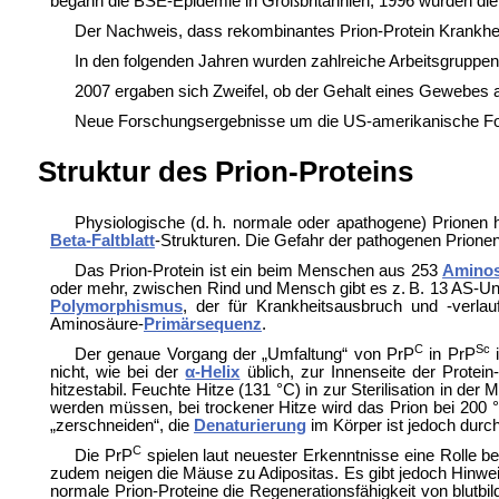
begann die BSE-Epidemie in Großbritannien, 1996 wurden die
Der Nachweis, dass rekombinantes Prion-Protein Krankhe
In den folgenden Jahren wurden zahlreiche Arbeitsgruppen 
2007 ergaben sich Zweifel, ob der Gehalt eines Gewebes 
Neue Forschungsergebnisse um die US-amerikanische F
Struktur des Prion-Proteins
Physiologische (d. h. normale oder apathogene) Prionen
Beta-Faltblatt
-Strukturen. Die Gefahr der pathogenen Prionen
Das Prion-Protein ist ein beim Menschen aus 253
Amino
oder mehr, zwischen Rind und Mensch gibt es z. B. 13 AS-Unt
Polymorphismus
, der für Krankheitsausbruch und -verlau
Aminosäure-
Primärsequenz
.
C
Sc
Der genaue Vorgang der „Umfaltung“ von PrP
in PrP
i
nicht, wie bei der
α-Helix
üblich, zur Innenseite der Protein
hitzestabil. Feuchte Hitze (131 °C) in zur Sterilisation in der
werden müssen, bei trockener Hitze wird das Prion bei 200 °
„zerschneiden“, die
Denaturierung
im Körper ist jedoch durc
C
Die PrP
spielen laut neuester Erkenntnisse eine Rolle be
zudem neigen die Mäuse zu
Adipositas. Es gibt jedoch Hinwe
normale Prion-Proteine die Regenerationsfähigkeit von blutbi