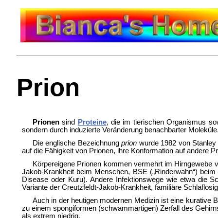
Prion
Prionen
sind
Proteine
, die im tierischen Organismus so
sondern durch induzierte Veränderung benachbarter Moleküle
Die englische Bezeichnung
prion
wurde 1982 von
Stanley
auf die Fähigkeit von Prionen, ihre Konformation auf andere
Körpereigene Prionen kommen vermehrt im Hirngewebe vor
Jakob-Krankheit beim Menschen,
BSE („Rinderwahn“) bei
Disease oder
Kuru). Andere Infektionswege wie etwa die
Sc
Variante der Creutzfeldt-Jakob-Krankheit,
familiäre Schlaflosig
Auch in der heutigen modernen Medizin ist eine kurative
zu einem spongiformen (schwammartigen) Zerfall des Gehirns 
als extrem niedrig.