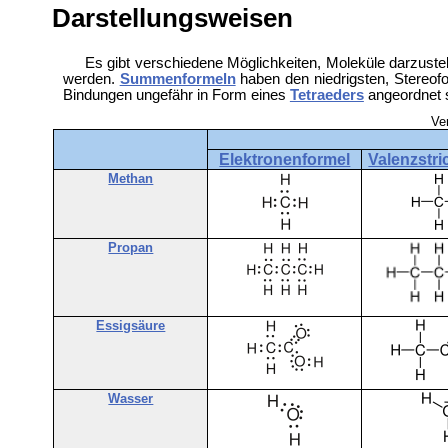
Darstellungsweisen
Es gibt verschiedene Möglichkeiten, Moleküle darzust
werden.
Summenformeln
haben den niedrigsten, Stereofo
Bindungen ungefähr in Form eines
Tetraeders
angeordnet s
Ve
Elektronenformel
Valenzstri
Methan
Propan
Essigsäure
Wasser