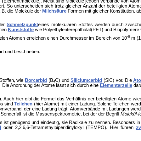
) (Elementmoleküle). Meist sind Moleküle jedoch Verbände von Ato
rt. So unterscheiden sich trotz gleicher Anzahl der beteiligten Atom
z.B. die Moleküle der
Milchsäure
Formen mit gleicher Konstitution, a
der
Schmelzpunkt
eines molekularen Stoffes werden durch zwisch
ehen
Kunststoffe
wie Polyethylenterephthalat(PET) und Biopolymere 
-9
 vielen Atomen erreichen einen Durchmesser im Bereich von 10
m (1
ärt und beschrieben.
Stoffen, wie
Borcarbid
(B
C) und
Siliciumcarbid
(SiC) vor. Die
At
4
l. Die Anordnung der Atome lässt sich durch eine
Elementarzelle
dars
Auch hier gibt die Formel das Verhältnis der beteiligten Atome wi
ps sind
Teilchen
(hier Atome) mit einer Ladung. Solche Teilchen wer
mverband, der eine Ladung trägt. Atomverbände mit Ladungen wer
Sonderfall ist die Massenspektrometrie, bei der der Begriff
Molekül-I
Es ist genügend und eindeutig, sie Radikale zu nennen. Besonders i
d
oder 2,2,6,6-Tetramethylpiperidinyloxyl (TEMPO). Hier führen
zw