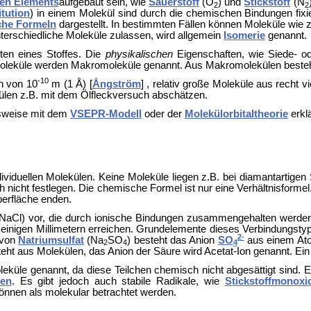
en Elements
aufgebaut sein, wie
Sauerstoff
(O
) und
Stickstoff
(N
2
2
tution
) in einem Molekül sind durch die chemischen Bindungen fixie
che Formeln
dargestellt. In bestimmten Fällen können Moleküle wie 
terschiedliche Moleküle zulassen, wird allgemein
Isomerie
genannt.
ten eines Stoffes. Die
physikalischen
Eigenschaften, wie Siede- o
e Moleküle werden Makromoleküle genannt. Aus Makromolekülen best
-10
h von 10
m (1 Å) [
Ångström
] , relativ große Moleküle aus recht
külen z.B. mit dem Ölfleckversuch abschätzen.
lsweise mit dem
VSEPR-Modell
oder der
Molekülorbitaltheorie
erkl
ividuellen Molekülen. Keine Moleküle liegen z.B. bei diamantartigen 
 nicht festlegen. Die chemische Formel ist nur eine Verhältnisforme
berfläche enden.
(NaCl) vor, die durch ionische Bindungen zusammengehalten werden. 
n einigen Millimetern erreichen. Grundelemente dieses Verbindungsty
2-
l von
Natriumsulfat
(Na
SO
) besteht das Anion
SO
aus einem Ato
2
4
4
eht aus Molekülen, das Anion der Säure wird Acetat-Ion genannt. Ein 
leküle genannt, da diese Teilchen chemisch nicht abgesättigt sind. 
nen
. Es gibt jedoch auch stabile Radikale, wie
Stickstoffmonoxi
nnen als molekular betrachtet werden.