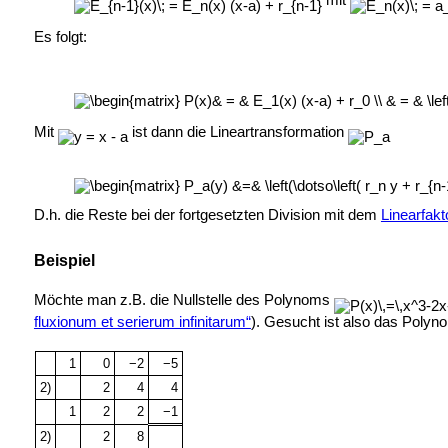
Es folgt:
Mit
ist dann die Lineartransformation
D.h. die Reste bei der fortgesetzten Division mit dem
Linearfakt
Beispiel
Möchte man z.B. die Nullstelle des Polynoms
fluxionum et serierum infinitarum“
). Gesucht ist also das Poly
1
0
−2
−5
2)
2
4
4
1
2
2
−1
2)
2
8