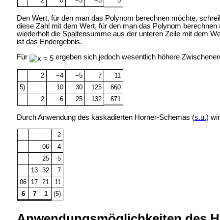
2
0
−5
−3
5
Den Wert, für den man das Polynom berechnen möchte, schreibt m
diese Zahl mit dem Wert, für den man das Polynom berechnen möch
wiederholt die Spaltensumme aus der unteren Zeile mit dem Wert,
ist das Endergebnis.
Für
ergeben sich jedoch wesentlich höhere Zwischener
2
−4
−5
7
11
5)
10
30
125
660
2
6
25
132
671
Durch Anwendung des kaskadierten Horner-Schemas (
s.u.
) wi
2
06
-4
25
-5
13
32
7
06
17
21
11
6
7
1
(5)
Anwendungsmöglichkeiten des 