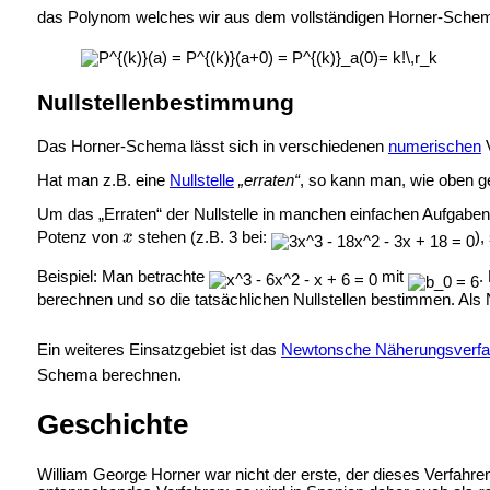
das Polynom welches wir aus dem vollständigen Horner-Schem
Nullstellenbestimmung
Das Horner-Schema lässt sich in verschiedenen
numerischen
V
Hat man z.B. eine
Nullstelle
„erraten“
, so kann man, wie oben g
Um das „Erraten“ der Nullstelle in manchen einfachen Aufgab
Potenz von
stehen (z.B. 3 bei:
),
Beispiel: Man betrachte
mit
.
berechnen und so die tatsächlichen Nullstellen bestimmen. Als 
Ein weiteres Einsatzgebiet ist das
Newtonsche Näherungsverfa
Schema berechnen.
Geschichte
William George Horner war nicht der erste, der dieses Verfahre