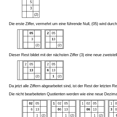
5
3
(2)
Die erste Ziffer, vermehrt um eine führende Null, (05) wird durch
05
2
05
3
1
3
(2)
(2)
Dieser Rest bildet mit der nächsten Ziffer (3) eine neue zweist
2
05
2
05
13
6
13
(2)
1
(2)
Da jetzt alle Ziffern abgearbeitet sind, ist der Rest der letzten 
Die nicht bearbeiteten Quotienten werden wie eine neue Dezimal
02
05
1
02
05
1
02
05
1
6
13
0
6
13
06
13
3
1
(2)
1
(2)
1
(2)