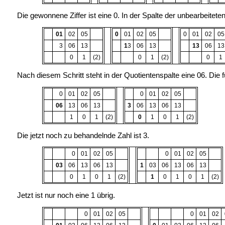
Die gewonnene Ziffer ist eine 0. In der Spalte der unbearbeiteten
01
02
05
0
01
02
05
0
01
02
05
3
06
13
1
3
06
13
13
06
13
0
1
(2)
0
1
(2)
0
1
Nach diesem Schritt steht in der Quotientenspalte eine 06. Die fü
0
01
02
05
0
01
02
05
06
13
06
13
3
06
13
06
13
1
0
1
(2)
0
1
0
1
(2)
Die jetzt noch zu behandelnde Zahl ist 3.
0
01
02
05
0
01
02
05
03
06
13
06
13
1
03
06
13
06
13
0
1
0
1
(2)
1
0
1
0
1
(2)
Jetzt ist nur noch eine 1 übrig.
0
01
02
05
0
01
02