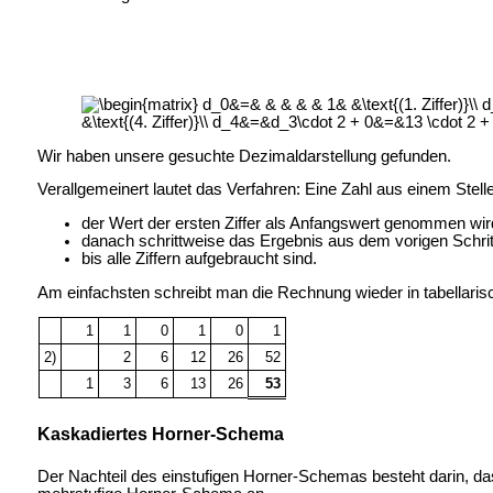
Wir haben unsere gesuchte Dezimaldarstellung gefunden.
Verallgemeinert lautet das Verfahren: Eine Zahl aus einem Ste
der Wert der ersten Ziffer als Anfangswert genommen wir
danach schrittweise das Ergebnis aus dem vorigen Schrit
bis alle Ziffern aufgebraucht sind.
Am einfachsten schreibt man die Rechnung wieder in tabellaris
1
1
0
1
0
1
2)
2
6
12
26
52
1
3
6
13
26
53
Kaskadiertes Horner-Schema
Der Nachteil des einstufigen Horner-Schemas besteht darin, da