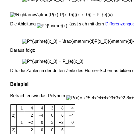
Die Ableitung
lässt sich mit dem
Differenzenquo
Daraus folgt:
D.h. die Zahlen in der dritten Zeile des Horner-Schemas bilden d
Beispiel
Betrachten wir das Polynom
1
−4
4
3
−8
4
2)
2
−4
0
6
−4
1
−2
0
3
−2
0
2)
2
0
0
6