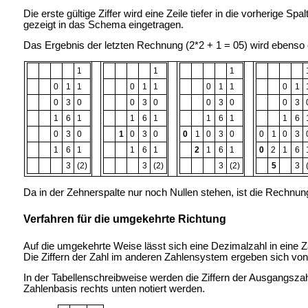
Die erste gültige Ziffer wird eine Zeile tiefer in die vorherige 
gezeigt in das Schema eingetragen.
Das Ergebnis der letzten Rechnung (2*2 + 1 = 05) wird ebenso e
1
1
1
0
1
1
0
1
1
0
1
1
0
1
0
3
0
0
3
0
0
3
0
0
3
1
6
1
1
6
1
1
6
1
1
6
0
3
0
1
0
3
0
0
1
0
3
0
0
1
0
3
1
6
1
1
6
1
2
1
6
1
0
2
1
6
3
(2)
3
(2)
3
(2)
5
3
Da in der Zehnerspalte nur noch Nullen stehen, ist die Rechnung
Verfahren für die umgekehrte Richtung
Auf die umgekehrte Weise lässt sich eine Dezimalzahl in eine 
Die Ziffern der Zahl im anderen Zahlensystem ergeben sich von 
In der Tabellenschreibweise werden die Ziffern der Ausgangszah
Zahlenbasis rechts unten notiert werden.