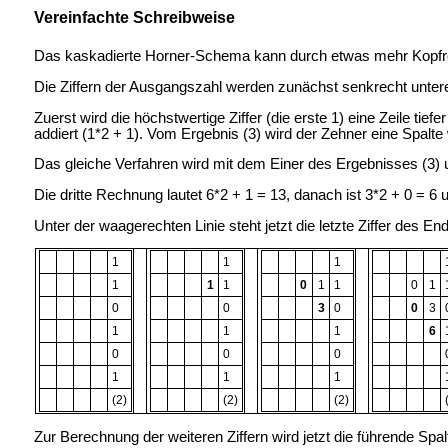
Vereinfachte Schreibweise
Das kaskadierte Horner-Schema kann durch etwas mehr Kopfrech
Die Ziffern der Ausgangszahl werden zunächst senkrecht unterei
Zuerst wird die höchstwertige Ziffer (die erste 1) eine Zeile tiefe
addiert (1*2 + 1). Vom Ergebnis (3) wird der Zehner eine Spalte w
Das gleiche Verfahren wird mit dem Einer des Ergebnisses (3) un
Die dritte Rechnung lautet 6*2 + 1 = 13, danach ist 3*2 + 0 = 
Unter der waagerechten Linie steht jetzt die letzte Ziffer des En
1
1
1
1
1
1
0
1
1
0
1
0
0
3
0
0
3
1
1
1
6
0
0
0
1
1
1
(2)
(2)
(2)
Zur Berechnung der weiteren Ziffern wird jetzt die führende Sp