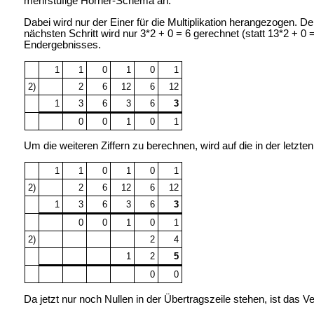
mehrstufige Horner-Schema an.
Dabei wird nur der Einer für die Multiplikation herangezogen. De
nächsten Schritt wird nur 3*2 + 0 = 6 gerechnet (statt 13*2 + 0 
Endergebnisses.
1
1
0
1
0
1
2)
2
6
12
6
12
1
3
6
3
6
3
0
0
1
0
1
Um die weiteren Ziffern zu berechnen, wird auf die in der let
1
1
0
1
0
1
2)
2
6
12
6
12
1
3
6
3
6
3
0
0
1
0
1
2)
2
4
1
2
5
0
0
Da jetzt nur noch Nullen in der Übertragszeile stehen, ist das 