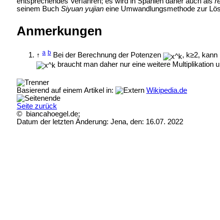
entsprechendes Verfahren; es wird in Spanien daher auch als
r
seinem Buch
Siyuan yujian
eine Umwandlungsmethode zur Lösu
Anmerkungen
a
b
↑
Bei der Berechnung der Potenzen
, k≥2, kann
braucht man daher nur eine weitere Multiplikation 
Basierend auf einem Artikel in:
Wikipedia.de
Seite zurück
© biancahoegel.de;
Datum der letzten Änderung:
Jena, den: 16.07. 2022