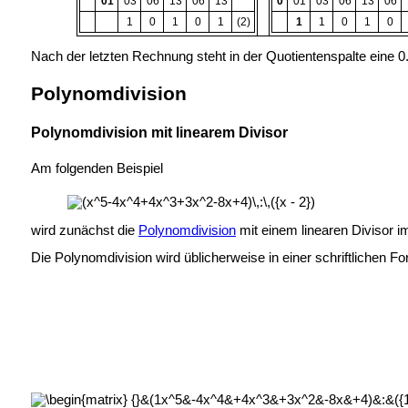
01
03
06
13
06
13
0
01
03
06
13
06
1
0
1
0
1
(2)
1
1
0
1
0
Nach der letzten Rechnung steht in der Quotientenspalte eine 0.
Polynomdivision
Polynomdivision mit linearem Divisor
Am folgenden Beispiel
wird zunächst die
Polynomdivision
mit einem linearen Divisor i
Die Polynomdivision wird üblicherweise in einer schriftlichen F