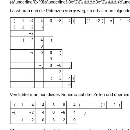
Lässt man nun die Potenzen von
weg, so erhält man folgende
(
1
−4
4
3
−8
4
)
:
( 1
−2
)
=
1
−
−(
1
−2
)
−2
−(
−2
4
)
0
−(
0
0
)
3
−(
3
−6
)
−2
−(
−2
4
)
0
Verdichtet man nun dieses Schema auf drei Zeilen und übernimmt 
(
1
−4
4
3
−8
4
)
:
( 1
−2
)
−(
−2
4
0
−6
4
)
1
−2
0
3
−2
0