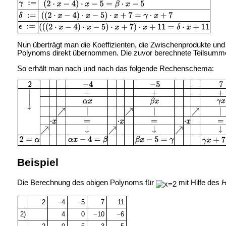
Nun überträgt man die Koeffizienten, die Zwischenprodukte und T
Polynoms direkt übernommen. Die zuvor berechnete Teilsumme 
So erhält man nach und nach das folgende Rechenschema:
Beispiel
Die Berechnung des obigen Polynoms für
mit Hilfe des
H
2
−4
−5
7
11
2)
4
0
−10
−6