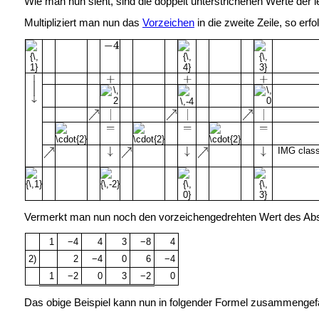
Wie man nun sieht, sind die doppelt unterstrichenen Werte der le
Multipliziert man nun das
Vorzeichen
in die zweite Zeile, so er
IMG class=
Vermerkt man nun noch den vorzeichengedrehten Wert des Abs
1
−4
4
3
−8
4
2)
2
−4
0
6
−4
1
−2
0
3
−2
0
Das obige Beispiel kann nun in folgender Formel zusammengef