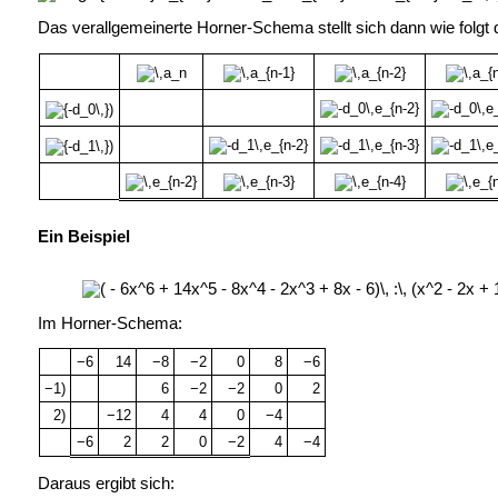
Das verallgemeinerte Horner-Schema stellt sich dann wie folgt 
Ein Beispiel
Im Horner-Schema:
−6
14
−8
−2
0
8
−6
−1)
6
−2
−2
0
2
2)
−12
4
4
0
−4
−6
2
2
0
−2
4
−4
Daraus ergibt sich: