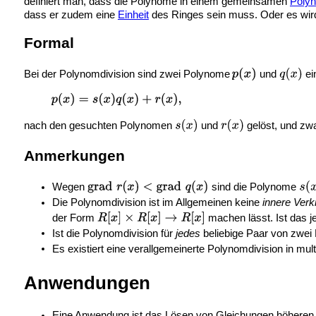
definiert man, dass die Polynome in einem gemeinsamen
Poly
dass er zudem eine
Einheit
des Ringes sein muss. Oder es wir
Formal
Bei der Polynomdivision sind zwei Polynome
und
ei
nach den gesuchten Polynomen
und
gelöst, und zw
Anmerkungen
Wegen
sind die Polynome
Die Polynomdivision ist im Allgemeinen keine
innere Ver
der Form
machen lässt. Ist das j
Ist die Polynomdivision für
jedes
beliebige Paar von zwe
Es existiert eine
verallgemeinerte Polynomdivision in mul
Anwendungen
Eine Anwendung ist das
Lösen von Gleichungen höhere