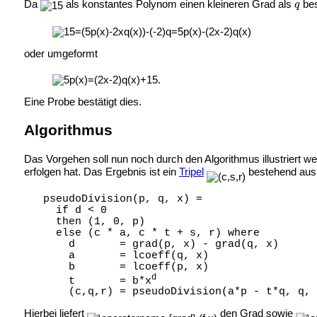
Da
als konstantes Polynom einen kleineren Grad als
bes
oder umgeformt
Eine Probe bestätigt dies.
Algorithmus
Das Vorgehen soll nun noch durch den Algorithmus illustriert w
erfolgen hat. Das Ergebnis ist ein
Tripel
bestehend au
   pseudoDivision(p, q, x) =

     if d < 0

     then (1, 0, p)

     else (c * a, c * t + s, r) where

       d       = grad(p, x) - grad(q, x)

       a       = lcoeff(q, x)

       b       = lcoeff(p, x)

d
       t       = b*x
Hierbei liefert
den Grad sowie