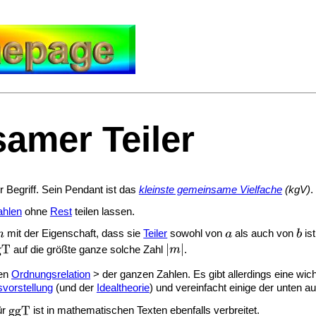
amer Teiler
r Begriff. Sein Pendant ist das
kleinste gemeinsame Vielfache
(kgV)
.
ahlen
ohne
Rest
teilen lassen.
mit der Eigenschaft, dass sie
Teiler
sowohl von
als auch von
ist
auf die größte ganze solche Zahl
.
hen
Ordnungsrelation
> der ganzen Zahlen. Es gibt allerdings eine wi
vorstellung
(und der
Idealtheorie
) und vereinfacht einige der unten a
ür
ist in mathematischen Texten ebenfalls verbreitet.