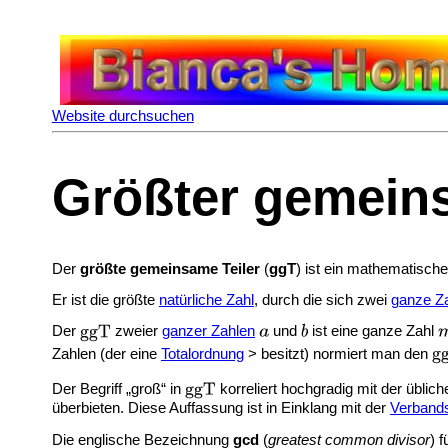
Website durchsuchen
Größter gemeins
Der
größte gemeinsame Teiler
(
ggT
) ist ein mathematische
Er ist die größte
natürliche Zahl
, durch die sich zwei
ganze Z
Der
zweier
ganzer Zahlen
und
ist eine ganze Zahl
Zahlen (der eine
Totalordnung
> besitzt) normiert man den
Der Begriff „groß“ in
korreliert hochgradig mit der üblic
überbieten. Diese Auffassung ist in Einklang mit der
Verbands
Die englische Bezeichnung
gcd
(
greatest common divisor
) f