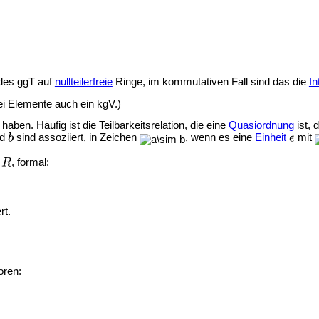
 des ggT auf
nullteilerfreie
Ringe, im kommutativen Fall sind das die
In
ei Elemente auch ein kgV.)
haben. Häufig ist die Teilbarkeitsrelation, die eine
Quasiordnung
ist, 
nd
sind assoziiert, in Zeichen
, wenn es eine
Einheit
mit
s
, formal:
rt.
oren: