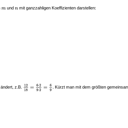
n
und
mit ganzzahligen Koeffizienten darstellen:
 ändert, z.B.
. Kürzt man mit dem größten gemeinsame