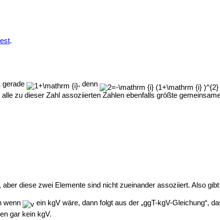
Rest
.
gerade
, denn
alle zu dieser Zahl assoziierten Zahlen ebenfalls größte gemeinsame T
, aber diese zwei Elemente sind nicht zueinander assoziiert. Also gi
nn wenn
ein kgV wäre, dann folgt aus der „ggT-kgV-Gleichung“, d
en gar kein kgV.