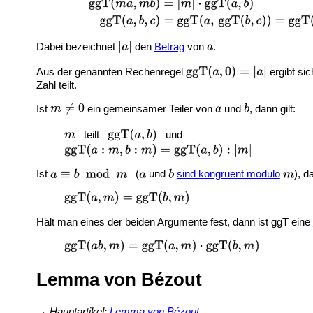
Dabei bezeichnet
den
Betrag
von
.
Aus der genannten Rechenregel
ergibt sic
Zahl teilt.
Ist
ein gemeinsamer Teiler von
und
, dann gilt:
teilt
und
Ist
(
und
sind kongruent modulo
), da
Hält man eines der beiden Argumente fest, dann ist ggT eine
Lemma von Bézout
→
Hauptartikel:
Lemma von Bézout