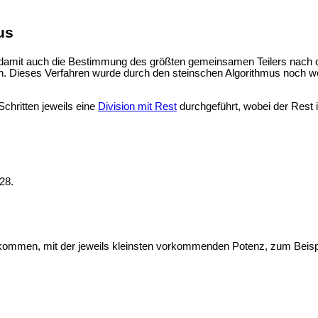
us
 damit auch die Bestimmung des größten gemeinsamen Teilers nach o
n. Dieses Verfahren wurde durch den
steinschen Algorithmus noch wei
chritten jeweils eine
Division mit Rest
durchgeführt, wobei der Rest i
28.
orkommen, mit der jeweils kleinsten vorkommenden Potenz, zum Beisp