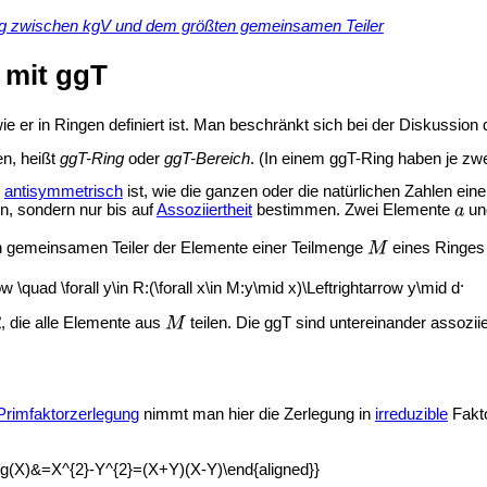
 zwischen kgV und dem größten gemeinsamen Teiler
 mit ggT
ie er in Ringen definiert ist. Man beschränkt sich bei der Diskussion
en, heißt
ggT-Ring
oder
ggT-Bereich
. (In einem ggT-Ring haben je zw
e
antisymmetrisch
ist, wie die ganzen oder die natürlichen Zahlen eine 
en, sondern nur bis auf
Assoziiertheit
bestimmen. Zwei Elemente
u
ten gemeinsamen Teiler der Elemente einer Teilmenge
eines Ringe
.
, die alle Elemente aus
teilen. Die ggT sind untereinander assoziie
Primfaktorzerlegung
nimmt man hier die Zerlegung in
irreduzible
Fakt