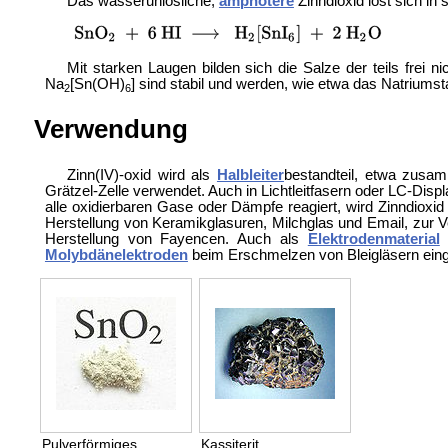
Das wasserunlösliche,
amphotere
Zinndioxid löst sich in
Mit starken Laugen bilden sich die Salze der teils frei n
Na
[Sn(OH)
] sind stabil und werden, wie etwa das
Natriumst
2
6
Verwendung
Zinn(IV)-oxid wird als
Halbleiter
bestandteil, etwa zus
Grätzel-Zelle verwendet. Auch in
Lichtleitfasern oder
LC-Displa
alle oxidierbaren Gase oder Dämpfe reagiert, wird Zinndioxid 
Herstellung von
Keramikglasuren,
Milchglas und
Email, zur 
Herstellung von
Fayencen. Auch als
Elektrodenmaterial
Molybdänelektroden
beim Erschmelzen von
Bleigläsern ein
Pulverförmiges
Kassiterit