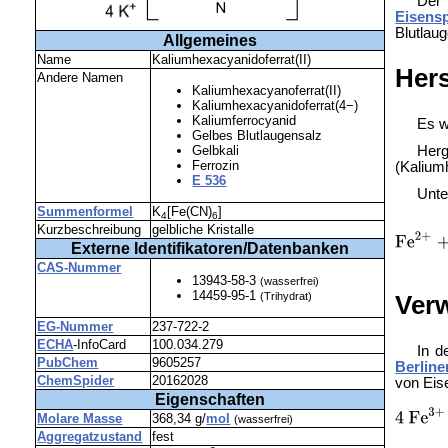
Der
Eisens
Blutlaug
Allgemeines
Name
Kaliumhexacyanidoferrat(II)
Hers
Andere Namen
Kaliumhexacyanoferrat(II)
Kaliumhexacyanidoferrat(4−)
Kaliumferrocyanid
Es w
Gelbes Blutlaugensalz
Herg
Gelbkali
Ferrozin
(Kaliumh
E 536
Unte
Summenformel
K
[Fe(CN)
]
4
6
Kurzbeschreibung
gelbliche Kristalle
Externe Identifikatoren/Datenbanken
CAS-Nummer
13943-58-3
(wasserfrei)
14459-95-1
Ver
(Trihydrat)
EG-Nummer
237-722-2
ECHA
-InfoCard
100.034.279
In d
PubChem
9605257
Berline
ChemSpider
20162028
von Eise
Eigenschaften
Molare Masse
368,34 g/
mol
(wasserfrei)
Aggregatzustand
fest