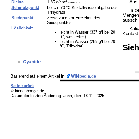
3
Aus 
Dichte
1,85 g/cm
(wasserfrei)
Schmelzpunkt
bei ca. 70 °C Kristallwasserabgabe des
In d
Trihydrats
Mengen
Siedepunkt
Zersetzung vor Erreichen des
ausschl
Siedepunktes
Löslichkeit
Kali
leicht in Wasser (337 g/l bei 20
Kontakt
°C, wasserfrei)
leicht in Wasser (289 g/l bei 20
Sie
°C, Trihydrat)
Cyanide
Basierend auf einem Artikel in:
Wikipedia.de
Seite zurück
© biancahoegel.de
Datum der letzten Änderung:
Jena, den: 18.11. 2025