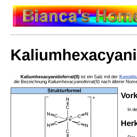
Kaliumhexacyanid
Kaliumhexacyanidoferrat(II)
ist ein Salz mit der
Konstit
die Bezeichnung
Kaliumhexacyanoferrat(II)
nach älterer Nome
Strukturformel
Vor
In d
Her