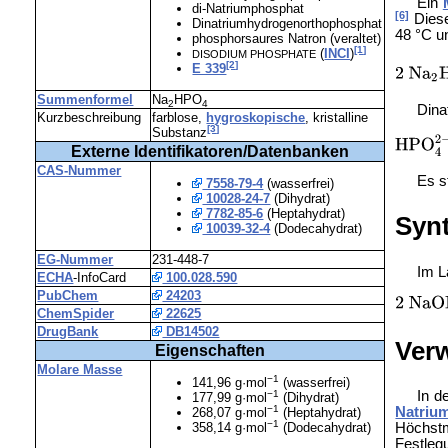
Ein
di-Natriumphosphat
[6]
Diese
Dinatriumhydrogenorthophosphat
48 °C u
phosphorsaures Natron (veraltet)
[1]
(
INCI
)
DISODIUM PHOSPHATE
[2]
E 339
Summenformel
Na
HPO
2
4
Dina
Kurzbeschreibung
farblose,
hygroskopische
, kristalline
[3]
Substanz
Externe Identifikatoren/Datenbanken
CAS-Nummer
Es s
7558-79-4
(wasserfrei)
10028-24-7
(Dihydrat)
7782-85-6
(Heptahydrat)
Syn
10039-32-4
(Dodecahydrat)
EG-Nummer
231-448-7
Im L
ECHA
-InfoCard
100.028.590
PubChem
24203
ChemSpider
22625
DrugBank
DB14502
Ver
Eigenschaften
Molare Masse
−1
141,96 g·mol
(wasserfrei)
−1
In d
177,99 g·mol
(Dihydrat)
−1
Natriu
268,07 g·mol
(Heptahydrat)
−1
358,14 g·mol
(Dodecahydrat)
Höchst
Festleg