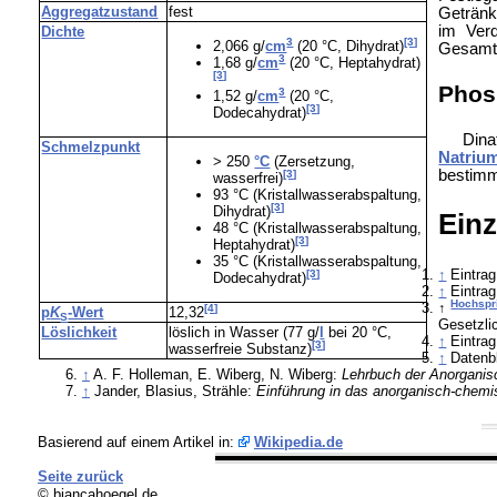
Aggregatzustand
fest
Getränk
im Ver
Dichte
3
[3]
2,066 g/
cm
(20 °C, Dihydrat)
Gesamtm
3
1,68 g/
cm
(20 °C, Heptahydrat)
[3]
Phos
3
1,52 g/
cm
(20 °C,
[3]
Dodecahydrat)
Dina
Schmelzpunkt
Natriu
> 250
°C
(Zersetzung,
bestim
[3]
wasserfrei)
93 °C (Kristallwasserabspaltung,
[3]
Dihydrat)
Ein
48 °C (Kristallwasserabspaltung,
[3]
Heptahydrat)
35 °C (Kristallwasserabspaltung,
↑
Eintra
[3]
Dodecahydrat)
↑
Eintra
Hochspr
↑
[4]
p
K
-Wert
12,32
S
Gesetzli
Löslichkeit
löslich in Wasser (77 g/
l
bei 20 °C,
↑
Eintra
[3]
wasserfreie Substanz)
↑
Datenb
↑
A. F. Holleman, E. Wiberg, N. Wiberg:
Lehrbuch der Anorgani
↑
Jander, Blasius, Strähle:
Einführung in das anorganisch-chem
Basierend auf einem Artikel in:
Wikipedia.de
Seite zurück
© biancahoegel.de