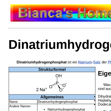
Dinatriumhydro
Dinatriumhydrogenphosphat
ist ein
Natrium
-
Salz
der
P
Strukturformel
Eig
Wass
sind au
Dihydra
Allgemeines
Heptahy
Name
Dinatriumhydrogenphosphat
Dodecah
Andere Namen
Natriumhydrogenphosphat