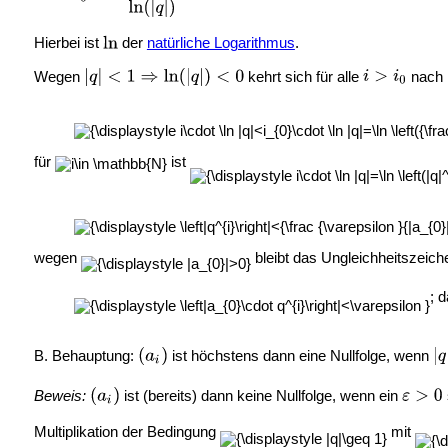
Hierbei ist
der
natürliche Logarithmus
.
Wegen
kehrt sich für alle
nach M
für
ist
wegen
bleibt das Ungleichheitszeich
; d
B. Behauptung:
ist höchstens dann eine Nullfolge, wenn
Beweis:
ist (bereits) dann keine Nullfolge, wenn ein
Multiplikation der Bedingung
mit