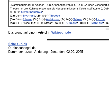
„Stammbaum“ der
-Aldosen. Durch Anhängen von (HC–OH)-Gruppen verlängert si
D
Triosen mit drei Kohlenstoffatomen bis Hexosen mit sechs Kohlenstoffatomen). Dabei 
(
1
)
-(+)-
Glycerinaldehyd
;
D
(
2a
)
-(−)-
Erythrose
; (
2b
)
-(−)-
Threose
;
D
D
(
3a
)
-(−)-
Ribose
; (
3b
)
-(−)-
Arabinose
; (
3c
)
-(+)-
Xylose
; (
3d
)
-(−)-
Lyxose
;
D
D
D
D
(
4a
)
-(+)-
Allose; (
4b
)
-(+)-
Altrose; (
4c
)
-(+)-
Glucose
; (
4d
)
-(+)-
Mannose
; (
4e
D
D
D
D
Basierend auf einem Artikel in
Wikipedia.de
Seite zurück
© biancahoegel.de;
Datum der letzten Änderung:
Jena, den: 02.09. 2025