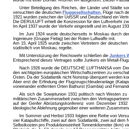
wurde mit einer Dornier »Komet III« ausgeführt. Dieser Passagi
Unter Beteiligung des Reiches, der Länder und Städte s
versuchten die deutschen
Fluggesellschaften
, Flüge nach d
1921 wurden zwischen der UdSSR und Deutschland ein Vertr
Die DERULUFT erhielt die Konzession für den Luftverkehr zwi
Im April 1937 wurde der Verkehr eingestellt und im August 1937
Im Juni 1924 wurde deutscherseits in Moskau durch d
Ingenieure (Gruppe Fiebig) bei der Roten Luftwaffe mit.
Am 15. April 1925 wurde zwischen Vertretern der deutschen R
südöstlich von Moskau, regelte.
Mit Unterstüzung der Reichswehr schließen die
Junkers 
Entsprechend dieses Vertrages sollte Junkers ein Metall-Fl
Nach 1926 wurde die DEUTSCHE LUFTHANSA vom Deutschen 
den wichtigsten europäischen Wirtschaftszentren zu versch
Osten. Da der Südatlantik nicht Nonstop überquert werden kon
Aber erst die
Erfindung der Flugzeugschleuderanlage (Katap
voneinander entfernten Orten Bathurst (Gambia) und Fernand
Als sich die Sowjetunion 1931 politisch nach Westen zu
militärischen Zusammenarbeit zwischen den Vertragspartnern
auf der Genfer Abrüstungskonferenz vom Dezember 1932 die
ideologische Ablehnung gegenüber einer weiteren Zusammenarb
Im Sommer und Herbst 1933 folgten eine Reihe von Ver
vier Katapultschiffe, zwei auf dem Südatlantik, zwei auf dem
Selbstkosten pro Produktionseinheit Tonnenkilometer (tkm) vi