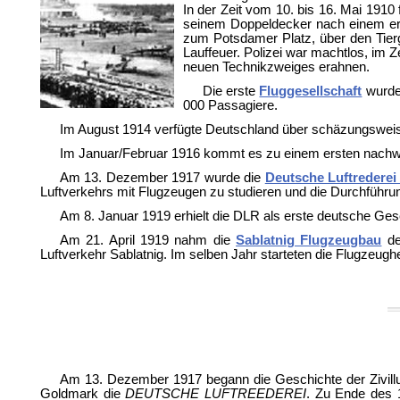
In der Zeit vom 10. bis 16. Mai 1910 
seinem Doppeldecker nach einem ers
zum Potsdamer Platz, über den Tierg
Lauffeuer. Polizei war machtlos, im
neuen Technikzweiges erahnen.
Die erste
Fluggesellschaft
wurde 
000 Passagiere.
Im August 1914 verfügte Deutschland über schäzungsweis
Im Januar/Februar 1916 kommt es zu einem ersten nachweis
Am 13. Dezember 1917 wurde die
Deutsche Luftredere
Luftverkehrs mit Flugzeugen zu studieren und die Durchführu
Am 8. Januar 1919 erhielt die DLR als erste deutsche Ges
Am 21. April 1919 nahm die
Sablatnig Flugzeugbau
de
Luftverkehr Sablatnig. Im selben Jahr starteten die Flugzeugh
Am 13. Dezember 1917 begann die Geschichte der Zivilluft
Goldmark die
DEUTSCHE LUFTREEDEREI
. Zu Ende des 1