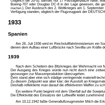
Obgleich die Ju-52 damals nur 17 Passagierplätze hatte, war
Boeing-707 oder Douglas DC-8 in der Lage gewesen, die g
). Der Ausbruch des 2. Weltkrieges am 1. September 193
machen.
Verfügung standen, obgleich der Flugzeugpark der DEUTS
1933
Spanien
Am 26. Juli 1936 wird im Reichsluftfahrtministerium ein S
dienen dem Aufbau einer Luftbrücke nach Sevillia um Kräfte d
1939
Nach dem Scheitern des Bltzkrieges der Wehrmacht vor Mo
Der Ausgang des Krieges würde nun nicht durch eine zeitwe
gezwungen zur Massenproduktion überzugehen.
Dem stand aber eine sich städige verringernde materiell-tech
Zu diesem Zeitpunkt war aber klar; der Ausstoß an Kriegsmater
Deshalb reflektierte man darauf die effektiveren Waffen zu sch
Ein weitere Punkt beginnt mit dem Überfall auf die Sowje
Die Effektivität des Einsatzes der Luftwaffe leidet zunehm
Am 10.12.1942 faßte Generalluftzeugmeister Milch die Er