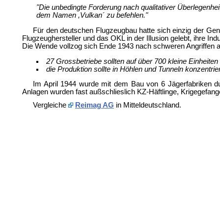
"Die unbedingte Forderung nach qualitativer Überlegenh
dem Namen ,Vulkan´ zu befehlen."
Für den deutschen Flugzeugbau hatte sich einzig der Gen
Flugzeughersteller und das OKL in der Illusion gelebt, ihre In
Die Wende vollzog sich Ende 1943 nach schweren Angriffen auf
27 Grossbetriebe sollten auf über 700 kleine Einheiten 
die Produktion sollte in Höhlen und Tunneln konzentrie
Im April 1944 wurde mit dem Bau von 6 Jägerfabriken dur
Anlagen wurden fast außschlieslich KZ-Häftlinge, Krigegefa
Vergleiche
Reimag AG
in Mitteldeutschland.