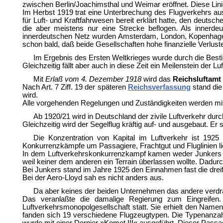
zwischen Berlin/Joachimsthal und Weimar eröffnet. Diese Lini
Im Herbst 1919 trat eine Unterbrechung des Flugverkehrs a
für Luft- und Kraftfahrwesen bereit erklärt hatte, den deutsc
die aber meistens nur eine Strecke beflogen. Als in
innerdeutschen Netz wurden Amsterdam, London, Kopenhagen,
schon bald, daß beide Gesellschaften hohe finanzielle Verlus
Im Ergebnis des Ersten Weltkrieges wurde durch die Be
Gleichzeitig fällt aber auch in diese Zeit ein Meilenstein der Luf
Mit
Erlaß vom 4. Dezember 1918
wird das
Reichsluftamt
Nach Art. 7 Ziff. 19 der späteren
Reichsverfassung
stand die
wird.
Alle vorgehenden Regelungen und Zuständigkeiten werden m
Ab 1920/21 wird in Deutschland der zivile Luftverkehr dur
Gleichzeitig wird der Segelflug kräftig auf- und ausgebaut. Er
Die Konzentration von Kapital im Luftverkehr ist 1925
Konkurrenzkämpfe um Passagiere, Frachtgut und Fluglinien lie
In dem Luftverkehrskonkurrenzkampf kamen weder Junkers n
weil keiner dem anderen ein Terrain überlassen wollte. Dadur
Bei Junkers stand im Jahre 1925 den Einnahmen fast die dre
Bei der Aero-Lloyd sah es nicht anders aus.
Da aber keines der beiden Unternehmen das andere verdräng
Das veranlaßte die damalige Regierung zum Eingreife
Luftverkehrsmonopolgesellschaft statt. Sie erhielt den Name
fanden sich 19 verschiedene Flugzeugtypen. Die Typenanzahl 