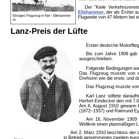
Der
"Kiele Verkehrsverei
Ellehammer
, der als Erster 
Einziges Flugzeug in Kiel - Ellehammer
Flugweite von 47 Metern bei 
IV
Lanz-Preis der Lüfte
Erster deutsche Motorflie
Bis zum Jahre 1908 gab e
ausgeschrieben.
Folgende Bedingungen wa
Das Flugzeug musste von ei
Drehsinn wie die erste, und da
Das Flugzeug musste von e
Karl Lanz stiftete darau
Herfort-Eindecker den mit 7.
Am 6. August 1910 gewann Em
(1872–1937) und Raimund Ey
Am 16. November 1909 w
Weltkrie einen planmäßigen Lu
Am 2. März 1910 beschloss der de
in Betrieb genommenen zweiten europä