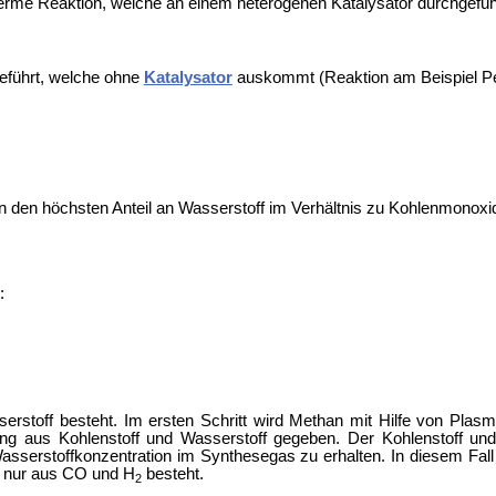
erme Reaktion, welche an einem heterogenen Katalysator durchgeführ
hgeführt, welche ohne
Katalysator
auskommt (Reaktion am Beispiel Pe
en den höchsten Anteil an Wasserstoff im Verhältnis zu Kohlenmonoxi
:
rstoff besteht. Im ersten Schritt wird Methan mit Hilfe von Plas
g aus Kohlenstoff und Wasserstoff gegeben. Der Kohlenstoff u
serstoffkonzentration im Synthesegas zu erhalten. In diesem Fall 
s nur aus CO und H
besteht.
2