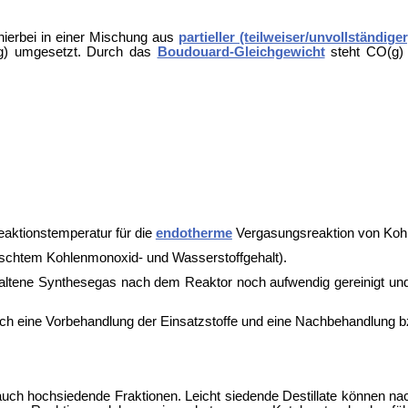
hierbei in einer Mischung aus
partieller (teilweiser/unvollständige
g) umgesetzt. Durch das
Boudouard-Gleichgewicht
steht CO(g) 
eaktionstemperatur für die
endotherme
Vergasungsreaktion von Koh
schtem Kohlenmonoxid- und Wasserstoffgehalt).
altene Synthesegas nach dem Reaktor noch aufwendig gereinigt und 
 auch eine Vorbehandlung der Einsatzstoffe und eine Nachbehandlung
s auch hochsiedende Fraktionen. Leicht siedende Destillate können n