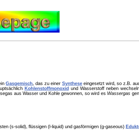
ein
Gasgemisch
, das zu einer
Synthese
eingesetzt wird, so z.B. 
auptsächlich
Kohlenstoffmonoxid
und Wasserstoff neben wechseln
hesegas aus Wasser und Kohle gewonnen, so wird es
Wassergas
gen
ten (s-solid), flüssigen (l-liquid) und gasförmigen (g-gaseous)
Edukt