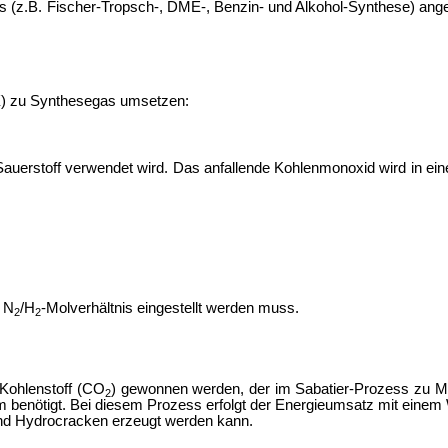
(z.B. Fischer-Tropsch-, DME-, Benzin- und Alkohol-Synthese) angepa
 zu Synthesegas umsetzen:
em Sauerstoff verwendet wird. Das anfallende Kohlenmonoxid wird in 
 N
/H
-Molverhältnis eingestellt werden muss.
2
2
Kohlenstoff (CO
) gewonnen werden, der im
Sabatier-Prozess zu M
2
 benötigt. Bei diesem Prozess erfolgt der Energieumsatz mit einem
nd
Hydrocracken erzeugt werden kann.