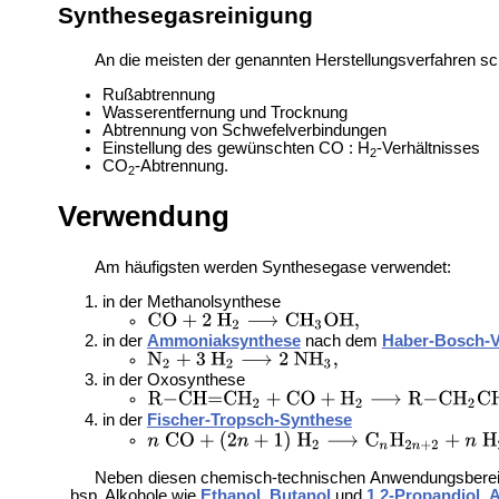
Synthesegasreinigung
An die meisten der genannten Herstellungsverfahren s
Rußabtrennung
Wasserentfernung und Trocknung
Abtrennung von Schwefelverbindungen
Einstellung des gewünschten CO : H
-Verhältnisses
2
CO
-Abtrennung.
2
Verwendung
Am häufigsten werden Synthesegase verwendet:
in der
Methanolsynthese
in der
Ammoniaksynthese
nach dem
Haber-Bosch-V
in der
Oxosynthese
in der
Fischer-Tropsch-Synthese
Neben diesen chemisch-technischen Anwendungsbere
bsp. Alkohole wie
Ethanol
,
Butanol
und
1,2-Propandiol
,
A