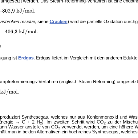
n umgesetzt werden. Das
Steam-Reforming-Verfahren ist eine endoth
 visbroken residue
, siehe
Cracken
) wird die partielle Oxidation durc
n
ugung ist
Erdgas
. Erdgas liefert im Vergleich mit den anderen Edukt
mpfreformierungs-Verfahren (englisch Steam Reforming) umgesetzt
n produziert Synthesegas, welches nur aus Kohlenmonoxid und Wasse
nergie → C + 2 H
). Im zweiten Schritt wird CO
zu der Mischun
2
2
kann Wasser anstelle von CO
verwendet werden, um eine höhere Was
2
ält man in beiden Alternativen ein hochreines Synthesegas, welche