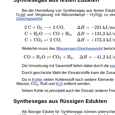
Bei der Herstellung von Synthesegas aus festen Edukt
O
(g) und Vergasung mit Wasserdampf – H
O(g) zu ei
2
2
Gleichgewicht
:
Weiterhin muss das
Wassergas-Gleichgewicht
berücks
Die Umsetzung mit Sauerstoff liefert dabei durch die
ex
Durch geschickte Wahl der Einsatzstoffe kann die Zu
Da in
Kohle
neben Kohlenstoff noch weitere Elemente e
Wasser, CO
, Ruß und
H
S
entfernt werden.
2
2
Neben Kohle ist prinzipiell auch der Einsatz anderer Fes
Synthesegas aus flüssigen Edukten
Als flüssige Edukte für Synthesegas können unterschie