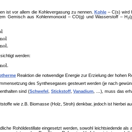
en ist vor allem die
Kohlevergasung zu nennen.
Kohle
– C(s) wird 
nem Gemisch aus Kohlenmonoxid – CO(g) und Wasserstoff – H
(
2
ichtigt werden:
otherme
Reaktion die notwendige Energie zur Erzielung der hohen R
sammensetzung des Synthesegases gesteuert werden (je nach gewün
nthalten sind (
Schwefel
,
Stickstoff
,
Vanadium
, …), muss das erh
tstoffe wie z.B.
Biomasse (Holz, Stroh) denkbar, jedoch ist hierbei
dliche Rohöldestillate eingesetzt werden, sowohl leichtsiedende al