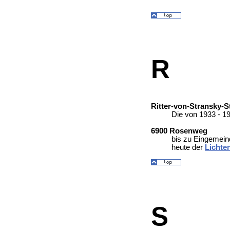
R
Ritter-von-Stransky-S
Die von 1933 - 1
6900 Rosenweg
bis zu Eingemein
heute der
Lichte
S