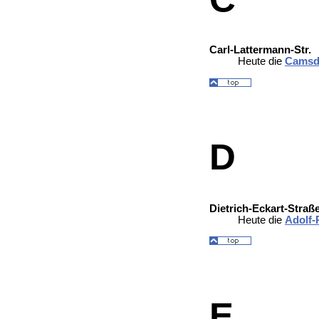
Carl-Lattermann-Str.
Heute die
Camsdo
D
Dietrich-Eckart-Straß
Heute die
Adolf-
E