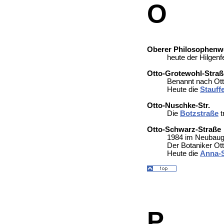
O
Oberer Philosophenw
heute der Hilgen
Otto-Grotewohl-Straß
Benannt nach Ott
Heute die
Stauff
Otto-Nuschke-Str.
Die
Botzstraße
t
Otto-Schwarz-Straße
1984 im Neubauge
Der Botaniker O
Heute die
Anna-
P