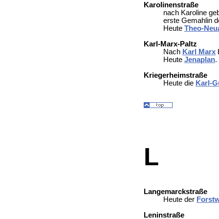
Karolinenstraße
nach Karoline geb
erste Gemahlin 
Heute
Theo-Neu
Karl-Marx-Paltz
Nach
Karl Marx
b
Heute
Jenaplan
.
Kriegerheimstraße
Heute die
Karl-G
L
Langemarckstraße
Heute der
Forst
Leninstraße