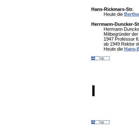
Hans-Rickmars-Str.
Heute die
Bertho
Herrmann-Duncker-S
Hermann Duncker
Mitbegründer der
1947 Professor f
ab 1949 Rektor 
Heute die
Hans-B
I