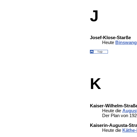
J
Josef-Klose-Starße
Heute
Binswang
K
Kaiser-Wilhelm-Straß
Heute die
August
Der Plan von 192
Kaiserin-Augusta-Str
Heute die
Käthe-