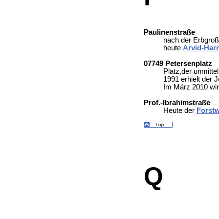
Paulinenstraße
nach der Erbgroß
heute
Arvid-Har
07749 Petersenplatz
Platz,der unmitte
1991 erhielt der
Im März 2010 wird
Prof.-Ibrahimstraße
Heute der
Forst
Q