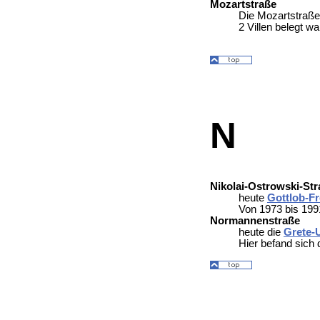
Mozartstraße
Die Mozartstraße
2 Villen belegt w
N
Nikolai-Ostrowski-Str
heute
Gottlob-F
Von 1973 bis 1991
Normannenstraße
heute die
Grete-
Hier befand sich