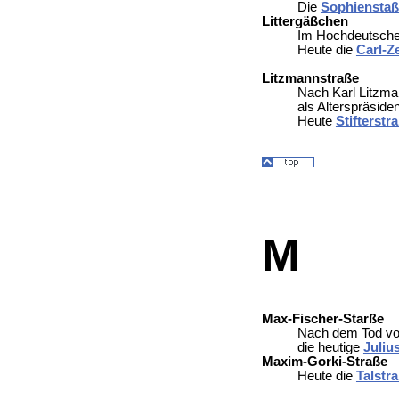
Die
Sophienstaß
Littergäßchen
Im Hochdeutsche
Heute die
Carl-Z
Litzmannstraße
Nach Karl Litzman
als Alterspräside
Heute
Stifterstr
M
Max-Fischer-Starße
Nach dem Tod v
die heutige
Juliu
Maxim-Gorki-Straße
Heute die
Talstr