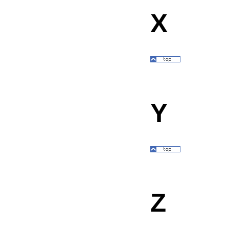
X
Y
Z