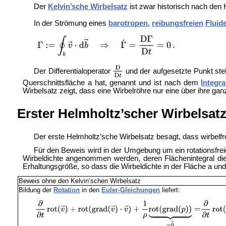
Der
Kelvin’sche Wirbelsatz
ist zwar historisch nach den 
In der Strömung eines
barotropen
,
reibungsfreien
Fluid
Der Differentialoperator
und der
aufgesetzte Punkt ste
Querschnittsfläche a hat, genannt und ist nach dem
Integr
Wirbelsatz zeigt, dass eine Wirbelröhre nur eine über ihre gan
Erster Helmholtz’scher Wirbelsat
Der erste Helmholtz’sche Wirbelsatz besagt, dass wirbelfrei
Für den Beweis wird in der Umgebung um ein rotationsfreie
Wirbeldichte angenommen werden, deren Flächenintegral die I
Erhaltungsgröße, so dass die Wirbeldichte in der Fläche a und 
Beweis ohne den Kelvin’schen Wirbelsatz
Bildung der
Rotation
in den
Euler-Gleichungen
liefert: