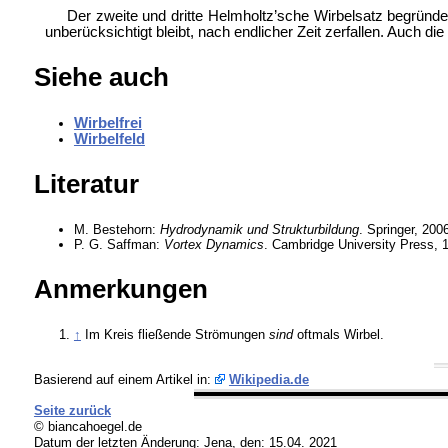
Der zweite und dritte Helmholtz’sche Wirbelsatz begründ
unberücksichtigt bleibt, nach endlicher Zeit zerfallen. Auc
Siehe auch
Wirbelfrei
Wirbelfeld
Literatur
M. Bestehorn:
Hydrodynamik und Strukturbildung
. Springer, 20
P. G. Saffman:
Vortex Dynamics
. Cambridge University Press, 
Anmerkungen
↑
Im Kreis fließende Strömungen
sind
oftmals Wirbel.
Basierend auf einem Artikel in:
Wikipedia.de
Seite zurück
© biancahoegel.de
Datum der letzten Änderung:
Jena, den: 15.04. 2021