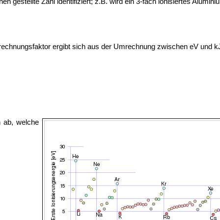
 gestellte Zahl identifiziert; z.B. wird ein 3-fach ionisiertes Alumini
rechnungsfaktor ergibt sich aus der Umrechnung zwischen eV und k
 ab, welche