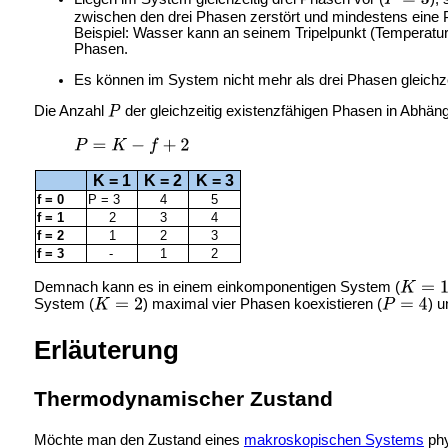
zwischen den drei Phasen zerstört und mindestens eine
Beispiel: Wasser kann an seinem Tripelpunkt (Temperatur 
Phasen.
Es können im System nicht mehr als drei Phasen gleichzeit
Die Anzahl
der gleichzeitig existenzfähigen Phasen in Abhän
K = 1
K = 2
K = 3
f = 0
P = 3
4
5
f = 1
2
3
4
f = 2
1
2
3
f = 3
-
1
2
Demnach kann es in einem einkomponentigen System (
System (
) maximal vier Phasen koexistieren (
) u
Erläuterung
Thermodynamischer Zustand
Möchte man den Zustand eines
makroskopischen Systems
phy