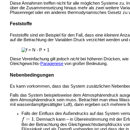
Diese Annahmen treffen nicht für alle möglichen Systeme zu. 
über die Zusammensetzung hinaus mehr als zwei weitere Varia
Phasenregel oder ein anderes thermodynamisches Gesetz zu vers
Feststoffe
Feststoffe sind ein Beispiel für den Fall, dass eine
kleinere
Anzah
auf die Betrachtung der Variablen Druck verzichtet werden und 
Diese Vereinfachung gilt jedoch
nicht
bei höheren Drücken, wie s
Gleichgewichts-
Paragenese
von großer Bedeutung.
Nebenbedingungen
Es kann vorkommen, dass das System zusätzlichen Nebenbeding
Falls das System beispielsweise dem Atmosphärendruck ausgeset
dem Atmosphärendruck sein muss. Betrachtet man etwa Wasser,
mit wasserdampfgesättigter Luft), dann ergeben sich mehrere 
Falls der Einfluss des Außendrucks auf das System vern
. Demnach kann – in Übereinstimmung mit der Erfa
Bei der Betrachtung des Gleichgewichtsdampfdrucks von 
Flüssigkeit und als Dampf) vorhanden ist und dass der 