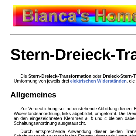
Stern-Dreieck-Tr
Die
Stern-Dreieck-Transformation
oder
Dreieck-Stern-
Umformung von jeweils drei
elektrischen Widerständen
, di
Allgemeines
Zur Verdeutlichung soll nebenstehende Abbildung dienen: B
Widerstandsanordnung, links abgebildet, umgeformt. Die Dre
an den eingezeichneten Klemmen
a
,
b
und
c
bleiben dabei
Schaltungsanordnung ausgetauscht.
Durch entsprechende Anwendung dieser beiden Tran