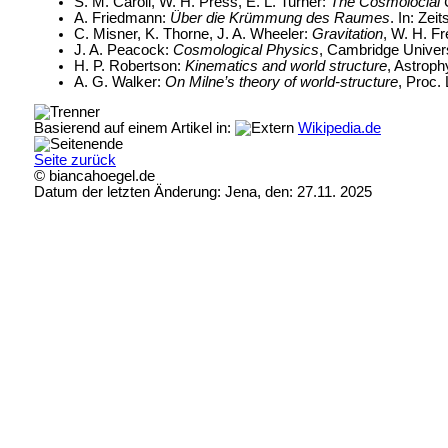
S. M. Caroll, W. H. Press, E. L. Turner:
The Cosmolocial 
A. Friedmann:
Über die Krümmung des Raumes
. In: Zei
C. Misner, K. Thorne, J. A. Wheeler:
Gravitation
, W. H. F
J. A. Peacock:
Cosmological Physics
, Cambridge Univer
H. P. Robertson:
Kinematics and world structure
, Astroph
A. G. Walker:
On Milne’s theory of world-structure
, Proc.
Basierend auf einem Artikel in:
Wikipedia.de
Seite zurück
© biancahoegel.de
Datum der letzten Änderung:
Jena, den: 27.11. 2025