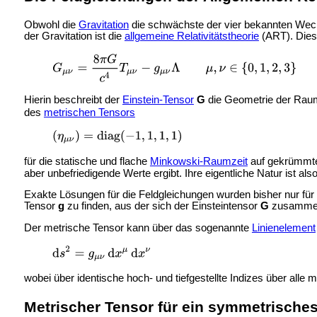
Obwohl die
Gravitation
die schwächste der vier bekannten Wech
der Gravitation ist die
allgemeine Relativitätstheorie
(ART). Dies
Hierin beschreibt der
Einstein-Tensor
G
die Geometrie der Rau
des
metrischen Tensors
für die statische und flache
Minkowski-Raumzeit
auf gekrümmte
aber unbefriedigende Werte ergibt. Ihre eigentliche Natur ist al
Exakte Lösungen für die Feldgleichungen wurden bisher nur für
Tensor
g
zu finden, aus der sich der Einsteintensor
G
zusammen
Der metrische Tensor kann über das sogenannte
Linienelement
wobei über identische hoch- und tiefgestellte Indizes über al
Metrischer Tensor für ein symmetrische