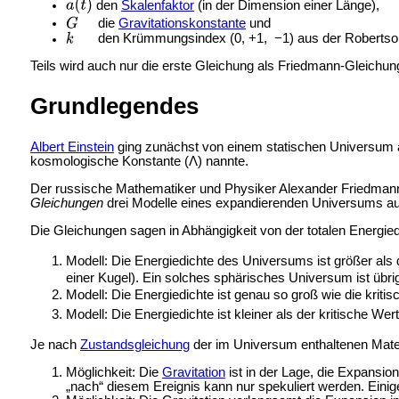
den
Skalenfaktor
(in der Dimension einer Länge),
die
Gravitationskonstante
und
den Krümmungsindex (0, +1, −1) aus der Robertson
Teils wird auch nur die erste Gleichung als Friedmann-Gleichun
Grundlegendes
Albert Einstein
ging zunächst von einem
statischen Universum 
kosmologische Konstante (Λ) nannte.
Der russische Mathematiker und Physiker
Alexander Friedmann
Gleichungen
drei Modelle eines expandierenden Universums auf.
Die Gleichungen sagen in Abhängigkeit von der totalen Energi
Modell: Die Energiedichte des Universums ist größer als 
einer Kugel). Ein solches sphärisches Universum ist üb
Modell: Die Energiedichte ist genau so groß wie die kr
Modell: Die Energiedichte ist kleiner als der kritische W
Je nach
Zustandsgleichung
der im Universum enthaltenen Mater
Möglichkeit: Die
Gravitation
ist in der Lage, die Expansi
„nach“ diesem Ereignis kann nur spekuliert werden. Eini