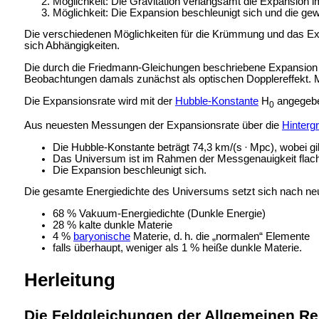
Möglichkeit: Die Gravitation verlangsamt die Expansion im
Möglichkeit: Die Expansion beschleunigt sich und die ge
Die verschiedenen Möglichkeiten für die Krümmung und das E
sich Abhängigkeiten.
Die durch die Friedmann-Gleichungen beschriebene
Expansion 
Beobachtungen damals zunächst als optischen Dopplereffekt. Mo
Die Expansionsrate wird mit der
Hubble-Konstante
H
angegebe
0
Aus neuesten Messungen der Expansionsrate über die
Hinterg
Die Hubble-Konstante beträgt 74,3 km/(s · Mpc), wobei gi
Das Universum ist im Rahmen der Messgenauigkeit flach
Die Expansion beschleunigt sich.
Die gesamte Energiedichte des Universums setzt sich nach n
68 %
Vakuum-Energiedichte (Dunkle Energie)
28 %
kalte dunkle Materie
4 %
baryonische
Materie, d. h. die „normalen“ Elemente
falls überhaupt, weniger als 1 %
heiße dunkle Materie.
Herleitung
Die Feldgleichungen der Allgemeinen Rel