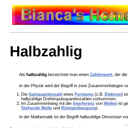
Halbzahlig
Als
halbzahlig
bezeichnet man einen
Zahlenwert
, der di
In der Physik wird der Begriff in zwei Zusammenhängen v
Die
Spinquantenzahl
eines
Fermions
(z.B.
Elektron
) i
halbzahlige Drehimpulsquantenzahlen vorkommen.
Im Zusammenhang mit der
Interferenz
von
Wellen
ist g
Stehende Welle
und
Röntgenbeugung
).
In der Mathematik ist der Begriff
halbzahlige Dimension
vo