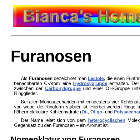
Furanosen
Als
Furanosen
bezeichnet man
Lactole
, die einen Fünfri
benachbarten C-Atom eine
Hydroxygruppe
enthalten. Der
zwischen der
Carbonylgruppe
und einer OH-Gruppe unter
Ringglieder.
Bei allen Monosacchariden mit mindestens vier Kohlensto
vor, wobei die Ringform stabiler ist. Hierbei werden Ring
höhermolekulare Kohlenhydrate (
Di-
,
Oligo-
und
Polysaccha
Der Name leitet sich von dem
heterocyclischen
Molek
Gegensatz zu den Furanosen – ein Aromat ist.
Nomenklatur von Furanosen