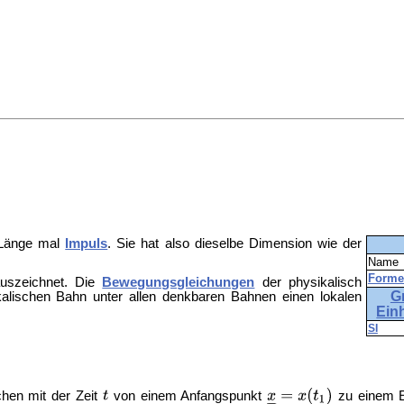
Länge mal
Impuls
. Sie hat also dieselbe Dimension wie der
Name
Forme
auszeichnet. Die
Bewegungsgleichungen
der physikalisch
G
alischen Bahn unter allen denkbaren Bahnen einen lokalen
Ein
SI
lchen mit der Zeit
von einem Anfangspunkt
zu einem 