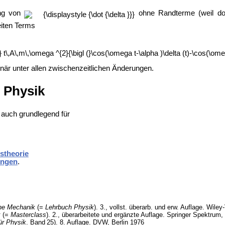
tung von
ohne Randterme (weil d
iten Terms
onär unter allen zwischenzeitlichen Änderungen.
 Physik
 auch grundlegend für
tstheorie
ungen
.
he Mechanik
(=
Lehrbuch Physik
). 3., vollst. überarb. und erw. Auflage. Wi
k
(=
Masterclass
). 2., überarbeitete und ergänzte Auflage. Springer Spektrum
ür Physik
.
Band
25
). 8. Auflage. DVW, Berlin 1976