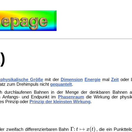
)
e
physikalische Größe
mit der
Dimension
Energie
mal
Zeit
oder 
tz zum Drehimpuls nicht
gequantelt
.
sch durchlaufenen Bahnen in der Menge der denkbaren Bahnen 
em Anfangs- und Endpunkt im
Phasenraum
die Wirkung der physik
es Prinzip oder
Prinzip der kleinsten Wirkung
.
er zweifach differenzierbaren Bahn
, die ein Punkttei