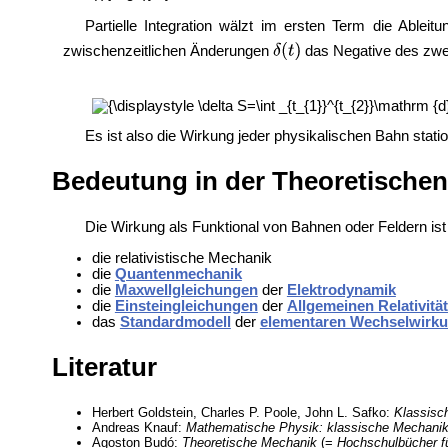
Partielle Integration wälzt im ersten Term die Ablei
zwischenzeitlichen Änderungen
das Negative des zwe
Es ist also die Wirkung jeder physikalischen Bahn stati
Bedeutung in der Theoretischen
Die Wirkung als Funktional von Bahnen oder Feldern ist
die
relativistische Mechanik
die
Quantenmechanik
die
Maxwellgleichungen
der
Elektrodynamik
die
Einsteingleichungen
der
Allgemeinen Relativitä
das
Standardmodell
der
elementaren Wechselwirk
Literatur
Herbert Goldstein, Charles P. Poole, John L. Safko:
Klassisc
Andreas Knauf:
Mathematische Physik: klassische Mechani
Agoston Budó:
Theoretische Mechanik
(=
Hochschulbücher f