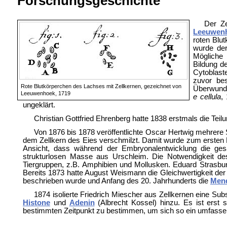
Forschungsgeschichte
Der Ze
Leeuwen
roten Blu
wurde der
Mögliche 
Bildung de
Cytoblast
zuvor bes
Rote Blutkörperchen des Lachses mit Zellkernen, gezeichnet von
Überwunde
Leeuwenhoek, 1719
e cellula
,
ungeklärt.
Christian Gottfried Ehrenberg hatte 1838 erstmals die Te
Von 1876 bis 1878 veröffentlichte
Oscar Hertwig mehrere 
dem Zellkern des Eies verschmilzt. Damit wurde zum ersten M
Ansicht, dass während der Embryonalentwicklung die gesa
strukturlosen Masse aus Urschleim. Die Notwendigkeit des
Tiergruppen, z.B.
Amphibien und
Mollusken.
Eduard Strasbu
Bereits 1873 hatte
August Weismann die Gleichwertigkeit der 
beschrieben wurde und Anfang des 20. Jahrhunderts die
Mend
1874 isolierte
Friedrich Miescher aus Zellkernen eine Subs
Histone
und
Adenin
(
Albrecht Kossel) hinzu. Es ist erst
bestimmten Zeitpunkt zu bestimmen, um sich so ein umfass