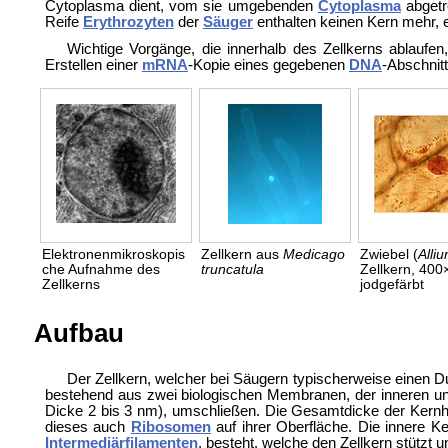
Cytoplasma dient, vom sie umgebenden
Cytoplasma
abgetr
Reife
Erythrozyten
der
Säuger
enthalten keinen Kern mehr, 
Wichtige Vorgänge, die innerhalb des Zellkerns ablaufen
Erstellen einer
mRNA
-Kopie eines gegebenen
DNA
-Abschnitt
Elektronenmikroskopis
Zellkern aus
Medicago
Zwiebel (
Alli
che Aufnahme des
truncatula
Zellkern, 400
Zellkerns
jodgefärbt
Aufbau
Der Zellkern, welcher bei Säugern typischerweise einen 
bestehend aus zwei biologischen Membranen, der inneren und
Dicke 2 bis 3 nm), umschließen. Die Gesamtdicke der Kernh
dieses auch
Ribosomen
auf ihrer Oberfläche. Die innere K
Intermediärfilamenten
, besteht, welche den Zellkern stütz