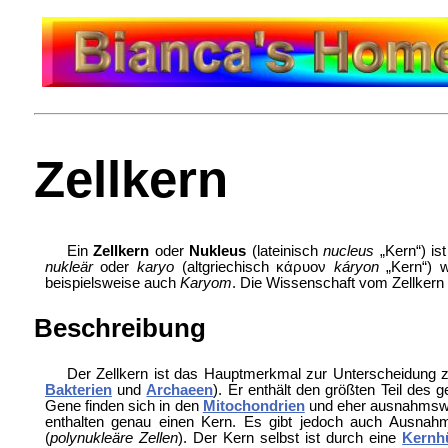
Zellkern
Ein
Zellkern
oder
Nukleus
(lateinisch
nucleus
„Kern“) is
nukleär
oder
karyo
(altgriechisch κάρυον
káryon
„Kern“) w
beispielsweise auch
Karyom
. Die Wissenschaft vom Zellkern
Beschreibung
Der Zellkern ist das Hauptmerkmal zur Unterscheidung
Bakterien
und
Archaeen
). Er enthält den größten Teil des
Gene finden sich in den
Mitochondrien
und eher ausnahmsw
enthalten genau einen Kern. Es gibt jedoch auch Ausnah
(
polynukleäre Zellen
). Der Kern selbst ist durch eine
Kernhü