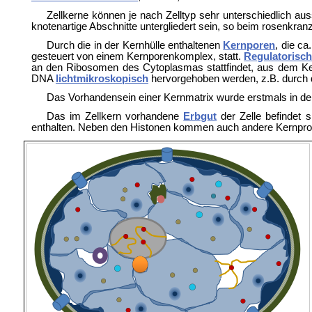
Zellkerne können je nach Zelltyp sehr unterschiedlich au
knotenartige Abschnitte untergliedert sein, so beim rosenkran
Durch die in der Kernhülle enthaltenen
Kernporen
, die c
gesteuert von einem
Kernporenkomplex, statt.
Regulatorisc
an den Ribosomen des Cytoplasmas stattfindet, aus dem Ker
DNA
lichtmikroskopisch
hervorgehoben werden, z.B. durch 
Das Vorhandensein einer
Kernmatrix wurde erstmals in den
Das im Zellkern vorhandene
Erbgut
der Zelle befindet 
enthalten. Neben den Histonen kommen auch andere Kernprot