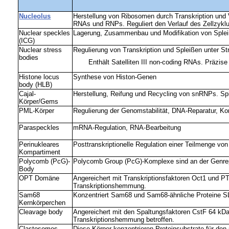
Nucleolus
Herstellung von Ribosomen durch Transkription und V
RNAs und RNPs. Reguliert den Verlauf des Zellzyklus
Nuclear speckles
Lagerung, Zusammenbau und Modifikation von Splei
(ICG)
Nuclear stress
Regulierung von Transkription und Spleißen unter St
bodies
Enthält Satelliten III non-coding RNAs. Präzise
Histone locus
Synthese von Histon-Genen
body (HLB)
Cajal-
Herstellung, Reifung und Recycling von snRNPs. Sp
Körper/
Gems
PML-Körper
Regulierung der Genomstabilität, DNA-Reparatur, Kon
Paraspeckles
mRNA-Regulation, RNA-Bearbeitung
Perinukleares
Posttranskriptionelle Regulation einer Teilmenge von
Kompartiment
Polycomb (PcG)-
Polycomb Group (PcG)-Komplexe sind an der Genrepre
Body
OPT Domäne
Angereichert mit Transkriptionsfaktoren Oct1 und PT
Transkriptionshemmung.
Sam68
Konzentriert Sam68 und Sam68-ähnliche Proteine SL
Kernkörperchen
Cleavage body
Angereichert mit den Spaltungsfaktoren CstF 64 k
Transkriptionshemmung betroffen.
Clastosomes
Diese Körper konzentrieren Proteinsubstrate für den