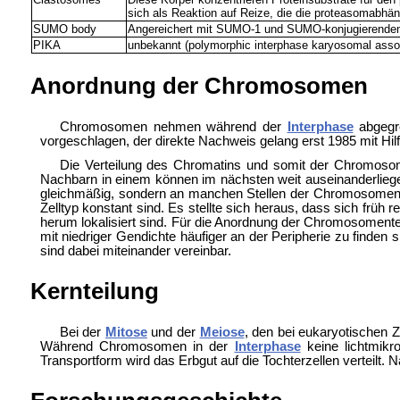
sich als Reaktion auf Reize, die die proteasomabhän
SUMO body
Angereichert mit SUMO-1 und SUMO-konjugierendem 
PIKA
unbekannt (polymorphic interphase karyosomal assoc
Anordnung der Chromosomen
Chromosomen nehmen während der
Interphase
abgegre
vorgeschlagen, der direkte Nachweis gelang erst 1985 mit Hil
Die Verteilung des Chromatins und somit der Chromosom
Nachbarn in einem können im nächsten weit auseinanderlieg
gleichmäßig, sondern an manchen Stellen der Chromosomen fr
Zelltyp konstant sind. Es stellte sich heraus, dass sich früh
herum lokalisiert sind. Für die Anordnung der Chromosoment
mit niedriger Gendichte häufiger an der Peripherie zu finde
sind dabei miteinander vereinbar.
Kernteilung
Bei der
Mitose
und der
Meiose
, den bei eukaryotischen Z
Während Chromosomen in der
Interphase
keine lichtmikr
Transportform wird das Erbgut auf die Tochterzellen verteil