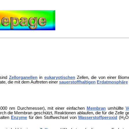
 sind
Zellorganellen
in
eukaryotischen
Zellen, die von einer Biom
ate, die mit dem Auftreten einer
sauerstoffhaltigen
Erdatmosphäre
1000 nm Durchmesser), mit einer einfachen
Membran
umhüllte
V
rch die Membran geschützt, Reaktionen ablaufen, die für die Zelle gef
halten
Enzyme
für den Stoffwechsel von
Wasserstoffperoxid
(H
O
2