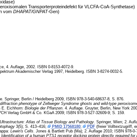
xidase)
eroxisomalen Transporterproteindefekt für VLCFA-CoA-Synthetase)
ion vom
DHAPAT/GNPAT
-Gen)
ce, 4. Auflage, 2002. ISBN 0-8153-4072-9.
r., Spektrum Akademischer Verlag 1997, Heidelberg. ISBN 3-8274-0032-5.
ge. Springer, Berlin / Heidelberg 2009, ISBN 978-3-540-68637-8,
S.
876
.
-diffraction phenotype of Zellweger Syndrome ghosts and wild-type peroxisom
 E. Eichhorn:
Biologie der Pflanzen
. 4. Auflage. Gruyter, Berlin, New York 2
-VCH Verlag GmbH & Co. KGaA 2009; ISBN 978-3-527-32609-9; S. 159.
Ultrastructure: Atlas of Tissue Biology and Pathology
. Springer, Wien; 2. Au
tophagy
3(5); S. 413–416;
PMID 17568180
;
PDF
(freier Volltextzugriff, e
gappa:
Lewin's Cells
. Jones & Bartlett Pub (Ma); 2. Auflage 2010; ISBN 978-0
:
Identification of a human PTS1 receptor docking protein directly required for