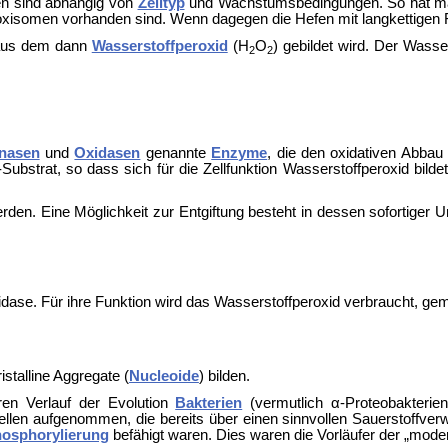
en sind abhängig von
Zelltyp
und Wachstumsbedingungen. So hat ma
oxisomen vorhanden sind. Wenn dagegen die Hefen mit langkettigen Fe
 aus dem dann
Wasserstoffperoxid
(H
O
) gebildet wird. Der Wass
2
2
nasen
und
Oxidasen
genannte
Enzyme
, die den oxidativen Abba
trat, so dass sich für die Zellfunktion Wasserstoffperoxid bildet. 
rden. Eine Möglichkeit zur Entgiftung besteht in dessen sofortiger
se. Für ihre Funktion wird das Wasserstoffperoxid verbraucht, ge
stalline Aggregate (
Nucleoide
) bilden.
en Verlauf der Evolution
Bakterien
(vermutlich
α-Proteobakterie
llen aufgenommen, die bereits über einen sinnvollen Sauerstoffver
hosphorylierung
befähigt waren. Dies waren die Vorläufer der „mod