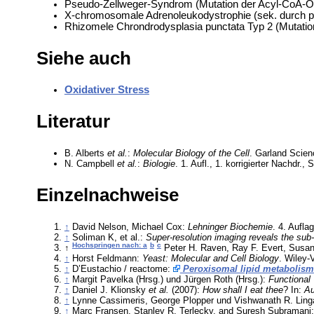
Pseudo-Zellweger-Syndrom (Mutation der Acyl-CoA-O
X-chromosomale Adrenoleukodystrophie (sek. durch p
Rhizomele Chrondrodysplasia punctata Typ 2 (Mutat
Siehe auch
Oxidativer Stress
Literatur
B. Alberts
et al.
:
Molecular Biology of the Cell
. Garland Scien
N. Campbell
et al.
:
Biologie
. 1. Aufl., 1. korrigierter Nachd
Einzelnachweise
↑
David Nelson, Michael Cox:
Lehninger Biochemie
. 4. Aufla
↑
Soliman K, et al.:
Super-resolution imaging reveals the sub
Hochspringen nach: a
b
c
↑
Peter H. Raven, Ray F. Evert, Susan
↑
Horst Feldmann:
Yeast: Molecular and Cell Biology
. Wiley
↑
D’Eustachio / reactome:
Peroxisomal lipid metabolism
↑
Margit Pavelka (Hrsg.) und Jürgen Roth (Hrsg.):
Functional 
↑
Daniel J. Klionsky
et al.
(2007):
How shall I eat thee
? In:
Au
↑
Lynne Cassimeris, George Plopper und Vishwanath R. Lin
↑
Marc Fransen, Stanley R. Terlecky, and Suresh Subramani