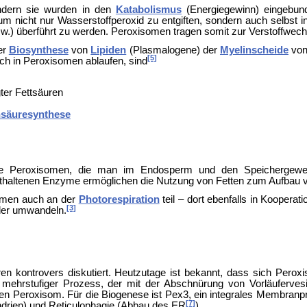
ondern sie wurden in den
Katabolismus
(Energiegewinn) eingebun
um nicht nur Wasserstoffperoxid zu entgiften, sondern auch selbst 
w.) überführt zu werden. Peroxisomen tragen somit zur Verstoffwech
er
Biosynthese
von
Lipiden
(Plasmalogene) der
Myelinscheide
von
[5]
lich in Peroxisomen ablaufen, sind
ter Fettsäuren
nsäuresynthese
erte Peroxisomen, die man im Endosperm und den Speichergeweb
enthaltenen Enzyme ermöglichen die Nutzung von Fetten zum Aufbau 
somen auch an der
Photorespiration
teil – dort ebenfalls in Koopera
[3]
der umwandeln.
en kontrovers diskutiert. Heutzutage ist bekannt, dass sich Pero
n mehrstufiger Prozess, der mit der Abschnürung von Vorläuferv
fen Peroxisom. Für die Biogenese ist Pex3, ein integrales Membranpro
[7]
ndrien) und
Reticulophagie (Abbau des ER
).