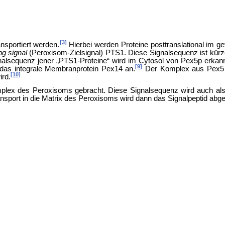
[3]
nsportiert werden.
Hierbei werden Proteine posttranslational im g
ng signal
(Peroxisom-Zielsignal) PTS1. Diese Signalsequenz ist kürze
gnalsequenz jener „PTS1-Proteine“ wird im Cytosol von Pex5p erka
[9]
das integrale Membranprotein Pex14 an.
Der Komplex aus Pex5 u
[10]
rd.
ex des Peroxisoms gebracht. Diese Signalsequenz wird auch als P
port in die Matrix des Peroxisoms wird dann das Signalpeptid abge