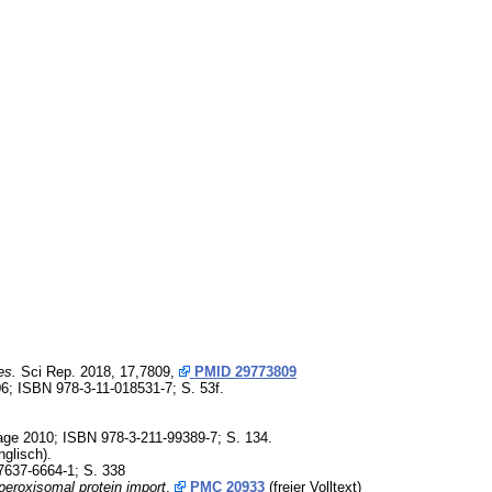
es.
Sci Rep. 2018, 17,7809,
PMID 29773809
006; ISBN 978-3-11-018531-7; S. 53f.
flage 2010; ISBN 978-3-211-99389-7; S. 134.
nglisch).
-7637-6664-1; S. 338
 peroxisomal protein import
,
PMC 20933
(freier Volltext)