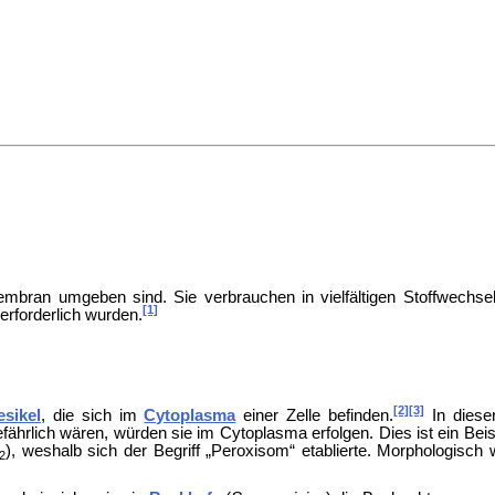
embran umgeben sind. Sie verbrauchen in vielfältigen Stoffwechsel
[1]
erforderlich wurden.
[2]
[3]
esikel
, die sich im
Cytoplasma
einer Zelle befinden.
In diese
ährlich wären, würden sie im Cytoplasma erfolgen. Dies ist ein Beisp
), weshalb sich der Begriff „Peroxisom“ etablierte. Morphologisch
2