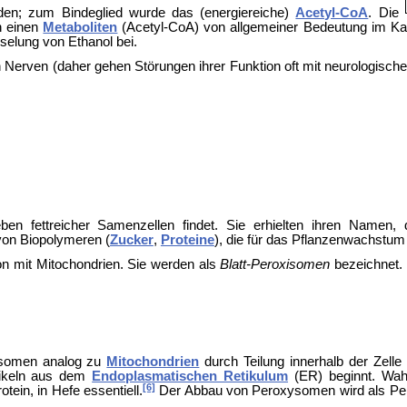
den; zum Bindeglied wurde das (energiereiche)
Acetyl-CoA
. Die
in einen
Metaboliten
(Acetyl-CoA) von allgemeiner Bedeutung im Ka
selung von Ethanol bei.
 Nerven (daher gehen Störungen ihrer Funktion oft mit neurologisc
en fettreicher Samenzellen findet. Sie erhielten ihren Namen,
von Biopolymeren (
Zucker
,
Proteine
), die für das Pflanzenwachstum 
tion mit Mitochondrien. Sie werden als
Blatt-Peroxisomen
bezeichnet. 
xisomen analog zu
Mitochondrien
durch Teilung innerhalb der Zell
esikeln aus dem
Endoplasmatischen Retikulum
(ER) beginnt. Wahr
[6]
tein, in Hefe essentiell.
Der Abbau von Peroxysomen wird als
Pe