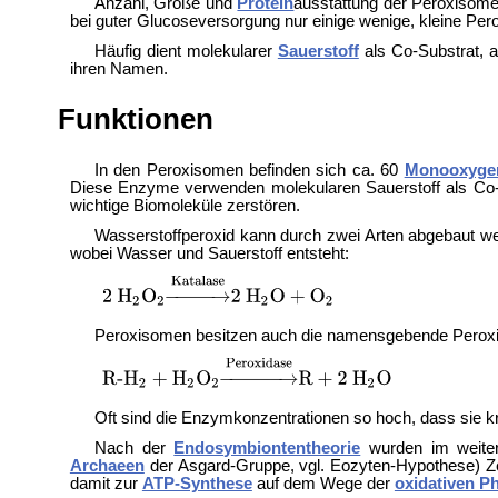
Anzahl, Größe und
Protein
ausstattung der Peroxisom
bei guter Glucoseversorgung nur einige wenige, kleine Per
Häufig dient molekularer
Sauerstoff
als Co-Substrat,
ihren Namen.
Funktionen
In den Peroxisomen befinden sich ca. 60
Monooxyge
Diese Enzyme verwenden molekularen Sauerstoff als Co-Subs
wichtige Biomoleküle zerstören.
Wasserstoffperoxid kann durch zwei Arten abgebaut we
wobei Wasser und Sauerstoff entsteht:
Peroxisomen besitzen auch die namensgebende Peroxida
Oft sind die Enzymkonzentrationen so hoch, dass sie kri
Nach der
Endosymbiontentheorie
wurden im weiter
Archaeen
der
Asgard-Gruppe, vgl.
Eozyten-Hypothese) Ze
damit zur
ATP-Synthese
auf dem Wege der
oxidativen P