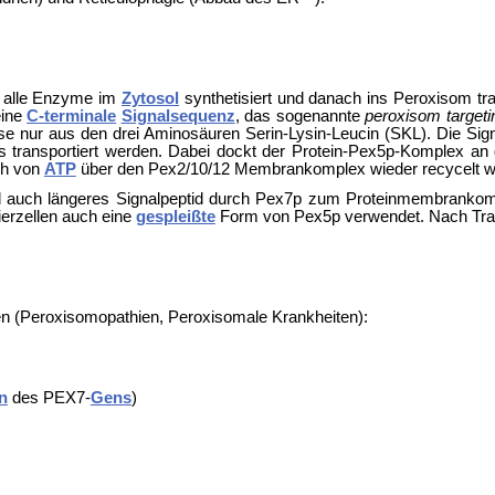
 alle Enzyme im
Zytosol
synthetisiert und danach ins Peroxisom tra
eine
C-terminale
Signalsequenz
, das sogenannte
peroxisom targeti
ese nur aus den drei Aminosäuren Serin-Lysin-Leucin (SKL). Die Si
transportiert werden. Dabei dockt der Protein-Pex5p-Komplex an 
ch von
ATP
über den Pex2/10/12 Membrankomplex wieder recycelt wi
auch längeres Signalpeptid durch Pex7p zum Proteinmembrankompl
erzellen auch eine
gespleißte
Form von Pex5p verwendet. Nach Trans
en (Peroxisomopathien,
Peroxisomale Krankheiten):
n
des PEX7-
Gens
)