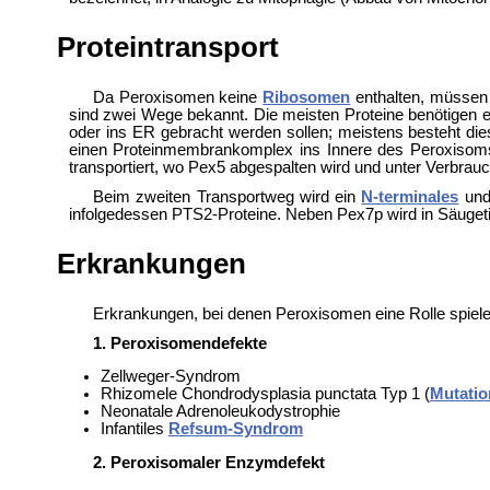
Proteintransport
Da Peroxisomen keine
Ribosomen
enthalten, müssen
sind zwei Wege bekannt. Die meisten Proteine benötigen 
oder ins ER gebracht werden sollen; meistens besteht di
einen Proteinmembrankomplex ins Innere des Peroxisoms 
transportiert, wo Pex5 abgespalten wird und unter Verbrau
Beim zweiten Transportweg wird ein
N-terminales
und 
infolgedessen PTS2-Proteine. Neben Pex7p wird in Säugeti
Erkrankungen
Erkrankungen, bei denen Peroxisomen eine Rolle spiel
1. Peroxisomendefekte
Zellweger-Syndrom
Rhizomele Chondrodysplasia punctata Typ 1 (
Mutatio
Neonatale
Adrenoleukodystrophie
Infantiles
Refsum-Syndrom
2. Peroxisomaler Enzymdefekt