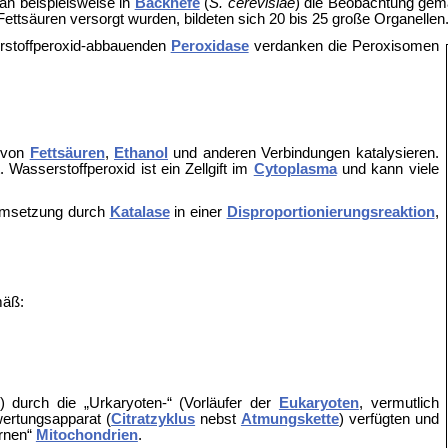
n beispielsweise in
Backhefe
(
S. cerevisiae
) die Beobachtung gem
ttsäuren versorgt wurden, bildeten sich 20 bis 25 große Organellen
erstoffperoxid-abbauenden
Peroxidase
verdanken die Peroxisomen
u von
Fettsäuren
,
Ethanol
und anderen Verbindungen katalysieren.
Wasserstoffperoxid ist ein Zellgift im
Cytoplasma
und kann viele
 Umsetzung durch
Katalase
in einer
Disproportionierungsreaktion
,
mäß:
n) durch die „Urkaryoten-“ (Vorläufer der
Eukaryoten
, vermutlich
wertungsapparat (
Citratzyklus
nebst
Atmungskette
) verfügten und
ernen“
Mitochondrien
.