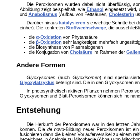
Die Peroxisomen wurden dabei nicht überflüssig, s
Abbildung zeigt beispielhaft, wie
Ethanol
eingesetzt wird, 
und
Anabolismus
(Aufbau von Fettsäuren,
Cholesterin
us
Darüber hinaus
katalysieren
sie wichtige Schritte bei d
einher). Die konkreten
Stoffwechselwege
, die ausschließ
die
α-Oxidation
von
Phytansäure
die
β-Oxidation
sehr langkettiger, mehrfach ungesättig
die Biosynthese von
Plasmalogenen
die Konjugation von
Cholsäure
im Rahmen der
Galle
Andere Formen
Glyoxysomen
(auch
Glyoxisomen
) sind spezialisi
Glyoxylatzyklus
beteiligt sind. Die in den Glyoxysomen 
In photosynthetisch aktiven Pflanzen nehmen Peroxi
Glyoxysomen und Blatt-Peroxisomen können sich ineinan
Entstehung
Die Herkunft der Peroxisomen war in den letzten Jahr
können. Die
de novo
-Bildung neuer Peroxisomen ist ei
fusionieren dann die kleinen Vorläuferversikel zu einem rei
bezeichnet, in Analogie zu
Mitophagie (Abbau von Mitocho