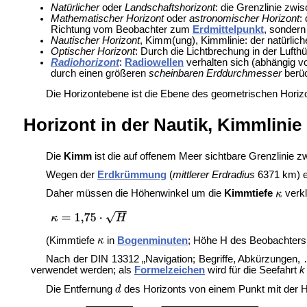
Natürlicher
oder
Landschaftshorizont
: die Grenzlinie zwi
Mathematischer Horizont
oder
astronomischer Horizont
:
Richtung vom Beobachter zum
Erdmittelpunkt
, sonder
Nautischer Horizont
, Kimm(ung),
Kimmlinie: der natürlic
Optischer Horizont
: Durch die Lichtbrechung in der Lufthül
Radiohorizont
:
Radiowellen
verhalten sich (abhängig v
durch einen größeren
scheinbaren Erddurchmesser
berüc
Die Horizontebene ist die Ebene des geometrischen Horizo
Horizont in der Nautik, Kimmlinie
Die
Kimm
ist die auf offenem
Meer sichtbare Grenzlinie 
Wegen der
Erdkrümmung
(
mittlerer Erdradius
6371 km) er
Daher müssen die Höhenwinkel um die
Kimmtiefe
verkl
(Kimmtiefe
in
Bogenminuten
; Höhe H des Beobachters
Nach der
DIN 13312 „Navigation; Begriffe, Abkürzungen, 
verwendet werden; als
Formelzeichen
wird für die Seefahrt
k
Die Entfernung
des Horizonts von einem Punkt mit der