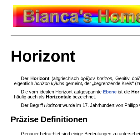
Horizont
Der
Horizont
(altgriechisch ὁρίζων
horízōn
, Genitiv ὁρ
eigentlich
horízōn kýklos
gemeint, der „begrenzende Kreis“ (
Die vom idealen Horizont aufgespannte
Ebene
ist die
Hor
häufig auch als
Horizontale
bezeichnet.
Der Begriff
Horizont
wurde im 17. Jahrhundert von Philip
Präzise Definitionen
Genauer betrachtet sind einige Bedeutungen zu unterscheid