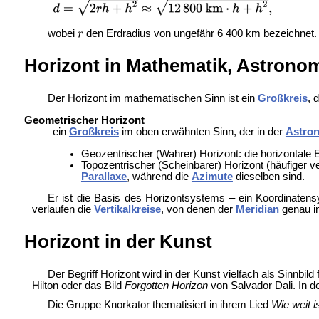
wobei
den Erdradius von ungefähr 6 400 km bezeichnet
Horizont in Mathematik, Astrono
Der Horizont im mathematischen Sinn ist ein
Großkreis
, 
Geometrischer Horizont
ein
Großkreis
im oben erwähnten Sinn, der in der
Astro
Geozentrischer (Wahrer) Horizont: die horizontale
Topozentrischer (Scheinbarer) Horizont (häufiger v
Parallaxe
, während die
Azimute
dieselben sind.
Er ist die Basis des
Horizontsystems – ein Koordinaten
verlaufen die
Vertikalkreise
, von denen der
Meridian
genau i
Horizont in der Kunst
Der Begriff Horizont wird in der Kunst vielfach als Sinnbi
Hilton oder das Bild
Forgotten Horizon
von Salvador Dali. In d
Die Gruppe Knorkator thematisiert in ihrem Lied
Wie weit i