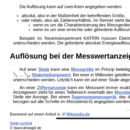
Die Auflösung kann auf zwei Arten angegeben werden:
absolut, also in der Maßeinheit der betreffenden Größe,
oder relativ, also als Zahlenverhältnis. Im Nenner steht da
wenn es um die Charakterisierung des Messgeräte
wenn es um eine erreichte oder geforderte Auflös
Beispiel: im Neutrinoexperiment
KATRIN müssen Elektr
unterschieden werden. Die geforderte absolute Energieauflösun
Auflösung bei der Messwertanzei
Auf einer
Skale
kann eine
Messgröße
im Prinzip beliebi
1
1
⁄
…
⁄
Skalenteilungswert
. Bei einer in Millimeter getei
2
10
unterschieden werden. Letztlich kann ein auf einer Skale abge
An einer
Ziffernanzeige
kann ein Messwert immer
exakt
Anzeigewert steht für einen Teilbereich innerhalb des
Messbe
Stelle der Anzeige. Bei einem
Spannungsmessgerät
, das d
bezogen auf alle Schritte im Messbereich) angegeben werden,
Basierend auf einem Artikel in:
Wikipedia.de
Seite zurück
© biancahoegel.de