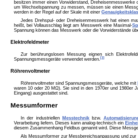
besitzen immer einen Vorwiderstand, Dreheisenmesswerke oft
um Wechselspannung zu messen, müssen sie einen Messgl
werden in der Regel auf der Skale mit einer
Genauigkeitskla
Jedes Drehspul- oder Dreheisenmesswerk hat einen max
heißt, bei Vollausschlag liegt am Messwerk eine Maximal-
Sp
Spannung können das Messwerk oder die Vorwiderstände übe
Elektrofeldmeter
Zur berührungslosen Messung eignen sich
Elektrofe
[3]
Spannungsmessgeräte verwendet werden.
Röhrenvoltmeter
Röhrenvoltmeter sind Spannungsmessgeräte, welche mit
waren 10 oder 20 MΩ). Sie sind in den 1970er und 1980er Ja
Eingang) ausgestattet sind.
Messumformer
In der industriellen
Messtechnik
bzw.
Automatisierun
Verarbeitung liefern. Dieses kann analog-technisch ein
Einhei
diesem Zusammenhang
Feldbus genannt wird. Diese Messge
Als Messumformer zur Messbereichsanpassung und zur P