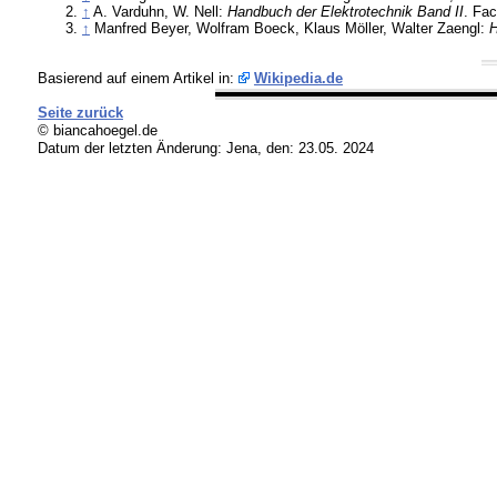
↑
A. Varduhn, W. Nell:
Handbuch der Elektrotechnik Band II
. Fac
↑
Manfred Beyer, Wolfram Boeck, Klaus Möller, Walter Zaengl:
H
Basierend auf einem Artikel in:
Wikipedia.de
Seite zurück
© biancahoegel.de
Datum der letzten Änderung:
Jena, den: 23.05. 2024