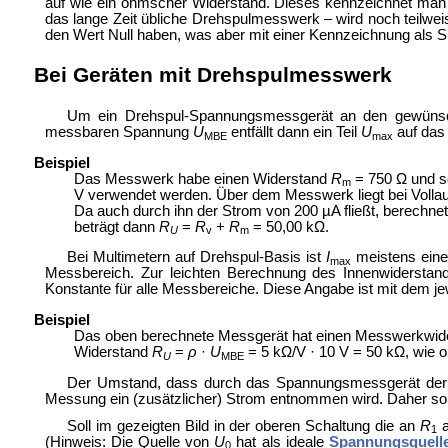
auf wie ein ohmscher Widerstand. Dieses kennzeichnet ma
das lange Zeit übliche Drehspulmesswerk – wird noch teilwei
den Wert Null haben, was aber mit einer Kennzeichnung als S
Bei Geräten mit Drehspulmesswerk
Um ein Drehspul-Spannungsmessgerät an den gewün
messbaren Spannung
U
entfällt dann ein Teil
U
auf das
MBE
max
Beispiel
Das Messwerk habe einen Widerstand
R
= 750 Ω und 
m
V verwendet werden. Über dem Messwerk liegt bei Voll
Da auch durch ihn der Strom von 200 µA fließt, berechne
beträgt dann
R
=
R
+
R
= 50,00 kΩ.
U
v
m
Bei Multimetern auf Drehspul-Basis ist
I
meistens eine 
max
Messbereich. Zur leichten Berechnung des Innenwiderst
Konstante für alle Messbereiche. Diese Angabe ist mit dem je
Beispiel
Das oben berechnete Messgerät hat einen Messwerkwide
Widerstand
R
=
ρ
·
U
= 5 kΩ/V · 10 V = 50 kΩ, wie 
U
MBE
Der Umstand, dass durch das Spannungsmessgerät der fü
Messung ein (zusätzlicher) Strom entnommen wird. Daher sol
Soll im gezeigten Bild in der oberen Schaltung die an
R
a
1
(Hinweis: Die Quelle von
U
hat als ideale
Spannungsquell
0