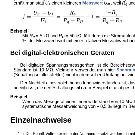
erhält man statt
U
einen kleineren
Messwert
U
, weil
R
un
1
m
q
Beispiel
Mit
R
= 5 kΩ und
R
= 50 kΩ: fällt durch die Stromau
q
U
%; der Messwert wird mit einer relativen Messabweichun
Bei digital-elektronischen Geräten
Bei digitalen Spannungsmessgeräten ist die Bereichserwe
Standard ist 10 MΩ. Vielmehr verwendet man hier
Spannung
(Schaltungseinflussfehler) nicht in demselben Umfang auf w
Der Nachteil eines solch hohen Innenwiderstandes ist, d
beeinflusst, die den Schaltungsteil (zum Beispiel eine abgesc
Beispiel
Wenn das Messgerät einen Innenwiderstand von 10 MΩ ha
systematische Messabweichung von – 0,5 ‰ liegt im Bere
Einzelnachweise
↑
Der Begriff Voltmeter ist in der Normung ersetzt worden, da mit