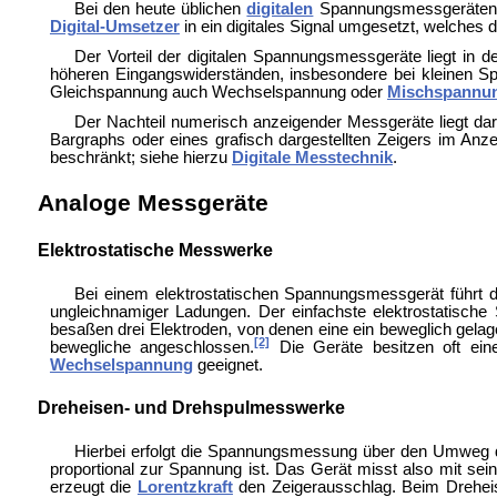
Bei den heute üblichen
digitalen
Spannungsmessgeräten w
Digital-Umsetzer
in ein digitales Signal umgesetzt, welches 
Der Vorteil der digitalen Spannungsmessgeräte liegt in d
höheren Eingangswiderständen, insbesondere bei kleinen Sp
Gleichspannung auch Wechselspannung oder
Mischspannu
Der Nachteil numerisch anzeigender Messgeräte liegt dar
Bargraphs oder eines grafisch dargestellten Zeigers im Anz
beschränkt; siehe hierzu
Digitale Messtechnik
.
Analoge Messgeräte
Elektrostatische Messwerke
Bei einem
elektrostatischen Spannungsmessgerät führt
ungleichnamiger Ladungen. Der einfachste elektrostatisch
besaßen drei Elektroden, von denen eine ein beweglich gela
[2]
bewegliche angeschlossen.
Die Geräte besitzen oft eine
Wechselspannung
geeignet.
Dreheisen- und Drehspulmesswerke
Hierbei erfolgt die Spannungsmessung über den Umweg
proportional zur Spannung ist. Das Gerät misst also mit sei
erzeugt die
Lorentzkraft
den Zeigerausschlag. Beim
Drehei