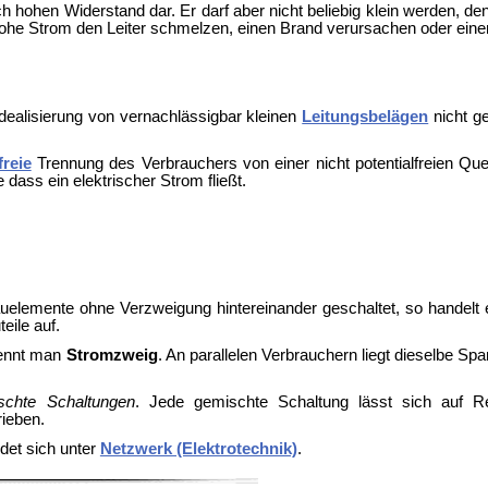
lich hohen Widerstand dar. Er darf aber nicht beliebig klein werden
hohe Strom den Leiter schmelzen, einen Brand verursachen oder eine
Idealisierung von vernachlässigbar kleinen
Leitungsbelägen
nicht g
freie
Trennung des Verbrauchers von einer nicht potentialfreien Quel
e dass ein elektrischer Strom fließt.
auelemente ohne Verzweigung hintereinander geschaltet, so handelt
eile auf.
nennt man
Stromzweig
. An parallelen Verbrauchern liegt dieselbe Sp
schte Schaltungen
. Jede gemischte Schaltung lässt sich auf R
ieben.
ndet sich unter
Netzwerk (Elektrotechnik)
.