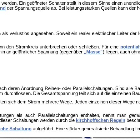
 werden. Ein geöffneter Schalter stellt in diesem Sinne einen unend
and
der Spannungsquelle ab. Bei leistungsstarken Quellen kann der 
als verlustlos angesehen. Soweit ein realer elektrischer Leiter der 
kann den Stromkreis unterbrechen oder schließen. Für eine
potential
erhin an gefährlicher Spannung (gegenüber
„Masse“
) liegen, auch ohn
nach deren Anordnung Reihen- oder Parallelschaltungen. Sind alle B
 durchflossen. Die Gesamtspannung teilt sich auf die einzelnen Baut
ieten sich dem Strom mehrere Wege. Jeden einzelnen dieser Wege 
tungen als auch Parallelschaltungen enthalten, nennt man
gemi
 dieser Schaltungen werden durch die
kirchhoffschen Regeln
beschr
sche Schaltung
aufgeführt. Eine stärker generalisierte Behandlung fi