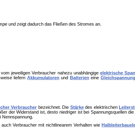
ampe und zeigt dadurch das Fließen des Stromes an.
ne vom jeweiligen Verbraucher nahezu unabhängige
elektrische Spa
sweise liefern
Akkumulatoren
und
Batterien
eine
Gleichspannun
ischer Verbraucher
bezeichnet. Die
Stärke
des elektrischen
Leiters
ßer der Widerstand ist, desto niedriger ist bei Spannungsquellen d
i
Nennspannung.
r auch Verbraucher mit nichtlinearem Verhalten wie
Halbleiterbaue