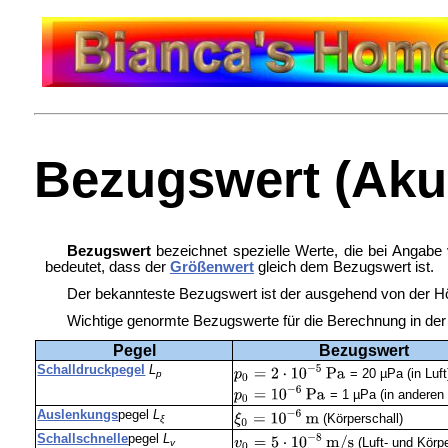
Bezugswert (Akus
Bezugswert
bezeichnet spezielle Werte, die bei Angab
bedeutet, dass der
Größenwert
gleich dem Bezugswert ist.
Der bekannteste Bezugswert ist der ausgehend von der
H
Wichtige genormte Bezugswerte für die Berechnung in der 
Pegel
Bezugswert
Schalldruckpegel
L
= 20 µPa (in Luft
p
= 1 µPa (in anderen
Auslenkungs
pegel
L
(Körperschall)
ξ
Schallschnelle
pegel
L
(Luft- und Körpe
v