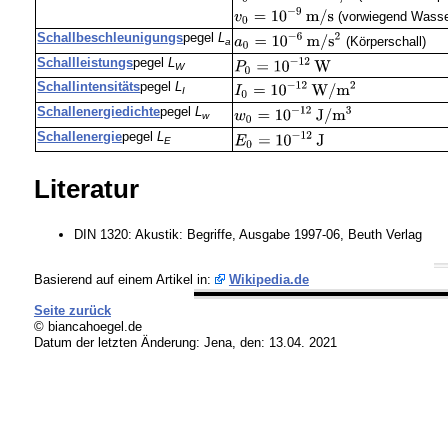
(vorwiegend Wasse
Schallbeschleunigungs
pegel
L
(Körperschall)
a
Schallleistungs
pegel
L
W
Schallintensitäts
pegel
L
I
Schallenergiedichte
pegel
L
w
Schallenergie
pegel
L
E
Literatur
DIN 1320: Akustik: Begriffe, Ausgabe 1997-06, Beuth Verlag
Basierend auf einem Artikel in:
Wikipedia.de
Seite zurück
© biancahoegel.de
Datum der letzten Änderung:
Jena, den: 13.04. 2021