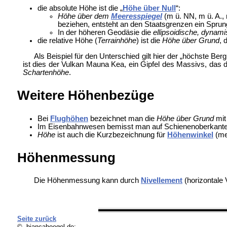
die absolute Höhe ist die „
Höhe über Null
“:
Höhe über dem
Meeresspiegel
(m ü. NN, m ü. A.,
beziehen, entsteht an den Staatsgrenzen ein Sprun
In der höheren Geodäsie die
ellipsoidische, dynam
die relative Höhe (
Terrainhöhe
) ist die
Höhe über Grund
, 
Als Beispiel für den Unterschied gilt hier der „höchste 
ist dies der Vulkan Mauna Kea, ein Gipfel des Massivs, das d
Schartenhöhe
.
Weitere Höhenbezüge
Bei
Flughöhen
bezeichnet man die
Höhe über Grund
mit
Im Eisenbahnwesen bemisst man auf Schienenoberkante 
Höhe
ist auch die Kurzbezeichnung für
Höhenwinkel
(me
Höhenmessung
Die Höhenmessung kann durch
Nivellement
(horizontale
Seite zurück
© biancahoegel.de;