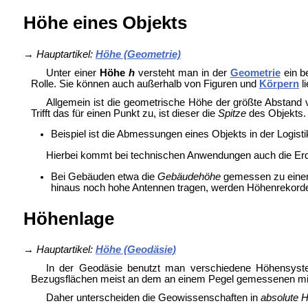
Höhe eines Objekts
→
Hauptartikel:
Höhe (Geometrie)
Unter einer
Höhe
h
versteht man in der
Geometrie
ein b
Rolle. Sie können auch außerhalb von
Figuren und
Körpern
l
Allgemein ist die geometrische Höhe der größte Abstand 
Trifft das für einen Punkt zu, ist dieser die
Spitze
des Objekts.
Beispiel ist die Abmessungen eines Objekts in der Logis
Hierbei kommt bei technischen Anwendungen auch die Erdo
Bei Gebäuden etwa die
Gebäudehöhe
gemessen zu ein
hinaus noch hohe Antennen tragen, werden Höhenrekorde
Höhenlage
→
Hauptartikel:
Höhe (Geodäsie)
In der Geodäsie benutzt man verschiedene Höhensyst
Bezugsflächen meist an dem an einem Pegel gemessenen mi
Daher unterscheiden die Geowissenschaften in
absolute 