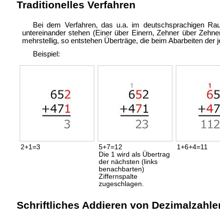
Traditionelles Verfahren
Bei dem Verfahren, das u.a. im deutschsprachigen Ra
untereinander stehen (Einer über Einern, Zehner über Zehnern
mehrstellig, so entstehen
Überträge, die beim Abarbeiten der 
Beispiel:
2+1=3
5+7=12
1+6+4=11
Die 1 wird als Übertrag
der nächsten (links
benachbarten)
Ziffernspalte
zugeschlagen.
Schriftliches Addieren von Dezimalzahle