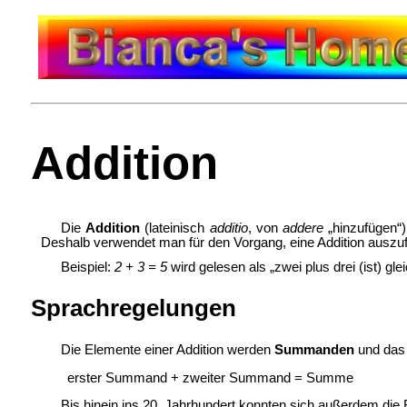
Addition
Die
Addition
(lateinisch
additio
, von
addere
„hinzufügen“
Deshalb verwendet man für den Vorgang, eine Addition auszu
Beispiel:
2 + 3 = 5
wird gelesen als „zwei plus drei (ist) gle
Sprachregelungen
Die Elemente einer Addition werden
Summanden
und das
erster Summand + zweiter Summand = Summe
Bis hinein ins
20. Jahrhundert konnten sich außerdem di