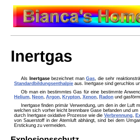
Inertgas
Als
Inertgase
bezeichnet man
Gas
, die sehr reaktionstr
Standardbildungsenthalpie
aus. Inertgase sind geruchlos u
Ob man ein bestimmtes Gas für eine bestimmte Anwendun
Helium
,
Neon
,
Argon
,
Krypton
,
Xenon
,
Radon
und gasförm
Inertgase finden primär Verwendung, um den in der Luft 
welchen sich vorher leicht brennbare Gase befanden und um 
durch Inertgase oxidative Prozesse wie die
Verbrennung
,
E
von Sauerstoff in der Atemluft abhängt, sind bei dem Umga
Erstickung zu vermeiden.
Explosionsschutz