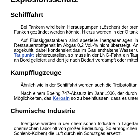
Schifffahrt
Bei
Tankern wird beim Herauspumpen (
Löschen) der bren
Funken gezündet werden könnte. Hierzu werden in der Öltanke
Auf Flüssiggastankern sind spezielle Inertgasanlagen i
Restsauerstoffgehalt im Abgas 0,2 Vol.-% nicht übersteigt.
abgekühlt, dabei kondensiert das im Gas enthaltene Wasser 
Taupunkt
sicherzustellen, so muss in der
LNG-Fahrt ein Taup
an Bord geliefert und dort je nach Bedarf verdampft oder mi
Kampfflugzeuge
Ähnlich wie in der Schifffahrt werden auch die Treibstofft
Nach
einem Boeing 747-Absturz
im Jahr 1996, der durch E
Möglichkeiten, das
Kerosin
so zu beeinflussen, dass es unt
Chemische Industrie
Inertgase werden in der
chemischen Industrie in Lagert
chemischen Labor oft von großer Bedeutung. So ermöglichen sie
Schlenk-Kolben) die Luft durch ein Schutzgas ersetzt.