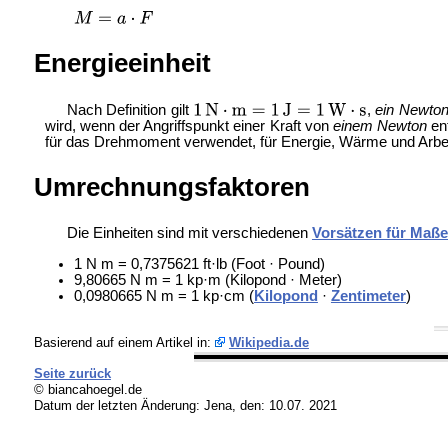
Energieeinheit
Nach Definition gilt
,
ein Newto
wird, wenn der Angriffspunkt einer Kraft von
einem Newton
ent
für das Drehmoment verwendet, für Energie, Wärme und Arbei
Umrechnungsfaktoren
Die Einheiten sind mit verschiedenen
Vorsätzen für Maße
1 N m = 0,7375621 ft·lb (
Foot · Pound)
9,80665 N m = 1 kp·m (
Kilopond · Meter)
0,0980665 N m = 1 kp·cm (
Kilopond
·
Zentimeter
)
Basierend auf einem Artikel in:
Wikipedia.de
Seite zurück
© biancahoegel.de
Datum der letzten Änderung:
Jena, den: 10.07. 2021