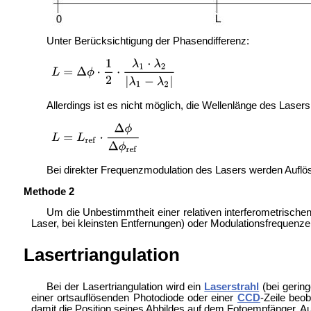
Unter Berücksichtigung der Phasendifferenz:
Allerdings ist es nicht möglich, die Wellenlänge des Lase
Bei direkter Frequenzmodulation des Lasers werden Aufl
Methode 2
Um die Unbestimmtheit einer relativen interferometrisch
Laser, bei kleinsten Entfernungen) oder Modulationsfrequen
Lasertriangulation
Bei der Lasertriangulation wird ein
Laserstrahl
(bei gerin
einer
ortsauflösenden Photodiode oder einer
CCD
-Zeile beo
damit die Position seines Abbildes auf dem Fotoempfänger. Au