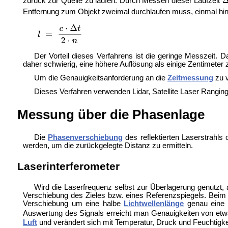
zurück zur Quelle zu laufen. Durch Messen dieser Laufzeit
Entfernung zum Objekt zweimal durchlaufen muss, einmal hi
Der Vorteil dieses Verfahrens ist die geringe Messzeit. 
daher schwierig, eine höhere Auflösung als einige Zentimeter 
Um die Genauigkeitsanforderung an die
Zeitmessung
zu v
Dieses Verfahren verwenden
Lidar,
Satellite Laser Rangin
Messung über die Phasenlage
Die
Phasenverschiebung
des reflektierten Laserstrahl
werden, um die zurückgelegte Distanz zu ermitteln.
Laserinterferometer
Wird die Laserfrequenz selbst zur Überlagerung genutzt, 
Verschiebung des Zieles bzw. eines Referenzspiegels. Beim 
Verschiebung um eine halbe
Lichtwellenlänge
genau eine P
Auswertung des Signals erreicht man Genauigkeiten von et
Luft
und verändert sich mit Temperatur, Druck und Feuchtigke