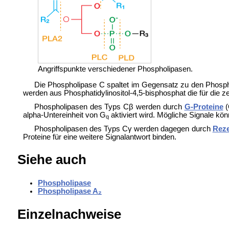
Angriffspunkte verschiedener Phospholipasen.
Die Phospholipase C spaltet im Gegensatz zu den Phosp
werden aus Phosphatidylinositol-4,5-bisphosphat die für die ze
Phospholipasen des Typs Cβ werden durch
G-Proteine
(
alpha-Untereinheit von G
aktiviert wird. Mögliche Signale kö
q
Phospholipasen des Typs Cγ werden dagegen durch
Reze
Proteine für eine weitere Signalantwort binden.
Siehe auch
Phospholipase
Phospholipase A₂
Einzelnachweise