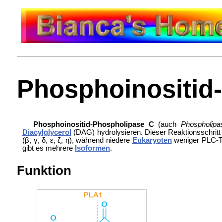
Phosphoinositid
Phosphoinositid-Phospholipase C
(auch
Phospholip
Diacylglycerol
(DAG) hydrolysieren. Dieser Reaktionsschritt i
(β, γ, δ, ε, ζ, η), während niedere
Eukaryoten
weniger PLC-Ty
gibt es mehrere
Isoformen
.
Funktion