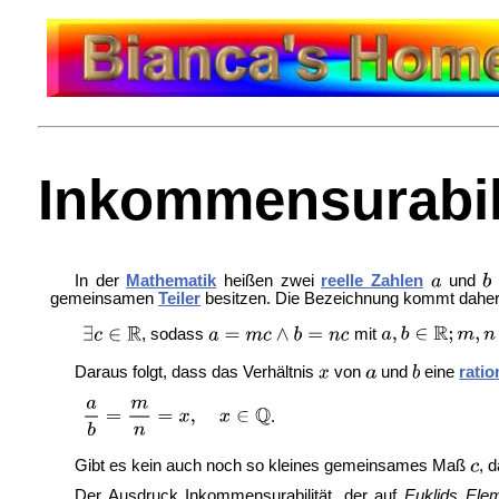
Inkommensurabili
In der
Mathematik
heißen zwei
reelle Zahlen
und
gemeinsamen
Teiler
besitzen. Die Bezeichnung kommt dahe
, sodass
mit
Daraus folgt, dass das Verhältnis
von
und
eine
ratio
.
Gibt es kein auch noch so kleines gemeinsames Maß
, 
Der Ausdruck Inkommensurabilität, der auf
Euklids Ele