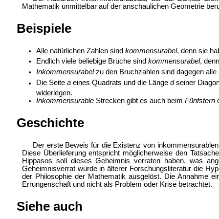
Mathematik unmittelbar auf der anschaulichen Geometrie beru
Beispiele
Alle natürlichen Zahlen sind
kommensurabel
, denn sie h
Endlich viele beliebige Brüche sind
kommensurabel
, den
Inkommensurabel
zu den Bruchzahlen sind dagegen alle Z
Die Seite
a
eines Quadrats und die Länge
d
seiner Diago
widerlegen.
Inkommensurable
Strecken gibt es auch beim
Fünfstern
Geschichte
Der erste Beweis für die Existenz von inkommensurablen
Diese Überlieferung entspricht möglicherweise den Tatsache
Hippasos soll dieses Geheimnis verraten haben, was ang
Geheimnisverrat wurde in älterer Forschungsliteratur die Hy
der Philosophie der Mathematik ausgelöst. Die Annahme ein
Errungenschaft und nicht als Problem oder Krise betrachtet.
Siehe auch