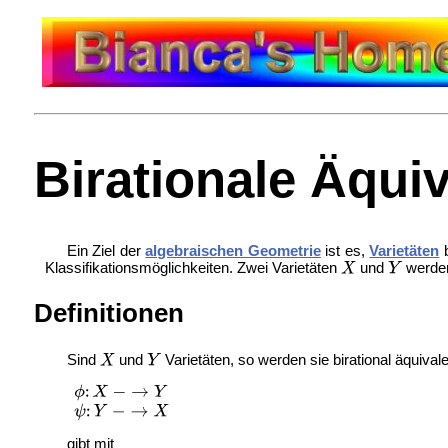
Birationale Äqui
Ein Ziel der
algebraischen Geometrie
ist es,
Varietäten
b
Klassifikationsmöglichkeiten. Zwei Varietäten
und
werden
Definitionen
Sind
und
Varietäten, so werden sie birational äquiva
gibt mit