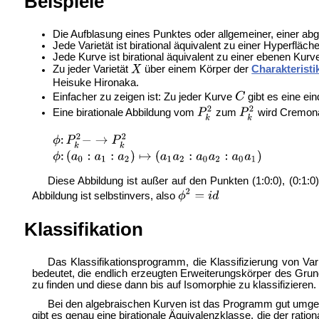
Beispiele
Die
Aufblasung eines Punktes oder allgemeiner, einer abge
Jede Varietät ist birational äquivalent zu einer Hyperfläche
Jede Kurve ist birational äquivalent zu einer ebenen Kurve
Zu jeder Varietät
über einem Körper der
Charakteristi
Heisuke Hironaka.
Einfacher zu zeigen ist: Zu jeder Kurve
gibt es eine ei
Eine birationale Abbildung vom
zum
wird
Cremona 
Diese Abbildung ist außer auf den Punkten (1:0:0), (0:1:0) 
Abbildung ist selbstinvers, also
Klassifikation
Das Klassifikationsprogramm, die Klassifizierung von Vari
bedeutet, die endlich erzeugten Erweiterungskörper des Grundk
zu finden und diese dann bis auf Isomorphie zu klassifizieren. 
Bei den algebraischen Kurven ist das Programm gut umgeset
gibt es genau eine birationale Äquivalenzklasse, die der ration