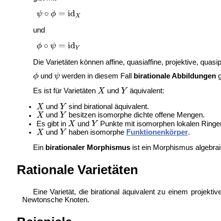
und
Die Varietäten können affine, quasiaffine, projektive, quasi
und
werden in diesem Fall
birationale Abbildungen
g
Es ist für Varietäten
und
äquivalent:
und
sind birational äquivalent.
und
besitzen isomorphe dichte offene Mengen.
Es gibt in
und
Punkte mit isomorphen lokalen Ringe
und
haben isomorphe
Funktionenkörper
.
Ein
birationaler Morphismus
ist ein
Morphismus algebraisc
Rationale Varietäten
Eine Varietät, die birational äquivalent zu einem projekti
Newtonsche Knoten.