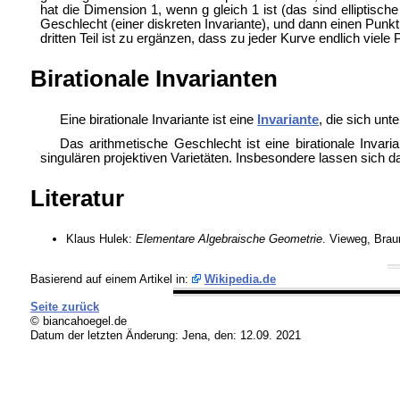
hat die Dimension 1, wenn g gleich 1 ist (das sind elliptisc
Geschlecht (einer diskreten Invariante), und dann einen Punkt 
dritten Teil ist zu ergänzen, dass zu jeder Kurve endlich vie
Birationale Invarianten
Eine birationale Invariante ist eine
Invariante
, die sich unt
Das
arithmetische Geschlecht ist eine birationale Inva
singulären projektiven Varietäten. Insbesondere lassen sich dad
Literatur
Klaus Hulek:
Elementare Algebraische Geometrie
. Vieweg, Bra
Basierend auf einem Artikel in:
Wikipedia.de
Seite zurück
© biancahoegel.de
Datum der letzten Änderung:
Jena, den: 12.09. 2021