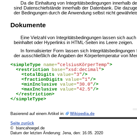
Da die Einhaltung von Integritätsbedingungen innerhalb d
sind Datenschiefstände innerhalb der Datenbank. Die dazug
der Bedingungen durch die Anwendung selbst nicht gewährleiste
Dokumente
Eine Vielzahl von Integritätsbedingungen lassen sich auch 
beinhaltet oder Hyperlinks in HTML-Seiten ins Leere zeigen.
In formalisierter Form lassen sich Integritätsbedingungen 
der ausschließlich die Angaben der Körpertemperatur von Me
<simpleType
name=
"celsiusKörperTemp"
>
<restriction
base=
"xsd:decimal"
>
<totalDigits
value=
"3"
/>
<fractionDigits
value=
"1"
/>
<minInclusive
value=
"30.0"
/>
<maxInclusive
value=
"42.5"
/>
</restriction>
</simpleType>
Basierend auf einem Artikel in:
Wikipedia.de
Seite zurück
© biancahoegel.de
Datum der letzten Änderung:
Jena, den: 16.05. 2020