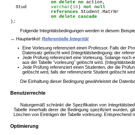
on
delete
no
action
,
Stud
varchar
(
16
)
not
null
references
Student
.
MatrNr
on
delete
cascade
);
Folgende Integritätsbedingungen werden in diesem Beispiel 
→
Hauptartikel:
Referentielle Integrität
Eine Vorlesung referenziert einen Professor. Falls der Pro
Datensatz gelöscht wird (Integritätsbedingung: der referen
Jede Prüfung referenziert eine Vorlesung. Solange noch e
aus der Tabelle "vorlesung" gelöscht wird. (Integritätsbed
Jede Prüfung referenziert einen Studenten, der die Prüfung
gelöscht wird, falls der referenzierte Student gelöscht wi
Die Einhaltung dieser Bedingung gewährleistet die Datenb
Benutzerrechte
Naturgemäß schränkt die Spezifikation von Integritätsbe
Tabelle innerhalb derer die Bedingung spezifiziert wurden, g
Löschen von Einträgen der Tabelle
vorlesung
. Entsprechend m
Optimierung