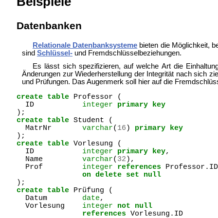
Beispiele
Datenbanken
Relationale Datenbanksysteme
bieten die Möglichkeit, b
sind
Schlüssel-
und
Fremdschlüsselbeziehungen.
Es lässt sich spezifizieren, auf welche Art die Einhalt
Änderungen zur Wiederherstellung der Integrität nach sich zi
und Prüfungen. Das Augenmerk soll hier auf die Fremdschlüs
create
table
Professor
(
ID
integer
primary
key
);
create
table
Student
(
MatrNr
varchar
(
16
)
primary
key
);
create
table
Vorlesung
(
ID
integer
primary
key
,
Name
varchar
(
32
),
Prof
integer
references
Professor
.
ID
on
delete
set
null
);
create
table
Prüfung
(
Datum
date
,
Vorlesung
integer
not
null
references
Vorlesung
.
ID